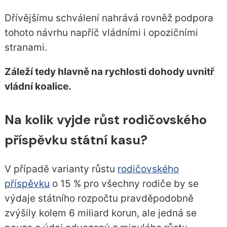
Dřívějšímu schválení nahrává rovněž podpora
tohoto návrhu napříč vládními i opozičními
stranami.
Záleží tedy hlavně na rychlosti dohody uvnitř
vládní koalice.
Na kolik vyjde růst rodičovského
příspěvku státní kasu?
V případě varianty růstu
rodičovského
příspěvku
o 15 % pro všechny rodiče by se
výdaje státního rozpočtu pravděpodobně
zvýšily kolem 6 miliard korun, ale jedná se