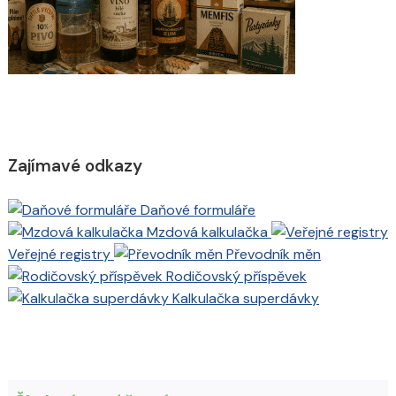
Zajímavé odkazy
Daňové formuláře
Mzdová kalkulačka
Veřejné registry
Převodník měn
Rodičovský příspěvek
Kalkulačka superdávky