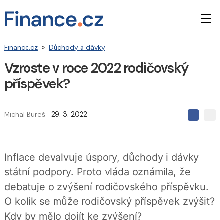
Finance.cz
»
Důchody a dávky
Vzroste v roce 2022 rodičovský
příspěvek?
Michal Bureš
29. 3. 2022
S
S
S
d
d
d
í
í
í
l
l
e
e
l
Inflace devalvuje úspory, důchody i dávky
j
j
t
e
t
státní podpory. Proto vláda oznámila, že
e
e
t
n
n
debatuje o zvýšení rodičovského příspěvku.
a
a
F
s
O kolik se může rodičovský příspěvek zvýšit?
a
í
c
t
Kdy by mělo dojít ke zvýšení?
e
i