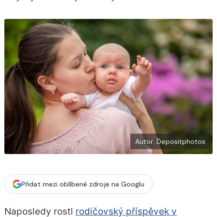
b
X
o
o
k
u
Autor: Depositphotos
Přidat mezi oblíbené zdroje na Googlu
Naposledy rostl
rodičovský příspěvek v