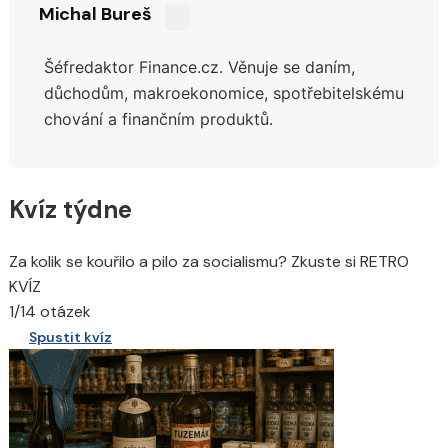
Michal Bureš
Sdílejte
na
Šéfredaktor Finance.cz. Věnuje se daním,
síti
X
důchodům,
makroekonomice, spotřebitelskému
chování a finančním produktů.
Kvíz týdne
Za kolik se kouřilo a pilo za socialismu? Zkuste si RETRO
KVÍZ
1/14 otázek
Spustit kvíz