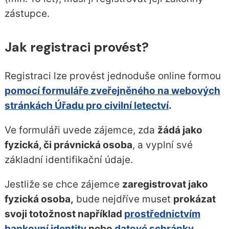
zástupce.
Jak registraci provést?
Registraci lze provést jednoduše online formou
pomocí formuláře zveřejněného na webových
stránkách Úřadu pro civilní letectví
.
Ve formuláři uvede zájemce, zda
žádá jako
fyzická, či právnická osoba
, a vyplní své
základní identifikační údaje.
Jestliže se chce zájemce
zaregistrovat jako
fyzická osoba,
bude nejdříve muset
prokázat
svoji totožnost například
prostřednictvím
bankovní identity
nebo
datové schránky
.