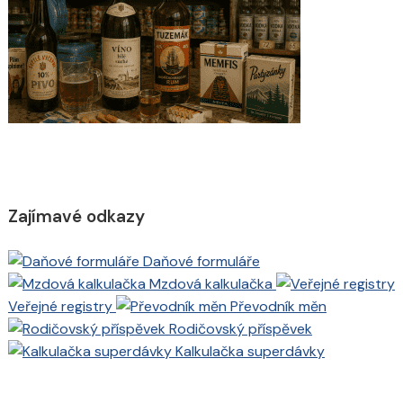
Zajímavé odkazy
Daňové formuláře
Mzdová kalkulačka
Veřejné registry
Převodník měn
Rodičovský příspěvek
Kalkulačka superdávky