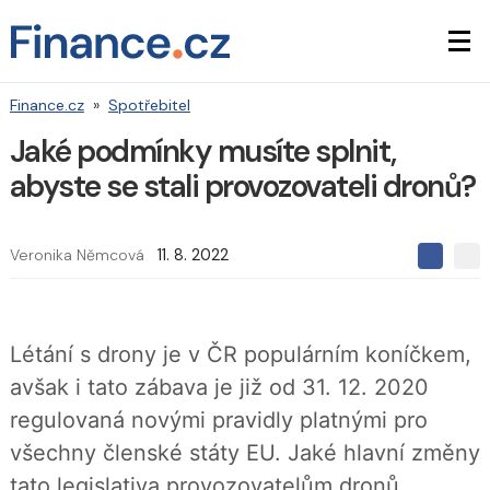
Finance.cz
»
Spotřebitel
Jaké podmínky musíte splnit,
abyste se stali provozovateli dronů?
Veronika Němcová
11. 8. 2022
S
S
S
d
d
d
í
í
í
l
l
e
e
l
Létání s drony je v ČR populárním koníčkem,
j
j
t
e
t
avšak i tato zábava je již od 31. 12. 2020
e
e
t
n
n
regulovaná novými pravidly platnými pro
a
a
F
s
všechny členské státy EU. Jaké hlavní změny
a
í
c
t
tato legislativa provozovatelům dronů
e
i