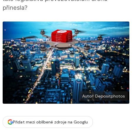
b
X
přinesla?
o
o
k
u
Autor: Depositphotos
Přidat mezi oblíbené zdroje na Googlu