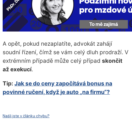
A opět, pokud nezaplatíte, advokát zahájí
soudní řízení, čímž se vám celý dluh prodraží. V
extrémním případě může celý případ
skončit
až exekucí
.
Tip:
Jak se do ceny započítává bonus na
povinné ručení, když je auto „na firmu“?
Našli jste v článku chybu?