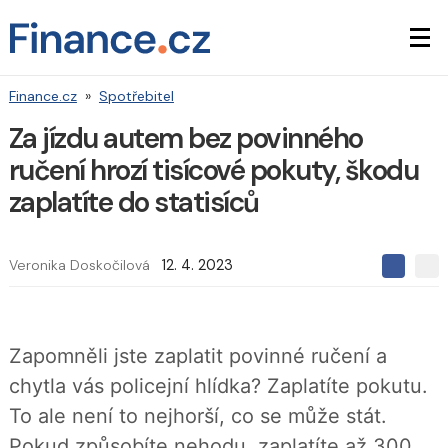
Finance.cz
»
Spotřebitel
Za jízdu autem bez povinného
ručení hrozí tisícové pokuty, škodu
zaplatíte do statisíců
Veronika Doskočilová
12. 4. 2023
S
S
S
d
d
d
í
í
í
l
l
e
e
l
Zapomněli jste zaplatit povinné ručení a
j
j
t
e
t
chytla vás policejní hlídka? Zaplatíte pokutu.
e
e
t
n
n
To ale není to nejhorší, co se může stát.
a
a
F
s
Pokud způsobíte nehodu, zaplatíte až 300
a