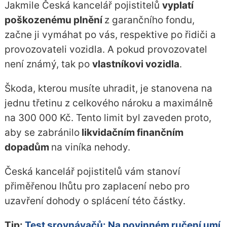
Jakmile Česká kancelář pojistitelů
vyplatí
poškozenému plnění
z garančního fondu,
začne ji vymáhat po vás, respektive po řidiči a
provozovateli vozidla. A pokud provozovatel
není známý, tak po
vlastníkovi vozidla
.
Škoda, kterou musíte uhradit, je stanovena na
jednu třetinu z celkového nároku a maximálně
na 300 000 Kč. Tento limit byl zaveden proto,
aby se zabránilo
likvidačním finančním
dopadům
na viníka nehody.
Česká kancelář pojistitelů vám stanoví
přiměřenou lhůtu pro zaplacení nebo pro
uzavření dohody o splácení této částky.
Tip:
Test srovnávačů: Na povinném ručení umí