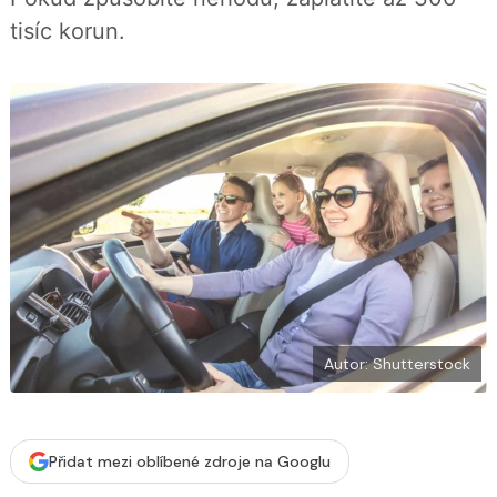
í
c
t
tisíc korun.
e
i
b
X
o
o
k
u
Autor: Shutterstock
Přidat mezi oblíbené zdroje na Googlu