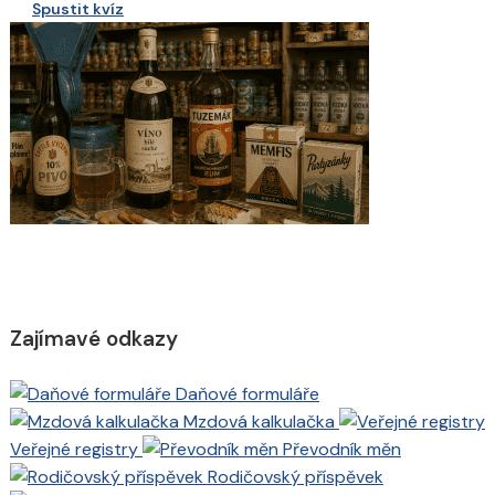
Spustit kvíz
Zajímavé odkazy
Daňové formuláře
Mzdová kalkulačka
Veřejné registry
Převodník měn
Rodičovský příspěvek