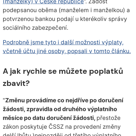
(manželky) v České republice
“. Žádost
podepsanou oběma (manželem i manželkou) a
potvrzenou bankou podají u kterékoliv správy
sociálního zabezpečení.
Podrobně jsme tyto i další možnosti výplaty,
včetně účtu jiné osoby, popsali v tomto článku.
A jak rychle se můžete poplatků
zbavit?
"
Změnu provádíme co nejdříve po doručení
žádosti, zpravidla od druhého výplatního
měsíce po datu doručení žádosti,
přestože
zákon poskytuje ČSSZ na provedení změny
delší lhůtu )nejpozději od třetího výplatního