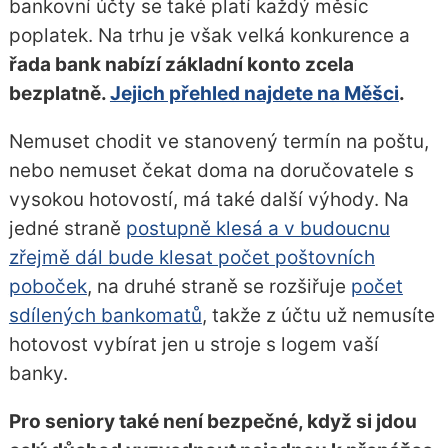
bankovní účty se také platí každý měsíc
poplatek. Na trhu je však velká konkurence a
řada bank nabízí základní konto zcela
bezplatně.
Jejich přehled najdete na Měšci
.
Nemuset chodit ve stanovený termín na poštu,
nebo nemuset čekat doma na doručovatele s
vysokou hotovostí, má také další výhody. Na
jedné straně
postupně klesá a v budoucnu
zřejmě dál bude klesat počet poštovních
poboček
, na druhé straně se rozšiřuje
počet
sdílených bankomatů
, takže z účtu už nemusíte
hotovost vybírat jen u stroje s logem vaší
banky.
Pro seniory také není bezpečné, když si jdou