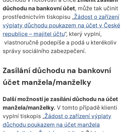
důchodu na bankovní účet
, může tak učinit
prostřednictvím tiskopisu „
Žádost o zařízení
výplaty důchodu poukazem na účet v České
republice – majitel účtu
“, který vyplní,
vlastnoručně podepíše a podá u kterékoliv
správy sociálního zabezpečení.
Zasílání důchodu na bankovní
účet manžela/manželky
Další možností je zasílání důchodu na účet
manžela/manželky.
V tomto případě klienti
vyplní tiskopis „
Žádost o zařízení výplaty
důchodu poukazem na účet manžela