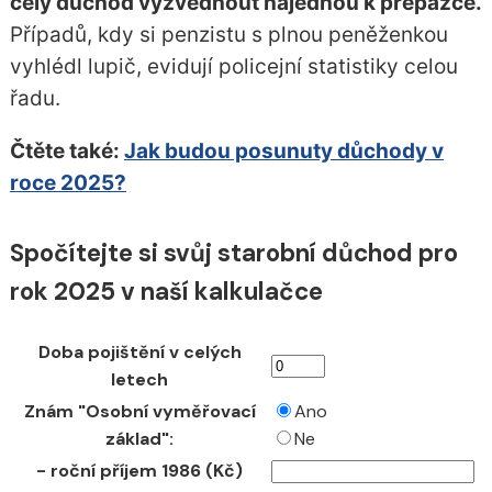
celý důchod vyzvednout najednou k přepážce.
Případů, kdy si penzistu s plnou peněženkou
vyhlédl lupič, evidují policejní statistiky celou
řadu.
Čtěte také:
Jak budou posunuty důchody v
roce 2025?
Spočítejte si svůj starobní důchod pro
rok 2025 v naší kalkulačce
Doba pojištění v celých
letech
Znám "Osobní vyměřovací
Ano
základ":
Ne
- roční příjem 1986 (Kč)