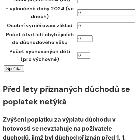
- vyloučené doby 2024 (ve
dnech)
Osobní vyměřovací základ
Počet čtvrtletí chybějících
do důchodového věku
Počet vychovaných dětí
(pro výchovné)
Před lety přiznaných důchodů se
poplatek netýká
Zvýšení poplatku za výplatu důchodu v
hotovosti se nevztahuje na poživatele
důchodů, jimž byl důchod přiznán před 1. 1.