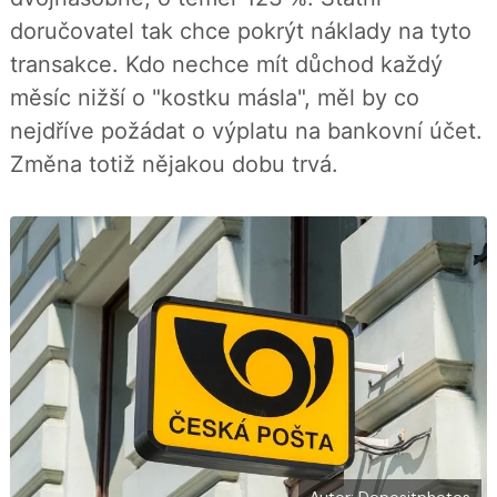
í
c
t
doručovatel tak chce pokrýt náklady na tyto
e
i
b
X
transakce. Kdo nechce mít důchod každý
o
o
měsíc nižší o "kostku másla", měl by co
k
u
nejdříve požádat o výplatu na bankovní účet.
Změna totiž nějakou dobu trvá.
Autor: Depositphotos