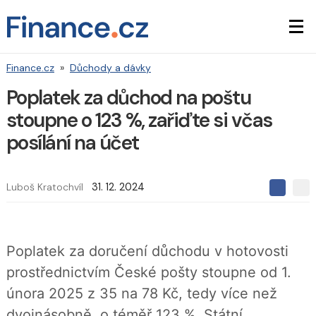
Finance.cz
»
Důchody a dávky
Poplatek za důchod na poštu
stoupne o 123 %, zařiďte si včas
posílání na účet
Luboš Kratochvíl
31. 12. 2024
S
S
S
d
d
d
í
í
í
l
l
e
e
l
Poplatek za doručení důchodu v hotovosti
j
j
t
e
t
prostřednictvím České pošty stoupne od 1.
e
e
t
n
n
února 2025 z 35 na 78 Kč, tedy více než
a
a
F
s
dvojnásobně, o téměř 123 %. Státní
a