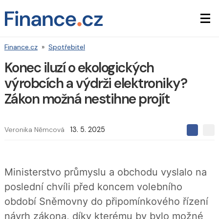
Finance.cz
»
Spotřebitel
Konec iluzí o ekologických
výrobcích a výdrži elektroniky?
Zákon možná nestihne projít
Veronika Němcová
13. 5. 2025
S
S
S
d
d
d
í
í
í
l
l
e
e
l
Ministerstvo průmyslu a obchodu vyslalo na
j
j
t
e
t
poslední chvíli před koncem volebního
e
e
t
n
n
období Sněmovny do připomínkového řízení
a
a
F
s
návrh zákona, díky kterému by bylo možné
a