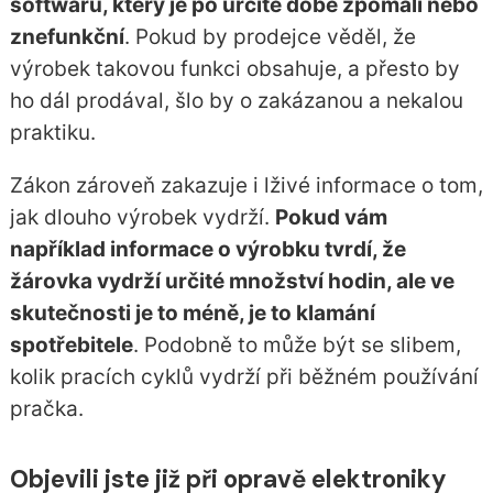
softwaru, který je po určité době zpomalí nebo
znefunkční
. Pokud by prodejce věděl, že
výrobek takovou funkci obsahuje, a přesto by
ho dál prodával, šlo by o zakázanou a nekalou
praktiku.
Zákon zároveň zakazuje i lživé informace o tom,
jak dlouho výrobek vydrží.
Pokud vám
například informace o výrobku tvrdí, že
žárovka vydrží určité množství hodin, ale ve
skutečnosti je to méně, je to klamání
spotřebitele
. Podobně to může být se slibem,
kolik pracích cyklů vydrží při běžném používání
pračka.
Objevili jste již při opravě elektroniky