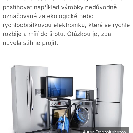
í
c
t
postihovat například výrobky nedůvodně
e
i
b
X
označované za ekologické nebo
o
o
rychloobrátkovou elektroniku, která se rychle
k
u
rozbije a míří do šrotu. Otázkou je, zda
novela stihne projít.
Autor: Depositphotos