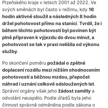
Plzeňského kraje v letech 2001 až 2022. Ve
svých směnách byl často v režimu, kdy
16
hodin aktivně sloužil a následných 8 hodin
držel pohotovost přímo na stanici
.
Tvrdil, že i
během těchto pohotovostí byl povinen být
plně připraven k výjezdu do dvou minut, a
pohotovost se tak v praxi nelišila od výkonu
služby
.
Po skončení poměru
požádal o zpětné
doplacení rozdílu mezi nižším ohodnocením
pohotovostí a běžnou mzdou, přepočet
náhrad i uznání celkově odsloužených let
.
Správní orgány však jeho
žádost zamítly
a
odvolání neuspělo. Podle úřadů byla jeho
činnost správně odměněna podle zákona o