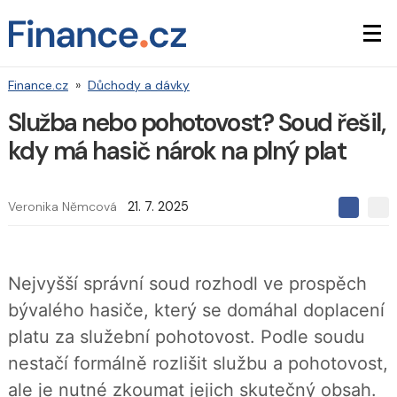
Finance.cz
»
Důchody a dávky
Služba nebo pohotovost? Soud řešil,
kdy má hasič nárok na plný plat
Veronika Němcová
21. 7. 2025
S
S
S
d
d
d
í
í
í
l
l
e
e
l
Nejvyšší správní soud rozhodl ve prospěch
j
j
t
e
t
bývalého hasiče, který se domáhal doplacení
e
e
t
n
n
platu za služební pohotovost. Podle soudu
a
a
F
s
nestačí formálně rozlišit službu a pohotovost,
a
í
c
t
ale je nutné zkoumat jejich skutečný obsah.
e
i