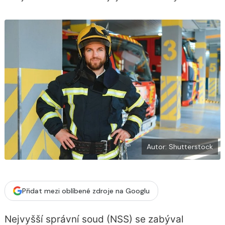
b
X
o
o
k
u
Autor: Shutterstock
Přidat mezi oblíbené zdroje na Googlu
Nejvyšší správní soud (NSS) se zabýval