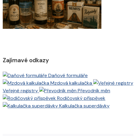
Zajímavé odkazy
Daňové formuláře
Mzdová kalkulačka
Veřejné registry
Převodník měn
Rodičovský příspěvek
Kalkulačka superdávky