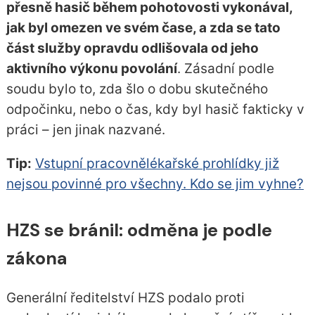
přesně hasič během pohotovosti vykonával,
jak byl omezen ve svém čase, a zda se tato
část služby opravdu odlišovala od jeho
aktivního výkonu povolání
. Zásadní podle
soudu bylo to, zda šlo o dobu skutečného
odpočinku, nebo o čas, kdy byl hasič fakticky v
práci – jen jinak nazvané.
Tip:
Vstupní pracovnělékařské prohlídky již
nejsou povinné pro všechny. Kdo se jim vyhne?
HZS se bránil: odměna je podle
zákona
Generální ředitelství HZS podalo proti