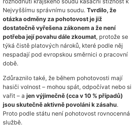
rozhodnutí krajského soudu kasační stížnost k
Nejvyššímu správnímu soudu.
Tvrdilo, že
otázka odměny za pohotovost je již
dostatečně vyřešena zákonem a že není
potřeba její povahu dále zkoumat
, protože se
týká čistě platových nároků, které podle něj
nespadají pod evropskou směrnici o pracovní
době.
Zdůraznilo také, že během pohotovosti mají
hasiči volnost – mohou spát, odpočívat nebo si
vařit – a
jen výjimečně (cca v 10 % případů)
jsou skutečně aktivně povoláni k zásahu
.
Proto podle státu není pohotovost rovnocenná
službě.