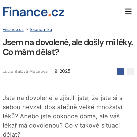
Finance.cz
»
Ekonomika
Jsem na dovolené, ale došly mi léky.
Co mám dělat?
Lucie Balová Mečířová
1. 8. 2025
S
S
S
d
d
d
í
í
í
l
l
e
e
l
Jste na dovolené a zjistili jste, že jste si s
j
j
t
e
t
sebou nevzali dostatečně velké množství
e
e
t
n
n
léků? Anebo jste dokonce doma, ale váš
a
a
F
s
lékař má dovolenou? Co v takové situaci
a
í
c
t
dělat?
e
i