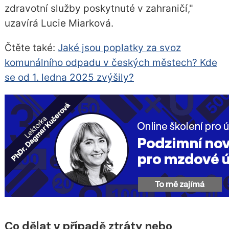
zdravotní služby poskytnuté v zahraničí,"
uzavírá Lucie Miarková.
Čtěte také:
Jaké jsou poplatky za svoz
komunálního odpadu v českých městech? Kde
se od 1. ledna 2025 zvýšily?
Co dělat v případě ztráty nebo