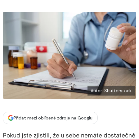
b
X
o
o
k
u
Autor: Shutterstock
Přidat mezi oblíbené zdroje na Googlu
Pokud jste zjistili, že u sebe nemáte dostatečně