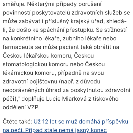
směřuje. Některými případy porušení
povinností poskytovatelů zdravotních služeb se
může zabývat i příslušný krajský úřad, shledá-
li, že došlo ke spáchání přestupku. Se stížností
na konkrétního lékaře, zubního lékaře nebo
farmaceuta se může pacient také obrátit na
Českou lékařskou komoru, Českou
stomatologickou komoru nebo Českou
lékárnickou komoru, případně na svou
zdravotní pojišťovnu (např. z důvodu
neoprávněných úhrad za poskytnutou zdravotní
péči)," doplňuje Lucie Miarková z tiskového
oddělení VZP.
Čtěte také:
Už 12 let se muž domáhá příspěvku
na péči. Případ stále nemá jasný konec