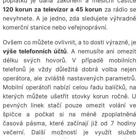
poplatků je dána zákonem a měsíční částce
120 korun za televizor a 45 korun
za rádio se
nevyhnete. A je jedno, zda sledujete výhradně
komerční stanice nebo veřejnoprávní.
Ovšem co můžete ovlivnit, a to dosti výrazně, je
výše telefonních účtů
. A nemusíte ani omezit
délku svých hovorů. V případě mobilních
telefonů je vždy důležitá dobrá volba nejen
operátora, ale zvláště nastavených parametrů.
Mobilní operátoři nabízí celou řadu balíčků, na
kterých můžete ušetřit stovky korun ročně. U
pevných linek stačí pouze omezit volání ve
špičce a počkat si na méně zpoplatněná
časová pásma, které začínají již od 7 hodiny
večerní. Další možností je využít služeb