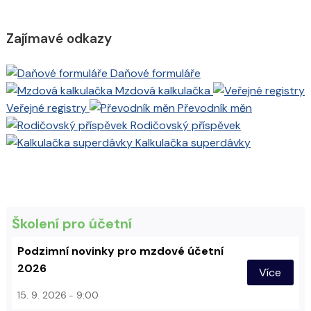
Zajímavé odkazy
Daňové formuláře
Mzdová kalkulačka
Veřejné registry
Převodník měn
Rodičovský příspěvek
Kalkulačka superdávky
Školení pro účetní
Podzimní novinky pro mzdové účetní
2026
Více
15. 9. 2026
9:00