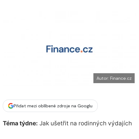
o
k
u
Autor: Finance.cz
Přidat mezi oblíbené zdroje na Googlu
Téma týdne:
Jak ušetřit na rodinných výdajích