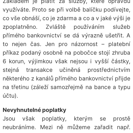
Základem je platit za služby, které opravdu
využíváte. Proto se při volbě balíčku podívejte,
co vše obnáší, co je zdarma a co a v jaké výši je
zpoplatněno. Zvláště používáním služeb
přímého bankovnictví se dá výrazně ušetřit. A
to nejen čas. Jen pro názornost – platební
příkaz podaný osobně na pobočce stojí zhruba
6 korun, výjimkou však nejsou i vyšší částky,
stejná transakce učiněná prostřednictvím
některého z kanálů
přímého bankovnictví
přijde
na třetinu (záleží samozřejmě na
bance a typu
účtu
).
Nevyhnutelné poplatky
Jsou však poplatky, kterým se prostě
neubráníme. Mezi ně můžeme zařadit např.