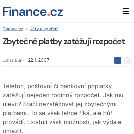
Finance.cz
»
Účty a spoření
Zbytečné platby zatěžují rozpočet
Lukáš Buřík
22. 1. 2007
S
S
S
d
d
d
í
í
í
l
l
e
e
l
Telefon, poštovní či bankovní poplatky
j
j
t
e
t
zatěžují nejeden rodinný rozpočet. Jak mu
e
e
t
n
n
ulevit? Stačí nezatěžovat jej zbytečnými
a
a
F
s
platbami. To se však lehce říká, ale hůř
a
í
c
t
provádí. Existují však možnosti, jak výdaje
e
i
b
X
omezit.
o