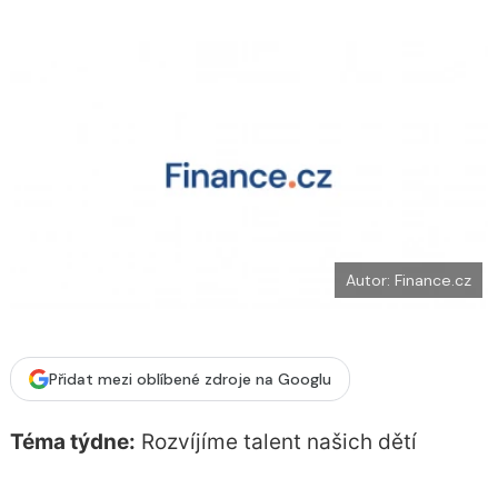
o
k
u
Autor: Finance.cz
Přidat mezi oblíbené zdroje na Googlu
Téma týdne:
Rozvíjíme talent našich dětí