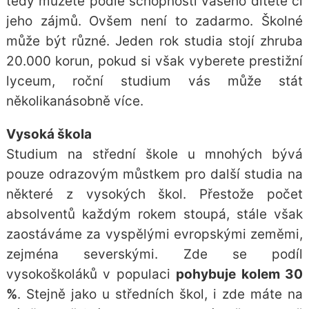
tedy můžete podle schopností vašeho dítěte či
jeho zájmů. Ovšem není to zadarmo. Školné
může být různé. Jeden rok studia stojí zhruba
20.000 korun, pokud si však vyberete prestižní
lyceum, roční studium vás může stát
několikanásobně více.
Vysoká škola
Studium na střední škole u mnohých bývá
pouze odrazovým můstkem pro další studia na
některé z vysokých škol. Přestože počet
absolventů každým rokem stoupá, stále však
zaostáváme za vyspělými evropskými zeměmi,
zejména severskými. Zde se podíl
vysokoškoláků v populaci
pohybuje kolem 30
%
. Stejně jako u středních škol, i zde máte na