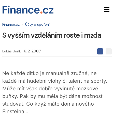
Finance.cz
»
Účty a spoření
S vyšším vzděláním roste i mzda
Lukáš Buřík
6. 2. 2007
S
S
S
d
d
d
í
í
í
l
l
e
e
l
Ne každé dítko je manuálně zručné, ne
j
j
t
e
t
každé má hudební vlohy či talent na sporty.
e
e
t
n
n
Může mít však dobře vyvinuté mozkové
a
a
F
s
buňky. Pak by mu měla být dána možnost
a
í
c
t
studovat. Co když máte doma nového
e
i
b
X
Einsteina…
o