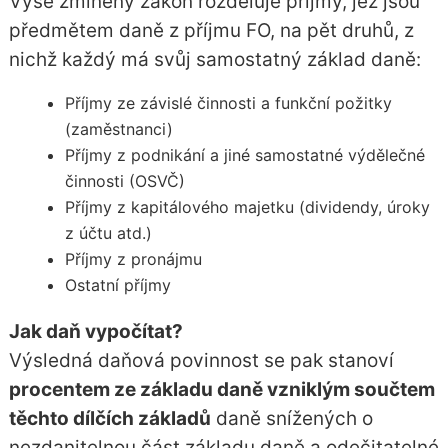
Výše zmíněný zákon rozděluje příjmy, jež jsou
předmětem daně z příjmu FO, na pět druhů, z
nichž každý má svůj samostatný základ daně:
Příjmy ze závislé činnosti a funkční požitky
(zaměstnanci)
Příjmy z podnikání a jiné samostatné výdělečné
činnosti (OSVČ)
Příjmy z kapitálového majetku (dividendy, úroky
z účtu atd.)
Příjmy z pronájmu
Ostatní příjmy
Jak daň vypočítat?
Výsledná daňová povinnost se pak stanoví
procentem ze základu daně vzniklým součtem
těchto dílčích základů
daně snížených o
nezdanitelnou část základu daně a odečitatelné