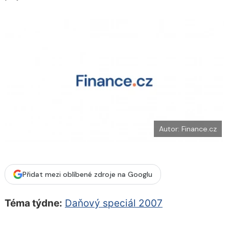
o
k
u
Autor: Finance.cz
Přidat mezi oblíbené zdroje na Googlu
Téma týdne:
Daňový speciál 2007