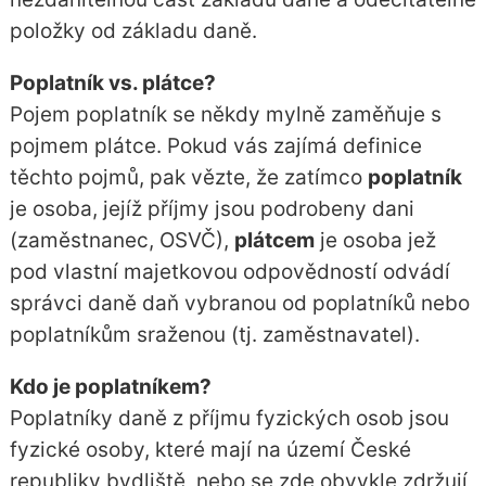
položky od základu daně.
Poplatník vs. plátce?
Pojem poplatník se někdy mylně zaměňuje s
pojmem plátce. Pokud vás zajímá definice
těchto pojmů, pak vězte, že zatímco
poplatník
je osoba, jejíž příjmy jsou podrobeny dani
(zaměstnanec, OSVČ),
plátcem
je osoba jež
pod vlastní majetkovou odpovědností odvádí
správci daně daň vybranou od poplatníků nebo
poplatníkům sraženou (tj. zaměstnavatel).
Kdo je poplatníkem?
Poplatníky daně z příjmu fyzických osob jsou
fyzické osoby, které mají na území České
republiky bydliště, nebo se zde obvykle zdržují,