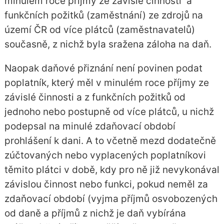
minulém roce příjmy ze závislé činnosti a
funkčních požitků (zaměstnání) ze zdrojů na
území ČR od více plátců (zaměstnavatelů)
současně, z nichž byla sražena záloha na daň.
Naopak daňové přiznání není povinen podat
poplatník, který měl v minulém roce příjmy ze
závislé činnosti a z funkčních požitků od
jednoho nebo postupně od více plátců, u nichž
podepsal na minulé zdaňovací období
prohlášení k dani. A to včetně mezd dodatečně
zúčtovaných nebo vyplacených poplatníkovi
těmito plátci v době, kdy pro ně již nevykonával
závislou činnost nebo funkci, pokud neměl za
zdaňovací období (vyjma příjmů osvobozených
od daně a příjmů z nichž je daň vybírána