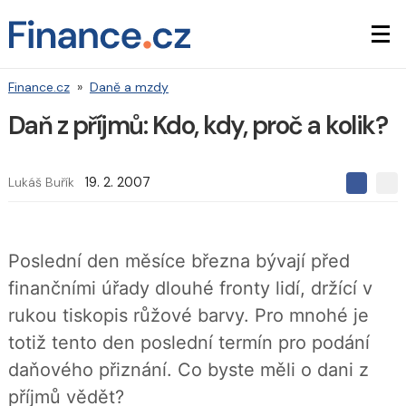
Finance.cz
»
Daně a mzdy
Daň z příjmů: Kdo, kdy, proč a kolik?
Lukáš Buřík
19. 2. 2007
S
S
S
d
d
d
í
í
í
l
l
e
e
l
Poslední den měsíce března bývají před
j
j
t
e
t
finančními úřady dlouhé fronty lidí, držící v
e
e
t
n
n
rukou tiskopis růžové barvy. Pro mnohé je
a
a
F
s
totiž tento den poslední termín pro podání
a
í
c
t
daňového přiznání. Co byste měli o dani z
e
i
b
X
příjmů vědět?
o