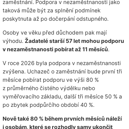
zaměstnání. Podpora v nezaměstnanosti jako
taková může být za splnění podmínek
poskytnuta až po dočerpání odstupného.
Osoby ve věku před důchodem pak mají
výhodu.
Žadatelé starší 57 let mohou podporu
v nezaměstnanosti pobírat až 11 měsíců
.
V roce 2026 byla podpora v nezaměstnanosti
zvýšena. Uchazeč o zaměstnání bude první tři
měsíce pobírat podporu ve výši 80 %
z průměrného čistého výdělku nebo
vyměřovacího základu, další tři měsíce 50 % a
po zbytek podpůrčího období 40 %.
Nově také 80 % během prvních měsíců náleží
i osobám, které se rozhodly samy ukončit