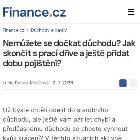
Finance.cz
»
Důchody a dávky
Nemůžete se dočkat důchodu? Jak
skončit s prací dříve a ještě přidat
dobu pojištění?
Lucie Balová Mečířová
8. 7. 2026
S
S
S
d
d
d
í
í
í
l
l
e
e
l
Už byste chtěli odejít do starobního
j
j
t
e
t
důchodu, ale ještě vám pár let chybí a
e
e
t
n
n
předčasnému důchodu se chcete vyhnout
a
a
F
s
kvůli krácení? V těchto situacích aktivně
a