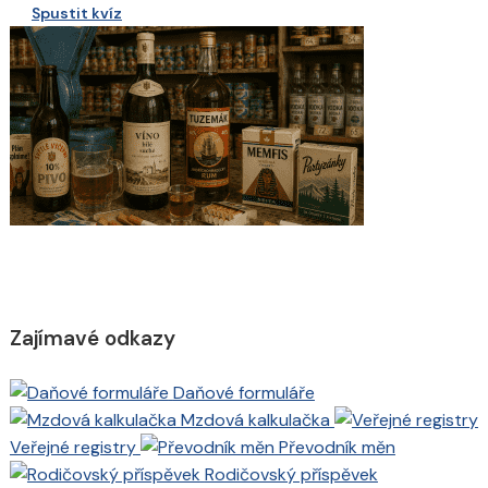
Spustit kvíz
Zajímavé odkazy
Daňové formuláře
Mzdová kalkulačka
Veřejné registry
Převodník měn
Rodičovský příspěvek