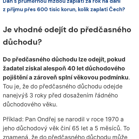
Dán s průměrnou mzdou zaplatí za rok na dani
z příjmu přes 600 tisíc korun, kolik zaplatí Čech?
Je vhodné odejít do předčasného
důchodu?
Do předčasného důchodu lze odejít, pokud
žadatel získal alespoň 40 let důchodového
pojištění a zároveň splní věkovou podmínku
.
Tou je, že do předčasného důchodu odejde
nanejvýš 3 roky před dosažením řádného
důchodového věku.
Příklad: Pan Ondřej se narodil v roce 1970 a
jeho důchodový věk činí 65 let a 5 měsíců. To
znamená, že do předčasného důchodu může