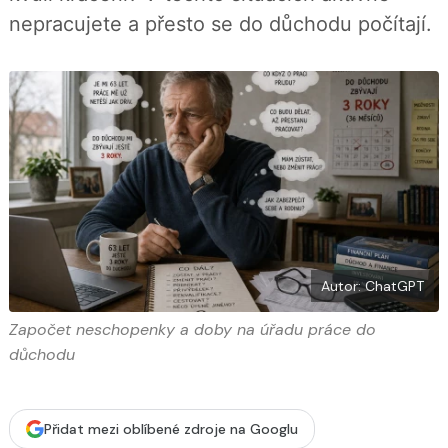
í
c
t
nepracujete a přesto se do důchodu počítají.
e
i
b
X
o
o
k
u
Autor: ChatGPT
Započet neschopenky a doby na úřadu práce do
důchodu
Přidat mezi oblíbené zdroje na Googlu