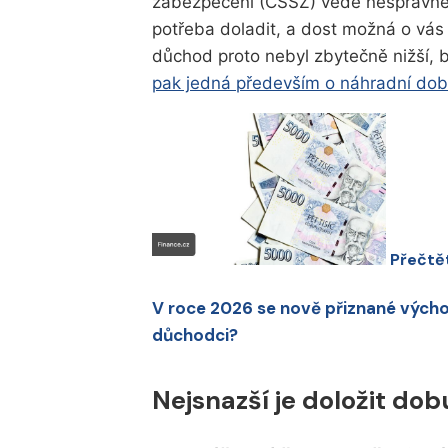
zabezpečení (ČSSZ) vede nesprávné 
potřeba doladit, a dost možná o vá
důchod proto nebyl zbytečně nižší, 
pak jedná především o náhradní doby
Přečtět
V roce 2026 se nově přiznané výchov
důchodci?
Nejsnazší je doložit dob