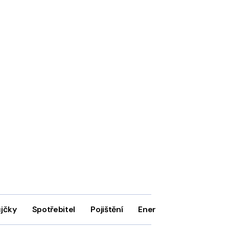
ůjčky
Spotřebitel
Pojištění
Energie
Firmy
In