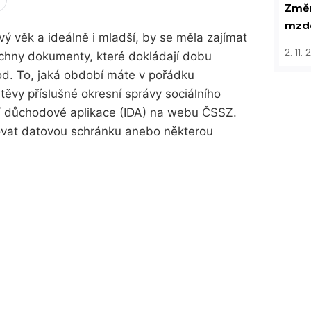
Změn
mzdo
ý věk a ideálně i mladší, by se měla zajímat
2. 11.
šechny dokumenty, které dokládají dobu
hod. To, jaká období máte v pořádku
těvy příslušné okresní správy sociálního
ní důchodové aplikace (IDA) na webu ČSSZ.
bovat datovou schránku anebo některou