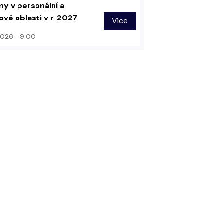
y v personální a
vé oblasti v r. 2027
Více
 2026
9:00