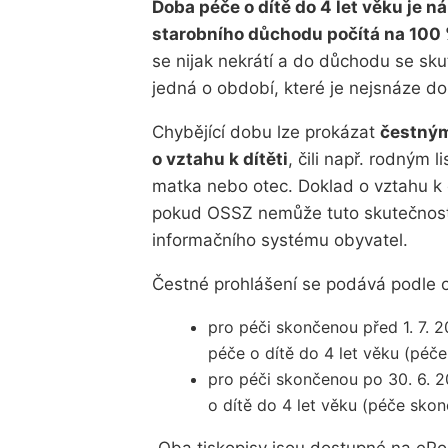
Doba péče o dítě do 4 let věku je n
starobního důchodu počítá na 100 
se nijak nekrátí a do důchodu se sk
jedná o období, které je nejsnáze dol
Chybějící dobu lze prokázat
čestným
o vztahu k dítěti
, čili např. rodným 
matka nebo otec. Doklad o vztahu k
pokud OSSZ nemůže tuto skutečnost 
informačního systému obyvatel.
Čestné prohlášení se podává podle o
pro péči skončenou před 1. 7. 
péče o dítě do 4 let věku (péč
pro péči skončenou po 30. 6. 2
o dítě do 4 let věku (péče sko
„
Oba tiskopisy jsou dostupné na ePo