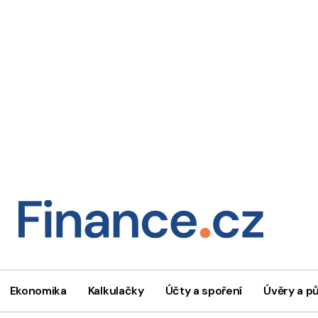
Ekonomika
Kalkulačky
Účty a spoření
Úvěry a p