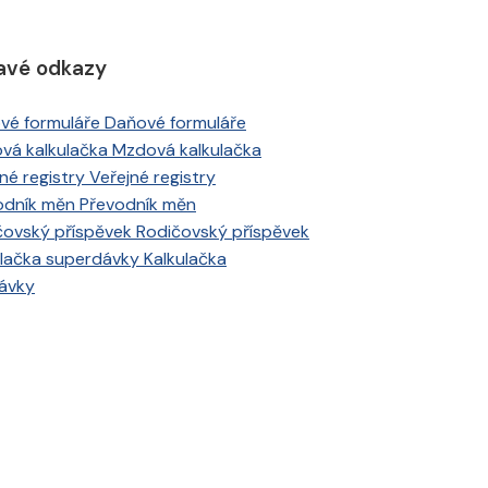
avé odkazy
Daňové formuláře
Mzdová kalkulačka
Veřejné registry
Převodník měn
Rodičovský příspěvek
Kalkulačka
ávky