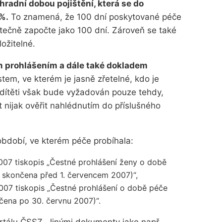
áhradní dobou pojištění, která se do
%.
To znamená, že 100 dní poskytované péče
utečně započte jako 100 dní. Zároveň se také
ožitelné.
 prohlášením a dále také dokladem
listem, ve kterém je jasně zřetelné, kdo je
 dítěti však bude vyžadován pouze tehdy,
nijak ověřit nahlédnutím do příslušného
bdobí, ve kterém péče probíhala:
2007 tiskopis „Čestné prohlášení ženy o době
e skončena před 1. červencem 2007)“,
007 tiskopis „Čestné prohlášení o době péče
nčena po 30. červnu 2007)“.
rtálu ČSSZ. Jinými dokumenty jako např.