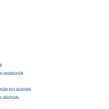
tě
ej nedokončili
může být složitější
 do důchodu