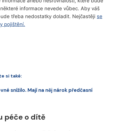
informace anebo nesrovnalosti, které bude
s některé informace nevede vůbec. Aby váš
bude třeba nedostatky doladit. Nejčastěji
se
 pojištění.
e si také:
né snížilo. Mají na něj nárok předčasní
u péče o dítě