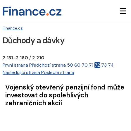
Finance.cz
Důchody a dávky
2 131
–
2 160
/
2 210
První strana
Předchozí strana
50
60
70
71
72
73
74
Následující strana
Poslední strana
Vojenský otevřený penzijní fond může
investovat do spolehlivých
zahraničních akcií