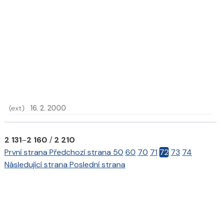
(ext)
16. 2. 2000
2 131
–
2 160
/
2 210
První strana
Předchozí strana
50
60
70
71
72
73
74
Následující strana
Poslední strana