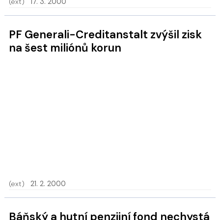
(ext)
17. 3. 2000
PF Generali-Creditanstalt zvýšil zisk
na šest miliónů korun
(ext)
21. 2. 2000
Báňský a hutní penzijní fond nechystá