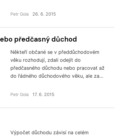
nemocenského pojištění. Kdy však nárok
na ošetřovné nevzniká?
Petr Gola
26. 6. 2015
 nebo předčasný důchod
Někteří občané se v předdůchodovém
věku rozhodují, zdali odejít do
předčasného důchodu nebo pracovat až
do řádného důchodového věku, ale za
výrazně nižší příjem než doposud. Která
varianta je finančně výhodnější?
Petr Gola
17. 6. 2015
Výpočet důchodu závisí na celém