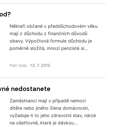
čísel.
hod?
Někteří občané v předdůchodovém věku
mají z důchodu z finančních důvodů
obavy. Výpočtová formule důchodu je
poměrně složitá, mnozí penzisté si
finančně citelně pohorší, jiní však nikoliv.
Kdy důchod neznamená finanční
Petr Gola
13. 7. 2015
problémy?
ovné nedostanete
Zaměstnanci mají v případě nemoci
dítěte nebo jiného člena domácnosti,
vyžaduje-li to jeho zdravotní stav, nárok
na ošetřovné, které je dávkou