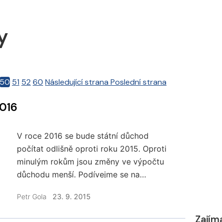
y
50
51
52
60
Následující strana
Poslední strana
2016
V roce 2016 se bude státní důchod
počítat odlišně oproti roku 2015. Oproti
minulým rokům jsou změny ve výpočtu
důchodu menší. Podívejme se na
konkrétní výpočet důchodu v příštím
Petr Gola
23. 9. 2015
roce.
Zajím