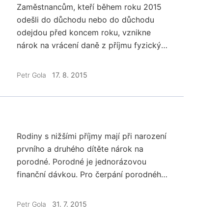
Zaměstnancům, kteří během roku 2015
odešli do důchodu nebo do důchodu
odejdou před koncem roku, vznikne
nárok na vrácení daně z příjmu fyzických
osob. Nejedná se o malé částky.
Automaticky se peníze nedostanou. Jak
Petr Gola
17. 8. 2015
postupovat, aby důchodce obdržel
přeplatek na dani za rok 2015?
Rodiny s nižšími příjmy mají při narození
prvního a druhého dítěte nárok na
porodné. Porodné je jednorázovou
finanční dávkou. Pro čerpání porodného
je potřeba splnit zákonné podmínky a o
porodné si písemně zažádat. Podívejme
Petr Gola
31. 7. 2015
se na tuto státní dávku pohledem osmi