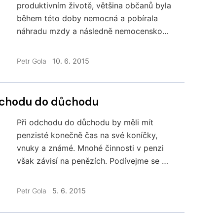
produktivním životě, většina občanů byla
během této doby nemocná a pobírala
náhradu mzdy a následně nemocenskou.
Peníze během nemoci jsou nižší než
standardně, jaký to má vliv na výpočet
Petr Gola
10. 6. 2015
důchodu?
odchodu do důchodu
Při odchodu do důchodu by měli mít
penzisté konečně čas na své koníčky,
vnuky a známé. Mnohé činnosti v penzi
však závisí na penězích. Podívejme se na
vybraných pět chyb znamenajících v
penzi nižší životní úroveň nebo dokonce
Petr Gola
5. 6. 2015
finanční problémy.