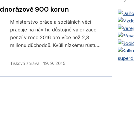
ednorázově 900 korun
Ministerstvo práce a sociálních věcí
pracuje na návrhu důstojné valorizace
penzí v roce 2016 pro více než 2,8
milionu důchodců. Kvůli nízkému růstu
spotřebitelských cen a reálných mezd,
superd
na základě kterého by se podle platné
Tisková zpráva
19. 9. 2015
legislativy zvýšily důchody pro příští rok
o pouhé čtyři desítky korun, se koalice
dohodla na dalším navýšení
jednorázového příspěvku důchodci o
900 korun.