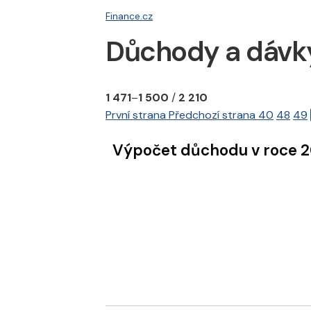
Finance.cz
Důchody a dávk
1 471
–
1 500
/
2 210
První strana
Předchozí strana
40
48
49
Výpočet důchodu v roce 