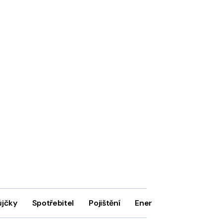
ůjčky
Spotřebitel
Pojištění
Energie
Firmy
In