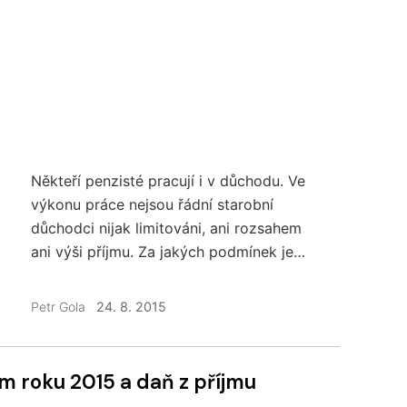
Někteří penzisté pracují i v důchodu. Ve
výkonu práce nejsou řádní starobní
důchodci nijak limitováni, ani rozsahem
ani výši příjmu. Za jakých podmínek je
možné pobírat důchod a nemocenskou
současně? S čím je potřeba počítat při
Petr Gola
24. 8. 2015
pobírání předčasného důchodu?
 roku 2015 a daň z příjmu