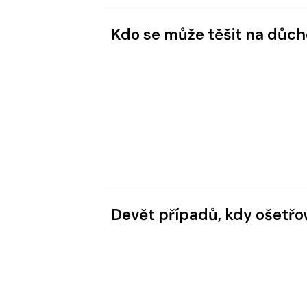
Kdo se může těšit na důc
Devět případů, kdy ošetř