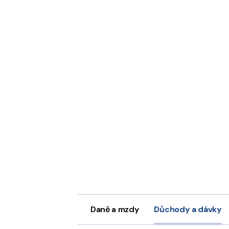
Daně a mzdy
Důchody a dávky