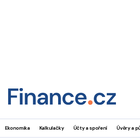
Ekonomika
Kalkulačky
Účty a spoření
Úvěry a p