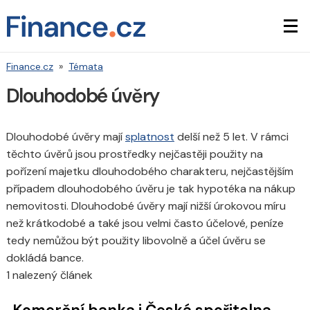
Finance.cz
»
Témata
Dlouhodobé úvěry
Dlouhodobé úvěry mají
splatnost
delší než 5 let. V rámci
těchto úvěrů jsou prostředky nejčastěji použity na
pořízení majetku dlouhodobého charakteru, nejčastějším
případem dlouhodobého úvěru je tak hypotéka na nákup
nemovitosti. Dlouhodobé úvěry mají nižší úrokovou míru
než krátkodobé a také jsou velmi často účelové, peníze
tedy nemůžou být použity libovolně a účel úvěru se
dokládá bance.
1 nalezený článek