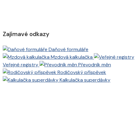
Zajímavé odkazy
Daňové formuláře
Mzdová kalkulačka
Veřejné registry
Převodník měn
Rodičovský příspěvek
Kalkulačka superdávky