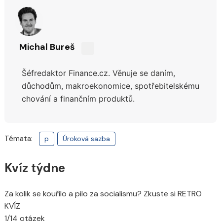
Michal Bureš
Sdílejte
na
Šéfredaktor Finance.cz. Věnuje se daním,
síti
X
důchodům,
makroekonomice, spotřebitelskému
chování a finančním produktů.
Témata:
p
Úroková sazba
Kvíz týdne
Za kolik se kouřilo a pilo za socialismu? Zkuste si RETRO
KVÍZ
1/14 otázek