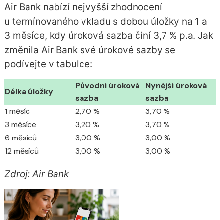
Air Bank nabízí nejvyšší zhodnocení
u termínovaného vkladu s dobou úložky na 1 a
3 měsíce, kdy úroková sazba činí 3,7 % p.a. Jak
změnila Air Bank své úrokové sazby se
podívejte v tabulce:
Původní úroková
Nynější úroková
Délka úložky
sazba
sazba
1 měsíc
2,70 %
3,70 %
3 měsíce
3,20 %
3,70 %
6 měsíců
3,00 %
3,00 %
12 měsíců
3,00 %
3,00 %
Zdroj: Air Bank