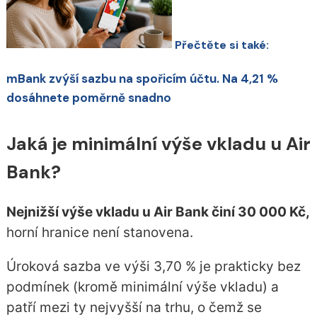
Přečtěte si také:
mBank zvýší sazbu na spořicím účtu. Na 4,21 %
dosáhnete poměrně snadno
Jaká je minimální výše vkladu u Air
Bank?
Nejnižší výše vkladu u Air Bank činí 30 000 Kč,
horní hranice není stanovena.
Úroková sazba ve výši 3,70 % je prakticky bez
podmínek (kromě minimální výše vkladu) a
patří mezi ty nejvyšší na trhu, o čemž se