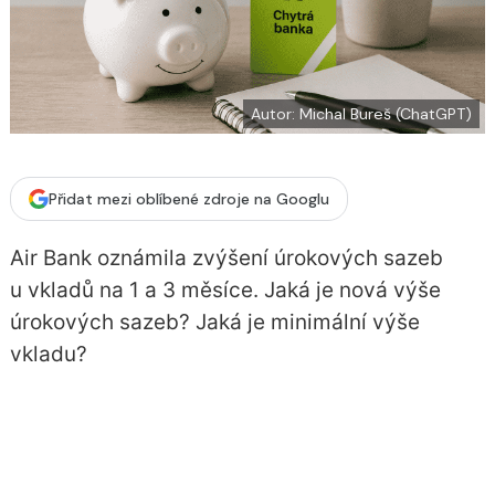
í
c
t
e
i
b
X
o
o
k
u
Autor: Michal Bureš (ChatGPT)
Přidat mezi oblíbené zdroje na Googlu
Air Bank oznámila zvýšení úrokových sazeb
u vkladů na 1 a 3 měsíce. Jaká je nová výše
úrokových sazeb? Jaká je minimální výše
vkladu?