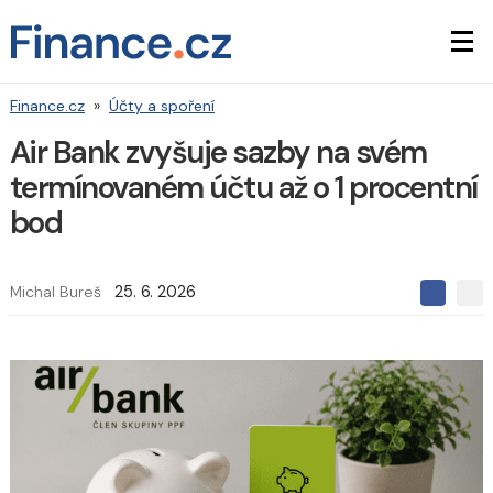
Finance.cz
»
Účty a spoření
Air Bank zvyšuje sazby na svém
termínovaném účtu až o 1 procentní
bod
Michal Bureš
25. 6. 2026
S
S
S
d
d
d
í
í
í
l
l
e
e
l
j
j
t
e
t
e
e
t
n
n
a
a
F
s
a