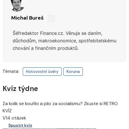
Michal Bureš
Sdílejte
na
Šéfredaktor Finance.cz. Věnuje se daním,
síti
X
důchodům,
makroekonomice, spotřebitelskému
chování a finančním produktů.
Témata:
Hotovostní úvěry
Koruna
Kvíz týdne
Za kolik se kouřilo a pilo za socialismu? Zkuste si RETRO
KVÍZ
1/14 otázek
Spustit kvíz