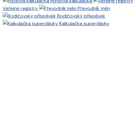
Mzdová kalkulačka
Veřejné registry
Převodník měn
Rodičovský příspěvek
Kalkulačka superdávky