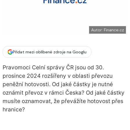
í
c
t
e
i
b
X
o
o
k
u
Autor: Finance.cz
Přidat mezi oblíbené zdroje na Googlu
Pravomoci Celní správy ČR jsou od 30.
prosince 2024 rozšířeny v oblasti převozu
peněžní hotovosti. Od jaké částky je nutné
oznámit převoz v rámci Česka? Od jaké částky
musíte oznamovat, že převážíte hotovost přes
hranice?