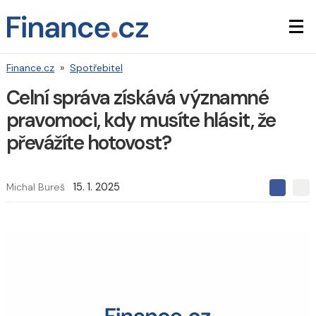
Finance.cz
»
Spotřebitel
Celní správa získává významné
pravomoci, kdy musíte hlásit, že
převážíte hotovost?
Michal Bureš
15. 1. 2025
S
S
S
d
d
d
í
í
í
l
l
e
e
l
j
j
t
e
t
e
e
t
n
n
a
a
F
s
a