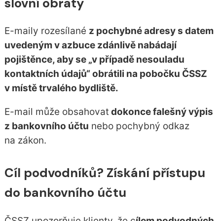
slovní obraty
E-maily rozesílané
z pochybné adresy s datem
uvedeným v azbuce zdánlivě nabádají
pojištěnce, aby se „v případě nesouladu
kontaktních údajů“ obrátili na pobočku ČSSZ
v místě trvalého bydliště.
E-mail může obsahovat
dokonce falešný výpis
z bankovního účtu
nebo pochybný odkaz
na zákon.
Cíl podvodníků? Získání přístupu
do bankovního účtu
ČSSZ upozorňuje klienty, že c
ílem podvodných