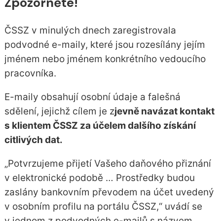
Zpozorněte!
ČSSZ v minulých dnech zaregistrovala
podvodné e-maily, které jsou rozesílány jejím
jménem nebo jménem konkrétního vedoucího
pracovníka.
E-maily obsahují osobní údaje a falešná
sdělení, jejichž cílem je z
jevně navázat kontakt
s klientem ČSSZ za účelem dalšího získání
citlivých dat.
„Potvrzujeme přijetí Vašeho daňového přiznání
v elektronické podobě … Prostředky budou
zaslány bankovním převodem na účet uvedený
v osobním profilu na portálu ČSSZ,“ uvádí se
v jednom z podvodných e-mailů s názvem