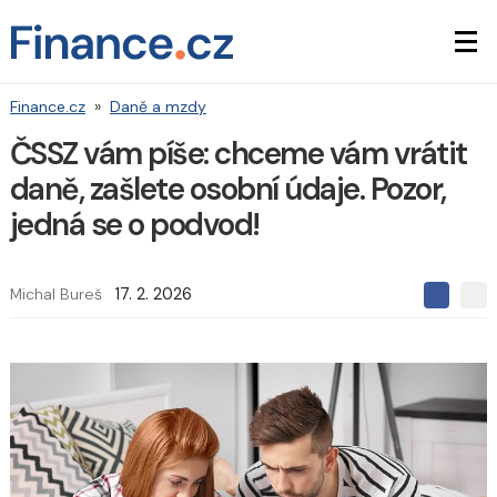
Finance.cz
»
Daně a mzdy
ČSSZ vám píše: chceme vám vrátit
daně, zašlete osobní údaje. Pozor,
jedná se o podvod!
Michal Bureš
17. 2. 2026
S
S
S
d
d
d
í
í
í
l
l
e
e
l
j
j
t
e
t
e
e
t
n
n
a
a
F
s
a