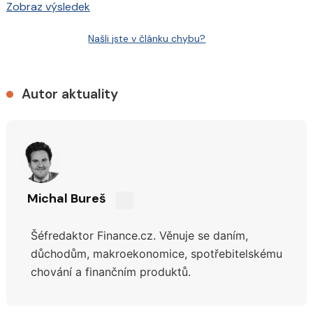
Zobraz výsledek
Našli jste v článku chybu?
Autor aktuality
Michal Bureš
Sdílejte
na
Šéfredaktor Finance.cz. Věnuje se daním,
síti
X
důchodům,
makroekonomice, spotřebitelskému
chování a finančním produktů.