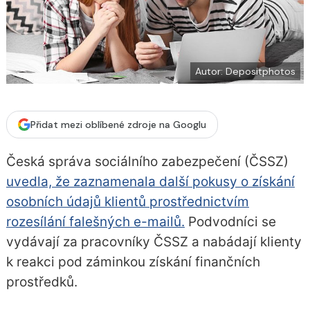
í
c
t
e
i
b
X
o
o
k
u
Autor: Depositphotos
Přidat mezi oblíbené zdroje na Googlu
Česká správa sociálního zabezpečení (ČSSZ)
uvedla, že zaznamenala další pokusy o získání
osobních údajů klientů prostřednictvím
rozesílání falešných e-mailů.
Podvodníci se
vydávají za pracovníky ČSSZ a nabádají klienty
k reakci pod záminkou získání finančních
prostředků.