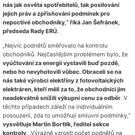
nás jak osvěta spotřebitelů, tak posilování
jejich práv a zpřísňování podmínek pro
nepoctivé obchodníky,“ říká Jan Šefránek,
předseda Rady ERÚ.
„Nejvíc podnětů směřovalo na kontrolu
obchodníků. Nejčastějším problémem bylo, že
vyúčtování za energii vystavili buď pozdě,
nebo ho nevyhotovili vůbec. Obraceli se na
nás také výrobci elektřiny z fotovoltaických
elektráren, kteří měli za to, že obchodníci jim
neadekvátně snížili výkupní cenu za odběr
. V
těchto případech záleží na individuálním
posouzení, zda to umožňují smluvní podmínky,“
vysvětluje Martin Bortlík, ředitel sekce
kontroly
. „Výrazně vzrostl počet podnětů na