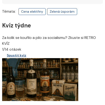
Témata:
Cena elektřiny
Zelená úsporám
Kvíz týdne
Za kolik se kouřilo a pilo za socialismu? Zkuste si RETRO
KVÍZ
1/14 otázek
Spustit kvíz