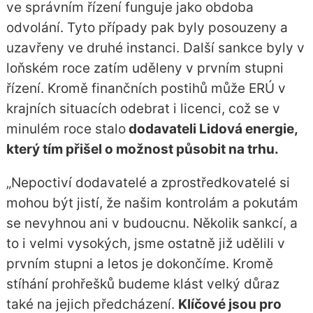
ve správním řízení funguje jako obdoba
odvolání. Tyto případy pak byly posouzeny a
uzavřeny ve druhé instanci. Další sankce byly v
loňském roce zatím uděleny v prvním stupni
řízení. Kromě finančních postihů může ERÚ v
krajních situacích odebrat i licenci, což se v
minulém roce stalo
dodavateli Lidová energie,
který tím přišel o možnost působit na trhu.
„Nepoctiví dodavatelé a zprostředkovatelé si
mohou být jistí, že našim kontrolám a pokutám
se nevyhnou ani v budoucnu. Několik sankcí, a
to i velmi vysokých, jsme ostatně již udělili v
prvním stupni a letos je dokončíme. Kromě
stíhání prohřešků budeme klást velký důraz
také na jejich předcházení.
Klíčové jsou pro