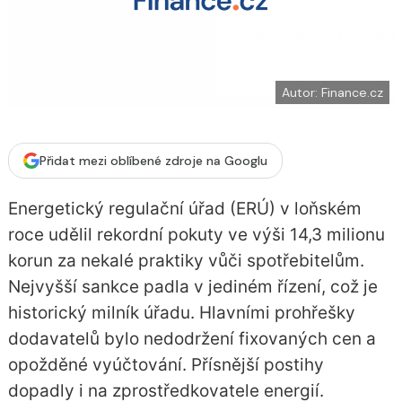
í
c
t
e
i
b
X
o
o
k
u
Autor: Finance.cz
Přidat mezi oblíbené zdroje na Googlu
Energetický regulační úřad (ERÚ) v loňském
roce udělil rekordní pokuty ve výši 14,3 milionu
korun za nekalé praktiky vůči spotřebitelům.
Nejvyšší sankce padla v jediném řízení, což je
historický milník úřadu. Hlavními prohřešky
dodavatelů bylo nedodržení fixovaných cen a
opožděné vyúčtování. Přísnější postihy
dopadly i na zprostředkovatele energií.