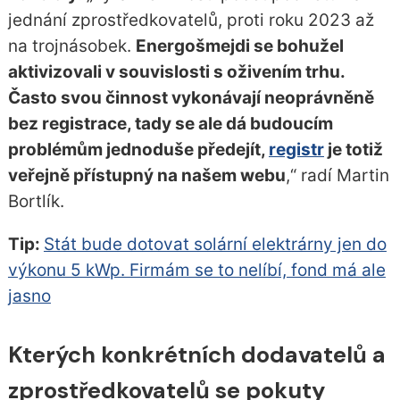
jednání zprostředkovatelů, proti roku 2023 až
na trojnásobek.
Energošmejdi se bohužel
aktivizovali v souvislosti s oživením trhu.
Často svou činnost vykonávají neoprávněně
bez registrace, tady se ale dá budoucím
problémům jednoduše předejít,
registr
je totiž
veřejně přístupný na našem webu
,“ radí Martin
Bortlík.
Tip:
Stát bude dotovat solární elektrárny jen do
výkonu 5 kWp. Firmám se to nelíbí, fond má ale
jasno
Kterých konkrétních dodavatelů a
zprostředkovatelů se pokuty