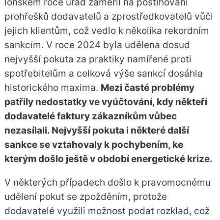
loňském roce úřad zaměřil na postihování
prohřešků dodavatelů a zprostředkovatelů vůči
jejich klientům, což vedlo k několika rekordním
sankcím. V roce 2024 byla udělena dosud
nejvyšší pokuta za praktiky namířené proti
spotřebitelům a celková výše sankcí dosáhla
historického maxima.
Mezi časté problémy
patřily nedostatky ve vyúčtování, kdy někteří
dodavatelé faktury zákazníkům vůbec
nezasílali. Nejvyšší pokuta i některé další
sankce se vztahovaly k pochybením, ke
kterým došlo ještě v období energetické krize.
V některých případech došlo k pravomocnému
udělení pokut se zpožděním, protože
dodavatelé využili možnost podat rozklad, což