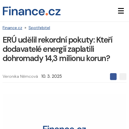
Finance.cz
»
Spotřebitel
ERÚ udělil rekordní pokuty: Kteří
dodavatelé energií zaplatili
dohromady 14,3 milionu korun?
Veronika Němcová
10. 3. 2025
S
S
S
d
d
d
í
í
í
l
l
e
e
l
j
j
t
e
t
e
e
t
n
n
a
a
F
s
a