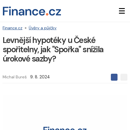
Finance.cz
»
Úvěry a půjčky
Levnější hypotéky u České
spořitelny, jak "Spořka" snížila
úrokové sazby?
Michal Bureš
9. 8. 2024
S
S
S
d
d
d
í
í
í
l
l
e
e
l
j
j
t
e
t
e
e
t
n
n
a
a
F
s
a