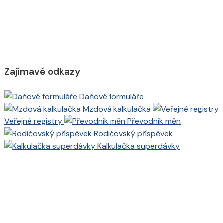
Zajímavé odkazy
Daňové formuláře
Mzdová kalkulačka
Veřejné registry
Převodník měn
Rodičovský příspěvek
Kalkulačka superdávky