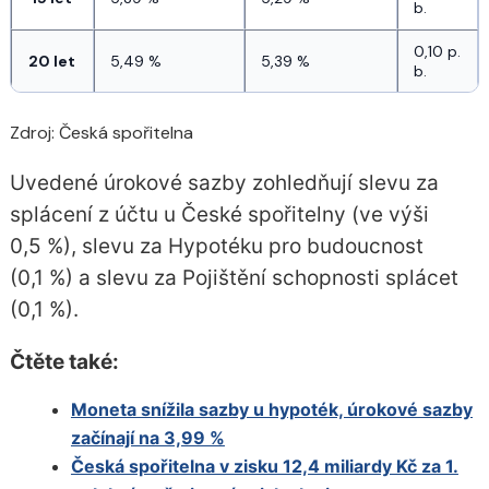
b.
0,10 p. 
20 let
5,49 %
5,39 %
b.
Zdroj: Česká spořitelna
Uvedené úrokové sazby zohledňují slevu za
splácení z účtu u České spořitelny (ve výši
0,5 %), slevu za Hypotéku pro budoucnost
(0,1 %) a slevu za Pojištění schopnosti splácet
(0,1 %).
Čtěte také:
Moneta snížila sazby u hypoték, úrokové sazby
začínají na 3,99 %
Česká spořitelna v zisku 12,4 miliardy Kč za 1.