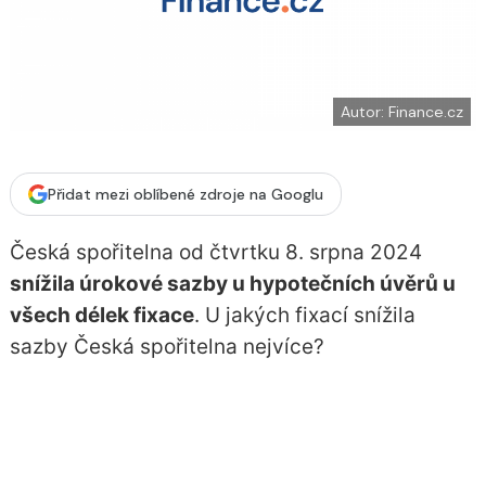
í
c
t
e
i
b
X
o
o
k
u
Autor: Finance.cz
Přidat mezi oblíbené zdroje na Googlu
Česká spořitelna od čtvrtku 8. srpna 2024
snížila úrokové sazby u hypotečních úvěrů u
všech délek fixace
. U jakých fixací snížila
sazby Česká spořitelna nejvíce?