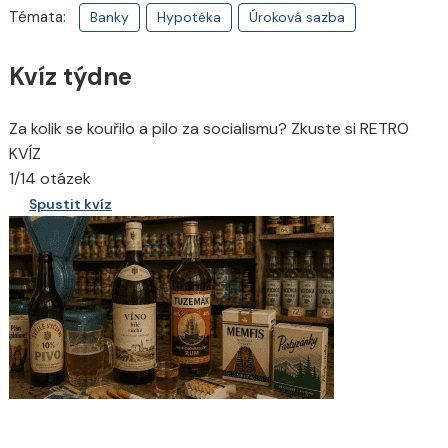
Témata:
Banky
Hypotéka
Úroková sazba
Kvíz týdne
Za kolik se kouřilo a pilo za socialismu? Zkuste si RETRO
KVÍZ
1/14 otázek
Spustit kvíz