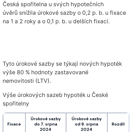
Česká spořitelna u svých hypotečních
úvěrů snížila úrokové sazby o 0,2 p. b. u fixace
na 1 a 2 roky a o 0,1 p. b. u delších fixací.
Tyto úrokové sazby se týkají nových hypoték
výše 80 % hodnoty zastavované
nemovitosti (LTV).
Výše úrokových sazeb hypoték u České
spořitelny
Úrokové sazby
Úrokové sazby
Fixace
do 7. srpna
od 8. srpna
Rozdíl
2024
2024