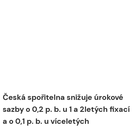
Česká spořitelna snižuje úrokové
sazby o 0,2 p. b. u 1 a 2letých fixací
a o 0,1 p. b. u víceletých