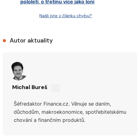
pololetí, o třetinu více jako loni
Našli jste v článku chybu?
Autor aktuality
Michal Bureš
Sdílejte
na
Šéfredaktor Finance.cz. Věnuje se daním,
síti
X
důchodům,
makroekonomice, spotřebitelskému
chování a finančním produktů.