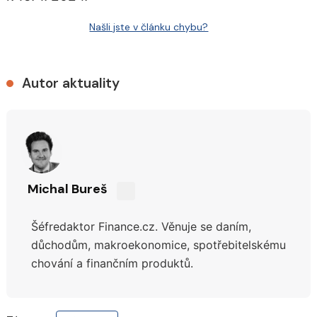
Našli jste v článku chybu?
Autor aktuality
Michal Bureš
Sdílejte
na
Šéfredaktor Finance.cz. Věnuje se daním,
síti
X
důchodům,
makroekonomice, spotřebitelskému
chování a finančním produktů.