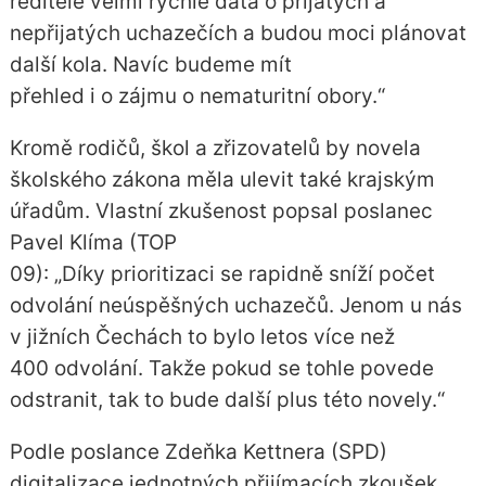
ředitelé velmi rychle data o přijatých a
nepřijatých uchazečích a budou moci plánovat
další kola. Navíc budeme mít
přehled i o zájmu o nematuritní obory.“
Kromě rodičů, škol a zřizovatelů by novela
školského zákona měla ulevit také krajským
úřadům. Vlastní zkušenost popsal poslanec
Pavel Klíma (TOP
09): „Díky prioritizaci se rapidně sníží počet
odvolání neúspěšných uchazečů. Jenom u nás
v jižních Čechách to bylo letos více než
400 odvolání. Takže pokud se tohle povede
odstranit, tak to bude další plus této novely.“
Podle poslance Zdeňka Kettnera (SPD)
digitalizace jednotných přijímacích zkoušek