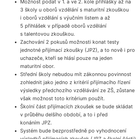
Možnost podat v 1. a ve 2. kole přihlášky až na
3 školy u oborů vzdělání s maturitní zkouškou
i oborů vzdělání s výučním listem a až
5 přihlášek v případě oborů vzdělání
s talentovou zkouškou.
Zachování 2 pokusů možnosti konat testy
jednotné přijímací zkoušky (JPZ), a to nově i pro
uchazeče, kteří se hlásí pouze na jeden
maturitní obor.
Střední školy nebudou mít zákonnou povinnost
zohlednit jako jedno z kritérií přijímacího řízení
výsledky předchozího vzdělávání ze ZŠ, zůstane
však možnost toto kritérium použít.
Školní část přijímacích zkoušek se bude skládat
v průběhu delšího období, a to i před
konáním JPZ.
Systém bude bezprostředně po vyhodnocení
výsledků přijímacích zkoušek (JPZ a školní části)