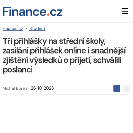
Finance.cz
»
Student
Tři přihlášky na střední školy,
zasílání přihlášek online i snadnější
zjištění výsledků o přijetí, schválili
poslanci
Michal Bureš
26. 10. 2023
S
S
S
d
d
d
í
í
í
l
l
e
e
l
j
j
t
e
t
e
e
t
n
n
a