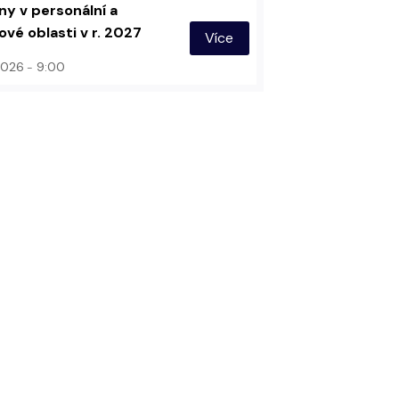
y v personální a
vé oblasti v r. 2027
Více
 2026
9:00