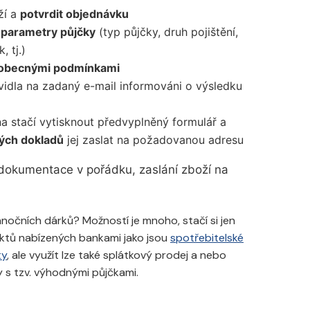
ží a
potvrdit objednávku
 parametry půjčky
(typ půjčky, druh pojištění,
, tj.)
eobecnými podmínkami
vidla na zadaný e-mail informováni o výsledku
na stačí vytisknout předvyplněný formulář a
ých dokladů
jej zaslat na požadovanou adresu
 dokumentace v pořádku, zaslání zboží na
nočních dárků? Možností je mnoho, stačí si jen
ktů nabízených bankami jako jsou
spotřebitelské
ty
, ale využít lze také splátkový prodej a nebo
y s tzv. výhodnými půjčkami.