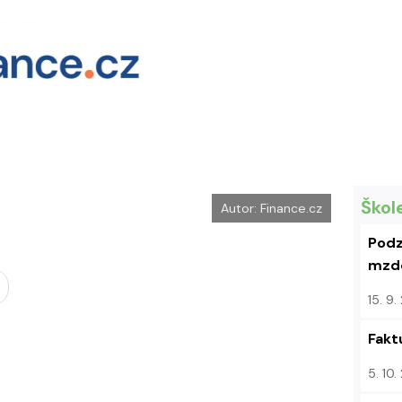
Škol
Autor: Finance.cz
Podz
mzdo
15. 9
Fakt
5. 10