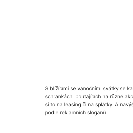
S blížícími se vánočními svátky se k
schránkách, poutajících na různé ak
si to na leasing či na splátky. A na
podle reklamních sloganů.