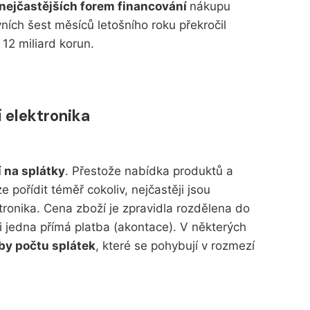
 nejčastějších forem financování
nákupu
vních šest měsíců letošního roku překročil
12 miliard korun.
 elektronika
í na splátky
. Přestože nabídka produktů a
ze pořídit téměř cokoliv, nejčastěji jsou
ronika. Cena zboží je zpravidla rozdělena do
i jedna přímá platba (akontace). V některých
by počtu splátek
, které se pohybují v rozmezí