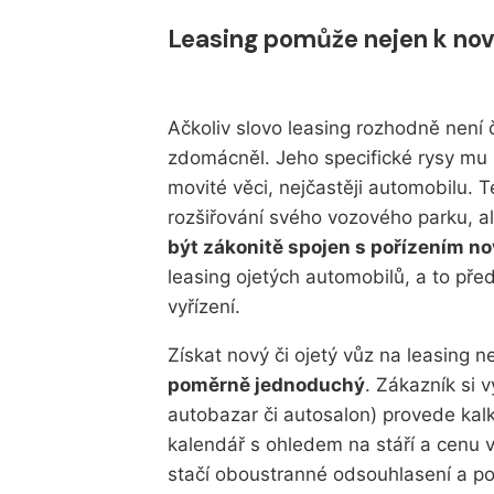
Leasing pomůže nejen k no
Ačkoliv slovo
leasing
rozhodně není č
zdomácněl. Jeho specifické rysy mu 
movité věci, nejčastěji automobilu. T
rozšiřování svého vozového parku, 
být zákonitě spojen s pořízením n
leasing ojetých automobilů, a to pře
vyřízení.
Získat nový či ojetý vůz na
leasing
ne
poměrně jednoduchý
. Zákazník si 
autobazar či autosalon) provede kal
kalendář s ohledem na stáří a cenu v
stačí oboustranné odsouhlasení a po