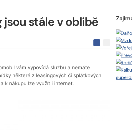
 jsou stále v oblibě
Zajím
S
S
S
d
d
d
í
í
í
l
l
e
e
l
automobil vám vypovídá službu a nemáte
j
j
t
e
ídky některé z leasingových či splátkových
t
superd
e
e
t
n
 a k nákupu lze využít i internet.
n
a
a
F
s
a
í
c
t
e
i
b
X
o
o
k
u