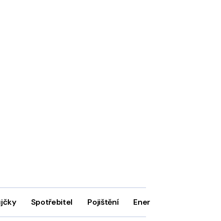
ůjčky
Spotřebitel
Pojištění
Energie
Firmy
In