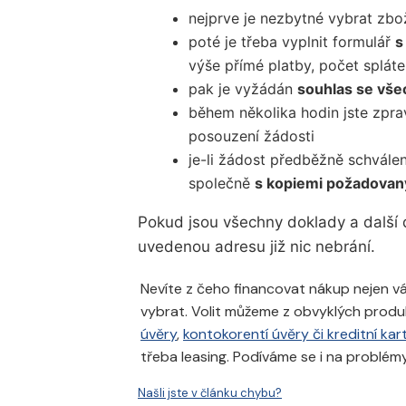
nejprve je nezbytné vybrat zbo
poté je třeba vyplnit formulář
s
výše přímé platby, počet splátek
pak je vyžádán
souhlas se vš
během několika hodin jste zpra
posouzení žádosti
je-li žádost předběžně schvále
společně
s kopiemi požadovan
Pokud jsou všechny doklady a další
uvedenou adresu již nic nebrání.
Nevíte z čeho financovat nákup nejen vá
vybrat. Volit můžeme z obvyklých produ
úvěry
,
kontokorentí úvěry či kreditní kar
třeba leasing. Podíváme se i na problém
Našli jste v článku chybu?