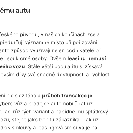
vému autu
eského původu, v našich končinách zcela
předurčují významné místo při pořizování
ento způsob využívají nejen podnikatelé při
ale i soukromé osoby. Ovšem
leasing
nemusí
ového vozu
. Stále větší popularitu si získává i
devším díky své snadné dostupnosti a rychlosti
ní nic složitého a
průběh transakce je
vybere vůz a prodejce automobilů (ať už
kulaci různých variant a nabídne mu splátkový
ozu, stejně jako bonitu zákazníka. Pak už
dpis smlouvy a leasingová smlouva je na