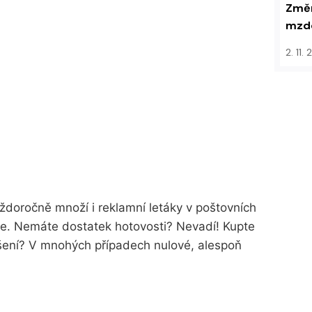
Změn
mzdo
2. 11.
aždoročně množí i reklamní letáky v poštovních
ce. Nemáte dostatek hotovosti? Nevadí! Kupte
výšení? V mnohých případech nulové, alespoň