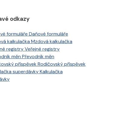
avé odkazy
Daňové formuláře
Mzdová kalkulačka
Veřejné registry
Převodník měn
Rodičovský příspěvek
Kalkulačka
ávky