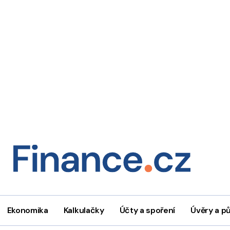
Ekonomika
Kalkulačky
Účty a spoření
Úvěry a p