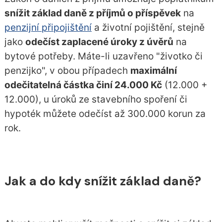
snížit základ daně z příjmů o příspěvek
na
penzijní připojištění
a
životní pojištění
, stejně
jako
odečíst zaplacené úroky z úvěrů
na
bytové potřeby. Máte-li uzavřeno "životko či
penzijko", v obou případech
maximální
odečitatelná částka činí 24.000 Kč
(12.000 +
12.000), u úroků ze stavebního spoření či
hypoték můžete odečíst až 300.000 korun za
rok.
Jak a do kdy snížit základ daně?