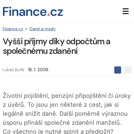
Finance.cz
»
Daně a mzdy
Vyšší příjmy díky odpočtům a
společnému zdanění
Lukáš Buřík
18. 1. 2008
S
S
S
d
d
d
í
í
í
l
l
e
e
l
Životní pojištění, penzijní připojištění či úroky
j
j
t
e
t
z úvěrů. To jsou jen některé z cest, jak si
e
e
t
n
n
legálně snížit daně. Další poměrně výraznou
a
a
F
s
úsporu přináší společné zdanění manželů.
a
í
c
t
Co všechno je nutné splnit a předložit?
e
i