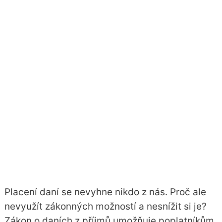
Placení daní se nevyhne nikdo z nás. Proč ale
nevyužít zákonných možností a nesnížit si je?
Zákon o daních z příjmů
umožňuje poplatníkům