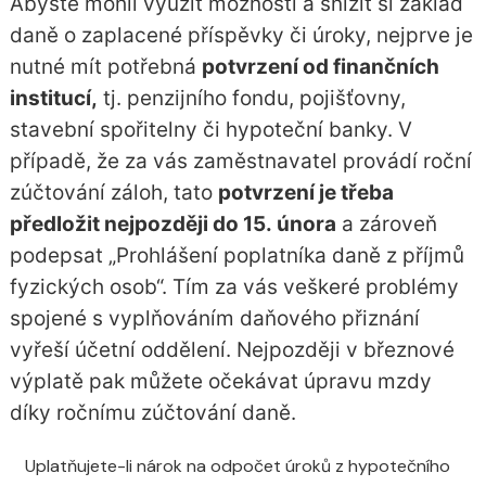
Abyste mohli využít možnosti a snížit si základ
daně o zaplacené příspěvky či úroky, nejprve je
nutné mít potřebná
potvrzení od finančních
institucí,
tj.
penzijního fondu
,
pojišťovny
,
stavební spořitelny
či
hypoteční banky
. V
případě, že za vás zaměstnavatel provádí roční
zúčtování záloh, tato
potvrzení je třeba
předložit nejpozději do 15. února
a zároveň
podepsat „Prohlášení poplatníka daně z příjmů
fyzických osob“. Tím za vás veškeré problémy
spojené s vyplňováním daňového přiznání
vyřeší účetní oddělení. Nejpozději v březnové
výplatě pak můžete očekávat úpravu mzdy
díky ročnímu zúčtování daně.
Uplatňujete-li nárok na odpočet úroků z
hypotečního