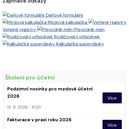
Zajímavé odkazy
Daňové formuláře
Mzdová kalkulačka
Veřejné registry
Převodník měn
Rodičovský příspěvek
Kalkulačka superdávky
Školení pro účetní
Podzimní novinky pro mzdové účetní
2026
Více
15. 9. 2026
9:00
Fakturace v praxi roku 2026
Více