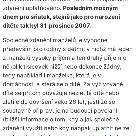
zdanění uplatňováno.
Posledním možným
dnem pro sňatek, stejně jako pro narození
dítěte tak byl 31. prosinec 2007.
Společné zdanění manželů je výhodné
především pro rodiny s dětmi
,
v nichž má jeden
z manželů vysoký příjem a ten druhý příjem o
několik tisícovek nižší nebo dokonce žádný,
tedy například i manželka, která je v
domácnosti a stará se o dítě. Za vyživované
dítě se přitom považuje nezletilé dítě nebo
zletilé do dovršení věku 26 let, jestliže se
soustavně připravuje na budoucí povolání
(bližší informace o tom, kdy a jak společné
zdanění využít nebo kdy naopak uplatnit nelze