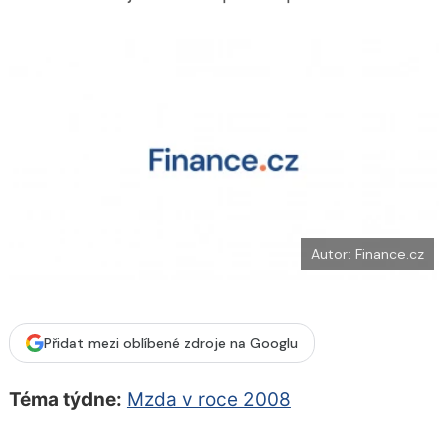
b
X
o
o
k
u
Autor: Finance.cz
Přidat mezi oblíbené zdroje na Googlu
Téma týdne:
Mzda v roce 2008