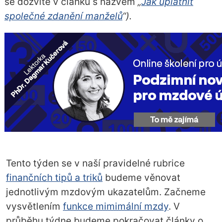
se dozvíte v článku s názvem
„
Jak uplatnit
společné zdanění manželů
“).
Tento týden se v naší pravidelné rubrice
finančních tipů a triků
budeme věnovat
jednotlivým mzdovým ukazatelům. Začneme
vysvětlením
funkce mimimální mzdy
. V
průběhu týdne budeme pokračovat články o