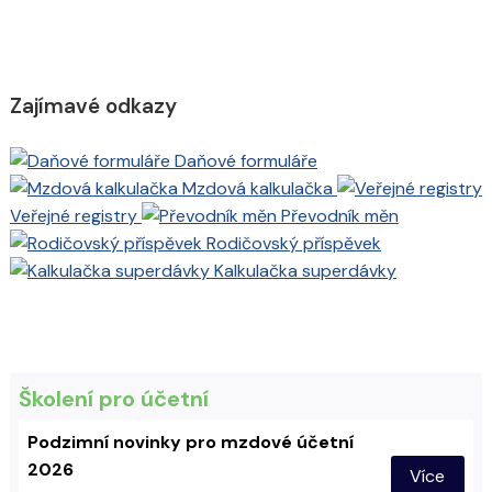
Zajímavé odkazy
Daňové formuláře
Mzdová kalkulačka
Veřejné registry
Převodník měn
Rodičovský příspěvek
Kalkulačka superdávky
Školení pro účetní
Podzimní novinky pro mzdové účetní
2026
Více