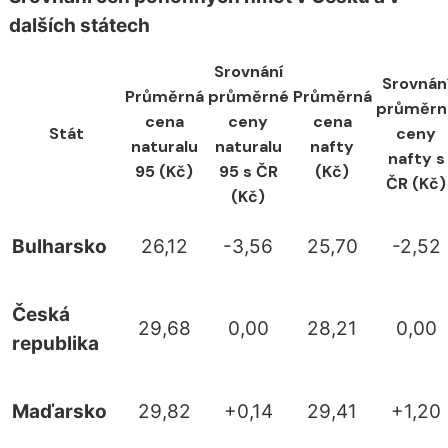
dalších státech
Srovnání
Srovnán
Průměrná
průměrné
Průměrná
průměrn
cena
ceny
cena
Stát
ceny
naturalu
naturalu
nafty
nafty s
95 (Kč)
95 s ČR
(Kč)
ČR (Kč)
(Kč)
Bulharsko
26,12
-3,56
25,70
-2,52
Česká
29,68
0,00
28,21
0,00
republika
Maďarsko
29,82
+0,14
29,41
+1,20