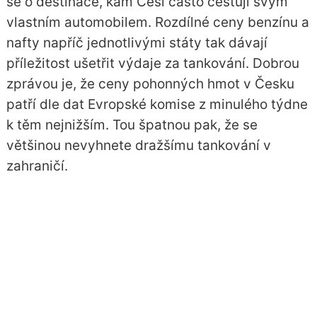
se o destinace, kam Češi často cestují svým
vlastním automobilem. Rozdílné ceny benzínu a
nafty napříč jednotlivými státy tak dávají
příležitost ušetřit výdaje za tankování. Dobrou
zprávou je, že ceny pohonných hmot v Česku
patří dle dat Evropské komise z minulého týdne
k těm nejnižším. Tou špatnou pak, že se
většinou nevyhnete dražšímu tankování v
zahraničí.