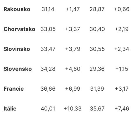
Rakousko
31,14
+1,47
28,87
+0,66
Chorvatsko
33,05
+3,37
30,40
+2,19
Slovinsko
33,47
+3,79
30,55
+2,34
Slovensko
34,28
+4,60
29,36
+1,15
Francie
36,66
+6,99
31,39
+3,17
Itálie
40,01
+10,33
35,67
+7,46