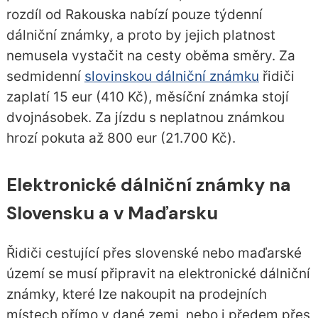
rozdíl od Rakouska nabízí pouze týdenní
dálniční známky, a proto by jejich platnost
nemusela vystačit na cesty oběma směry. Za
sedmidenní
slovinskou dálniční známku
řidiči
zaplatí 15 eur (410 Kč), měsíční známka stojí
dvojnásobek. Za jízdu s neplatnou známkou
hrozí pokuta až 800 eur (21.700 Kč).
Elektronické dálniční známky na
Slovensku a v Maďarsku
Řidiči cestující přes slovenské nebo maďarské
území se musí připravit na elektronické dálniční
známky, které lze nakoupit na prodejních
místech přímo v dané zemi, nebo i předem přes