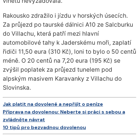
vinětu nevyžadovala.
Rakousko zdražilo i jízdu v horských úsecích.
Za průjezd po taurské dálnici A10 ze Salcburku
do Villachu, která patří mezi hlavní
automobilové tahy k Jaderskému moři, zaplatí
řidiči 11,50 eura (310 Kč), loni to bylo o 50 centů
méně. O 20 centů na 7,20 eura (195 Kč) se
zvýšil poplatek za průjezd tunelem pod
alpským masivem Karavanky z Villachu do
Slovinska.
Jak platit na dovolené a nepřijít o peníze
Příprava na dovolenou: Neberte si práci s sebou a
zvládněte návrat
10 tipů pro bezvadnou dovolenou