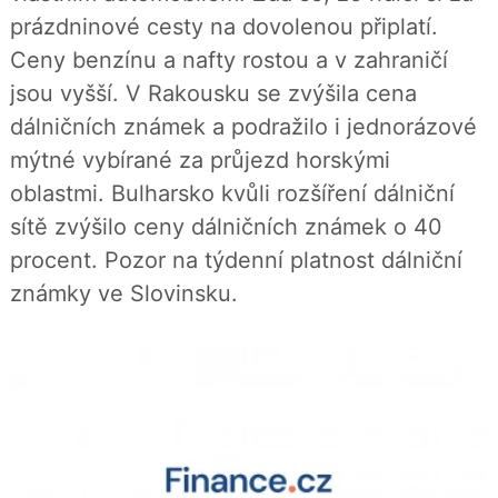
í
c
t
prázdninové cesty na dovolenou připlatí.
e
i
b
X
Ceny benzínu a nafty rostou a v zahraničí
o
o
jsou vyšší. V Rakousku se zvýšila cena
k
u
dálničních známek a podražilo i jednorázové
mýtné vybírané za průjezd horskými
oblastmi. Bulharsko kvůli rozšíření dálniční
sítě zvýšilo ceny dálničních známek o 40
procent. Pozor na týdenní platnost dálniční
známky ve Slovinsku.