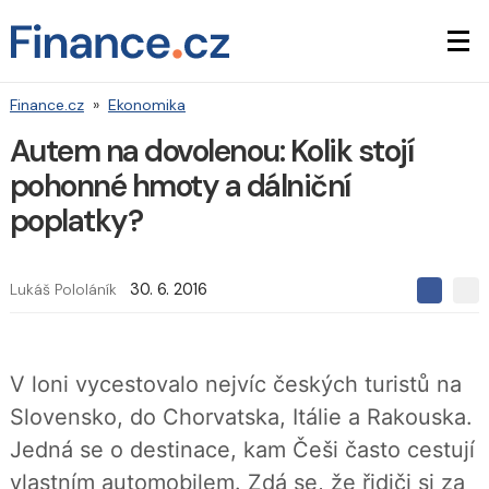
Finance.cz
»
Ekonomika
Autem na dovolenou: Kolik stojí
pohonné hmoty a dálniční
poplatky?
Lukáš Pololáník
30. 6. 2016
S
S
S
d
d
d
í
í
í
l
l
e
e
l
V loni vycestovalo nejvíc českých turistů na
j
j
t
e
t
Slovensko, do Chorvatska, Itálie a Rakouska.
e
e
t
n
n
Jedná se o destinace, kam Češi často cestují
a
a
F
s
vlastním automobilem. Zdá se, že řidiči si za
a