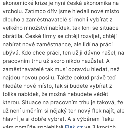
ekonomické krize je nyní česká ekonomika na
vrcholu. Zatímco dřív jsme hledali nové místo
dlouho a zaměstnavatelé si mohli vybírat z
velkého množství nabídek, tak loni se situace
obrátila. České firmy se chtějí rozvíjet, chtějí
nabírat nové zaměstnance, ale lidí na práci
ubývá. Kdo chce práci, ten už ji dávno našel, na
pracovním trhu už skoro nikdo nezůstal. A
zaměstnavatelé tak musí opravdu hledat, než
najdou novou posilu. Takže pokud právě teď
hledáte nové místo, tak si budete vybírat z
tolika nabídek, že možná nebudete vědět
kterou. Situace na pracovním trhu je taková, že
už není uměním si nějaký ten nový flek najít, ale
hlavní je si dobře vybrat. A s výběrem fleku
vám pomůže spolehlivě
Flek.cz
ve 3 krocích.