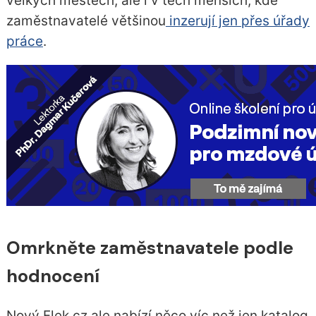
velkých městech, ale i v těch menších, kde
zaměstnavatelé většinou
inzerují jen přes úřady
práce
.
Omrkněte zaměstnavatele podle
hodnocení
Nový Flek.cz ale nabízí něco víc než jen katalog