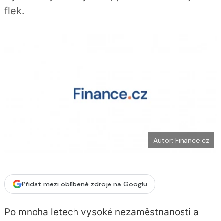
b
X
flek.
o
o
k
u
Autor: Finance.cz
Přidat mezi oblíbené zdroje na Googlu
Po mnoha letech vysoké nezaměstnanosti a