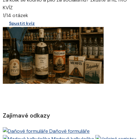
KVÍZ
1/14 otázek
Spustit kvíz
Zajímavé odkazy
Daňové formuláře
Mzdová kalkulačka