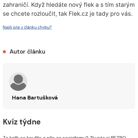
zahraničí. Když hledáte nový flek a s tím starým
se chcete rozloučit, tak Flek.cz je tady pro vás.
Našli jste v článku chybu?
Autor článku
Hana Bartušková
Kvíz týdne
Za kolik se kouřilo a pilo za socialismu? Zkuste si RETRO