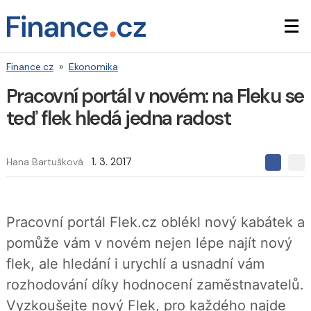
Finance.cz
»
Ekonomika
Pracovní portál v novém: na Fleku se
teď flek hledá jedna radost
Hana Bartušková
1. 3. 2017
S
S
S
d
d
d
í
í
í
l
l
e
e
l
Pracovní portál Flek.cz oblékl nový kabátek a
j
j
t
e
t
pomůže vám v novém nejen lépe najít nový
e
e
t
n
n
flek, ale hledání i urychlí a usnadní vám
a
a
F
s
rozhodování díky hodnocení zaměstnavatelů.
a
í
c
t
Vyzkoušejte nový Flek, pro každého najde
e
i