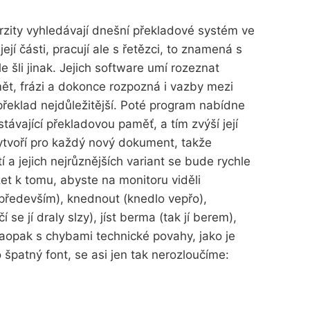
zity vyhledávají dnešní překladové systém ve
jí části, pracují ale s řetězci, to znamená s
e šli jinak. Jejich software umí rozeznat
ět, frázi a dokonce rozpozná i vazby mezi
překlad nejdůležitější. Poté program nabídne
stávající překladovou paměť, a tím zvýší její
tvoří pro každý nový dokument, takže
í a jejich nejrůznějších variant se bude rychle
t k tomu, abyste na monitoru viděli
především), knednout (knedlo vepřo),
í se jí draly slzy), jíst berma (tak jí berem),
Naopak s chybami technické povahy, jako je
 špatný font, se asi jen tak nerozloučíme: