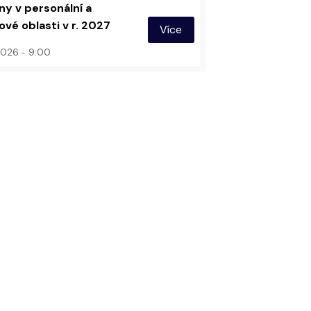
y v personální a
vé oblasti v r. 2027
Více
 2026
9:00