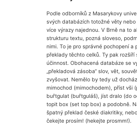
Podle odborníků z Masarykovy univer
svých databázích totožné věty nebo je
více výrazy najednou. V Brně na to al
strukturu textu, pozná sloveso, podm
nimi. To je pro správné pochopení a 
překlady těchto celků. Ty pak rozšíří 
účinnost. Obohacená databáze se vy
„překladová zásoba“ slov, vět, souvět
zvyšovat. Nemělo by tedy už docháze
mimochod (mimochodem), příst vši (
buřtgulat (buřtguláš), jíst dralo (do oč
topit box (set top box) a podobně. 
špatný překlad české diakritiky, nebo
čekejte prosím! (hekejte prosmm!).