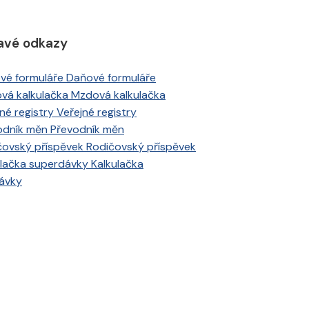
avé odkazy
Daňové formuláře
Mzdová kalkulačka
Veřejné registry
Převodník měn
Rodičovský příspěvek
Kalkulačka
ávky