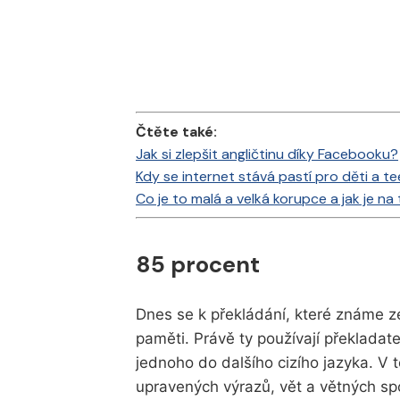
Čtěte také:
Jak si zlepšit angličtinu díky Facebooku?
Kdy se internet stává pastí pro děti a t
Co je to malá a velká korupce a jak je n
85 procent
Dnes se k překládání, které známe ze
paměti. Právě ty používají překladate
jednoho do dalšího cizího jazyka. V 
upravených výrazů, vět a větných sp