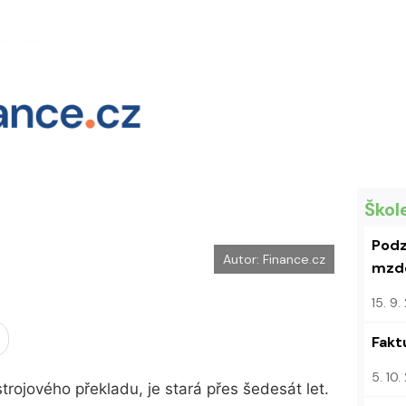
Škol
Podz
Autor: Finance.cz
mzdo
15. 9
Fakt
5. 10
trojového překladu, je stará přes šedesát let.