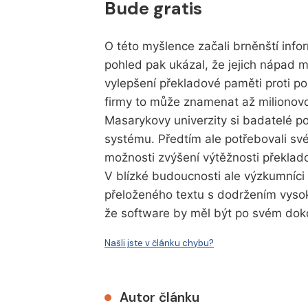
Bude gratis
O této myšlence začali brněnští infor
pohled pak ukázal, že jejich nápad 
vylepšení překladové paměti proti p
firmy to může znamenat až milionovo
Masarykovy univerzity si badatelé po
systému. Předtím ale potřebovali sv
možnosti zvýšení výtěžnosti překlad
V blízké budoucnosti ale výzkumníci 
přeloženého textu s dodržením vysoké
že software by měl být po svém doko
Našli jste v článku chybu?
Autor článku