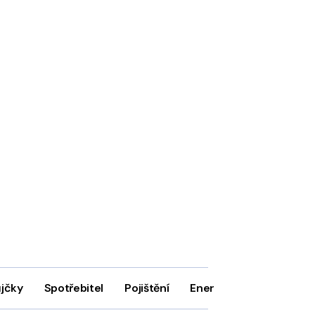
ůjčky
Spotřebitel
Pojištění
Energie
Firmy
In