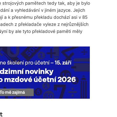
e strojových pamětech tedy tak, aby je bylo
ání a vyhledávání v jiném jazyce. Jejich
í a k přesnému překladu dochází asi v 85
padech z překladače vyleze z nejrůznějších
yní by ale tyto překladové paměti měly
t