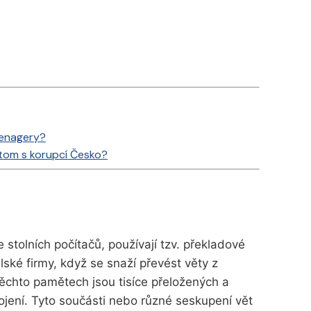
eenagery?
a tom s korupcí Česko?
 stolních počítačů, používají tzv. překladové
lské firmy, když se snaží převést věty z
těchto pamětech jsou tisíce přeložených a
ojení. Tyto součásti nebo různé seskupení vět