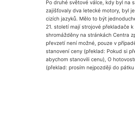
Po druhé světové válce, kdy byl na sv
zajišťovaly dva letecké motory, byl j
cizích jazyků. Mělo to být jednoduché
21. století mají strojové překladače 
shromážděny na stránkách Centra zp
převzetí není možné, pouze v přípa
stanovení ceny (překlad: Pokud si p
abychom stanovili cenu), O hotovostn
(překlad: prosím nejpozději do pátku 