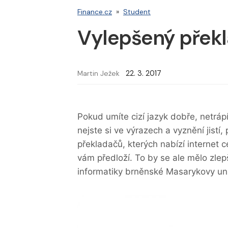
Finance.cz
»
Student
Vylepšený překla
Martin Ježek
22. 3. 2017
Pokud umíte cizí jazyk dobře, netráp
nejste si ve výrazech a vyznění jistí
překladačů, kterých nabízí internet c
vám předloží. To by se ale mělo zlepš
informatiky brněnské Masarykovy uni