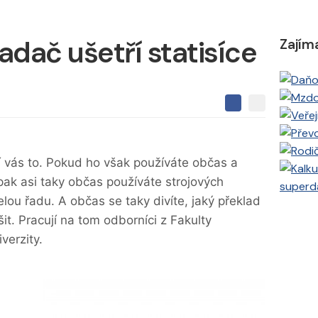
dač ušetří statisíce
Zajím
S
S
S
d
d
d
í
í
í
l
l
e
e
l
í vás to. Pokud ho však používáte občas a
j
j
t
e
, pak asi taky občas používáte strojových
t
superd
e
e
t
n
elou řadu. A občas se taky divíte, jaký překlad
n
a
a
it. Pracují na tom odborníci z Fakulty
F
s
a
í
verzity.
c
t
e
i
b
X
o
o
k
u