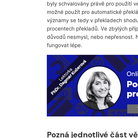
byly schvalovány právě pro použití v
možné použít pro automatické překlád
významy se tedy v překladech shoduj
procentech překladů. Ve zbylých pří
důvodů nesmysl, nebo nepřesnost. N
fungovat lépe.
Pozná jednotlivé část vě