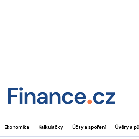
Ekonomika
Kalkulačky
Účty a spoření
Úvěry a p