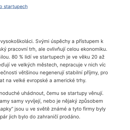
 o startupech
, vysokoškoláci. Svými úspěchy a přístupem k
ký pracovní trh, ale ovlivňují celou ekonomiku.
 silou. 80 % lidí ve startupech je ve věku 20 až
eďují ve velkých městech, nepracuje v nich víc
ečnosti většinou negenerují stabilní příjmy, pro
vat na velké evropské a americké trhy.
dnoduché uhádnout, čemu se startupy věnují.
amy samy vyvíjejí, nebo je nějaký způsobem
 „apky“ jsou u ve světě známé a tyto firmy byly
ár jich bylo do zahraničí prodáno.