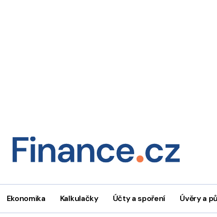
Ekonomika
Kalkulačky
Účty a spoření
Úvěry a p