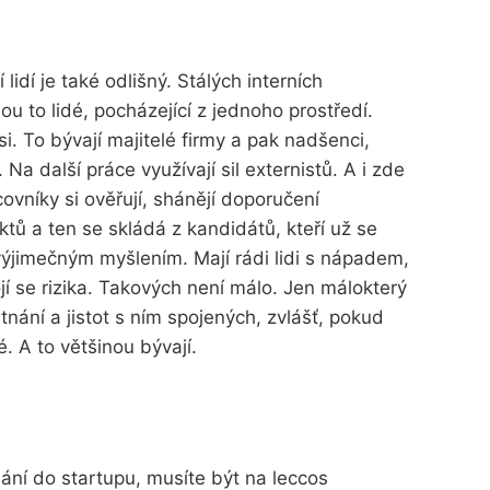
idí je také odlišný. Stálých interních
ou to lidé, pocházející z jednoho prostředí.
si. To bývají majitelé firmy a pak nadšenci,
 Na další práce využívají sil externistů. A i zde
ovníky si ověřují, shánějí doporučení
ktů a ten se skládá z kandidátů, kteří už se
ýjimečným myšlením. Mají rádi lidi s nápadem,
í se rizika. Takových není málo. Jen málokterý
nání a jistot s ním spojených, zvlášť, pokud
. A to většinou bývají.
ní do startupu, musíte být na leccos