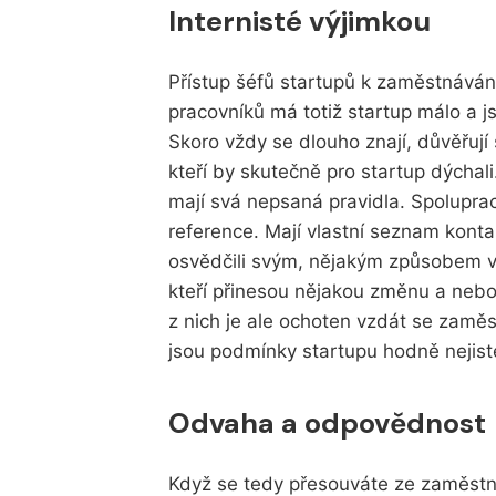
Internisté výjimkou
Přístup šéfů startupů k zaměstnávání l
pracovníků má totiž startup málo a js
Skoro vždy se dlouho znají, důvěřují 
kteří by skutečně pro startup dýchali.
mají svá nepsaná pravidla. Spoluprac
reference. Mají vlastní seznam konta
osvědčili svým, nějakým způsobem v
kteří přinesou nějakou změnu a neboj
z nich je ale ochoten vzdát se zaměst
jsou podmínky startupu hodně nejisté
Odvaha a odpovědnost
Když se tedy přesouváte ze zaměstná