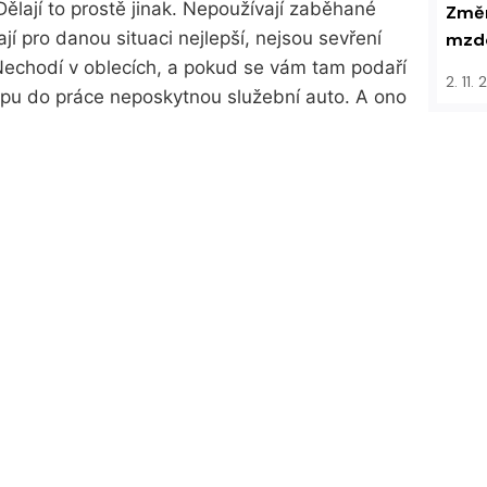
Dělají to prostě jinak. Nepoužívají zaběhané
Změn
ají pro danou situaci nejlepší, nejsou sevření
mzdo
Nechodí v oblecích, a pokud se vám tam podaří
2. 11.
upu do práce neposkytnou služební auto. A ono