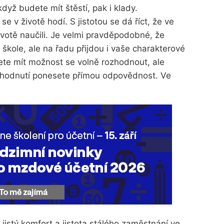
 když budete mít štěstí, pak i klady.
 v životě hodí. S jistotou se dá říct, že ve
životě naučili. Je velmi pravděpodobné, že
e škole, ale na řadu přijdou i vaše charakterové
dete mít možnost se volně rozhodnout, ale
zhodnutí ponesete přímou odpovědnost. Ve
jistý komfort a jistota stálého zaměstnání ve