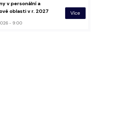
y v personální a
vé oblasti v r. 2027
Více
 2026
9:00