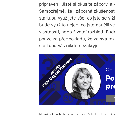
připraveni. Jistě si okusíte zápory, a
Samozřejmě, že i záporná zkušenost se
startupu využijete vše, co jste se v 
bude využito nejen, co jste naučili v
vlastnosti, nebo životní rozhled. Bu
pouze za předpokladu, že za svá ro
startupu vás nikdo nezakryje.
Navíc budete muset počítat s tím, že 