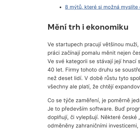
8 mýtů, které si možná myslíte
Mění trh i ekonomiku
Ve startupech pracují většinou muži
práci začínají pomalu měnit nejen čes
Ve své kategorii se stávají její hnací
40 let. Firmy tohoto druhu se soustř
než deset lidí. V době růstu tyto spol
všechny ale platí, že chtějí expando
Co se týče zaměření, je poměrně je
Je to především software. Buď progr
doplňují, či vylepšují. Některé české
odměněny zahraničními investicemi, p