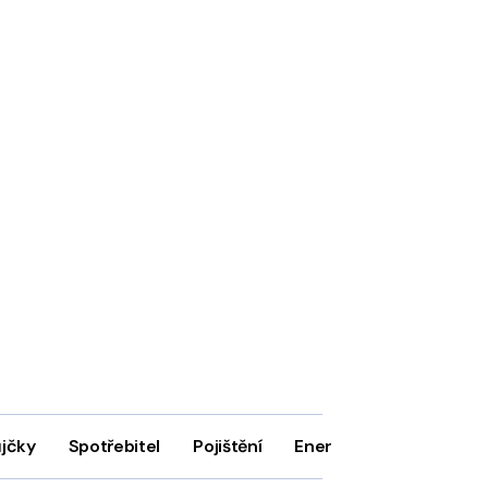
ůjčky
Spotřebitel
Pojištění
Energie
Firmy
In