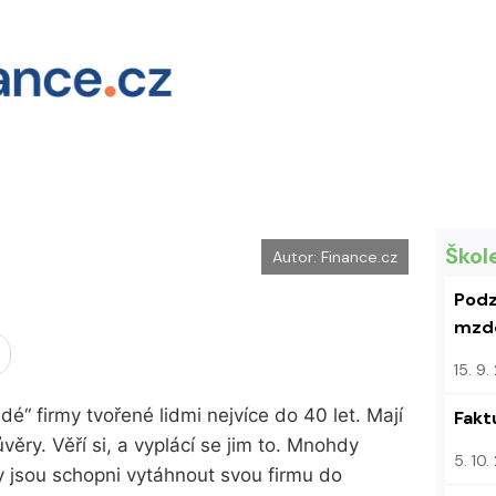
Škol
Autor: Finance.cz
Podz
mzdo
15. 9
é“ firmy tvořené lidmi nejvíce do 40 let. Mají
Fakt
ěry. Věří si, a vyplácí se jim to. Mnohdy
5. 10
y jsou schopni vytáhnout svou firmu do