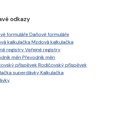
avé odkazy
Daňové formuláře
Mzdová kalkulačka
Veřejné registry
Převodník měn
Rodičovský příspěvek
Kalkulačka
ávky