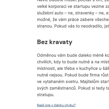
velké korporaci ve startupu vezme z
služební auto – ne, stravenky – ne, e
možné, že vám práce zabere všechen
stranou. Pokud vás to neodradilo, j
Bez kravaty
Odměnou vám bude daleko méně konf
chvílích, kdy to bude nutné a na mís
místnosti, ale třeba v kuchyňce u šá
nutné nejsou. Pokud bude firma růst a
ve vytahaném svetru. Majitelům startu
svých zaměstnanců. Pokud si tedy ta
stratupu.
Našli jste v článku chybu?