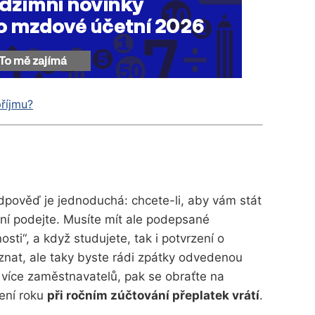
říjmu?
pověď je jednoduchá: chcete-li, aby vám stát
ání podejte. Musíte mít ale podepsané
osti“, a když studujete, tak i potvrzení o
znat, ale taky byste rádi zpátky odvedenou
 více zaměstnavatelů, pak se obraťte na
ení roku
při ročním zúčtování přeplatek vrátí
.