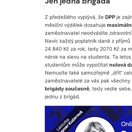
Jen jedna brigáda
Z předešlého vyplývá, že
DPP
je zaj
měsíční výdělek dosahuje
maximální
zaměstnavatel neodvádíte zdravotní a
Navíc každý poplatník daně z příjmů 
24 840 Kč za rok, tedy 2070 Kč za m
nárok na slevu na studenta. Ta letos 
studentům může vypočítat
nulová d
Nemusíte také samozřejmě „dřít“ celou
zaměstnavatelé za vás pak všechny 
brigády současně
, tedy vedle sebe
jednu z brigád.