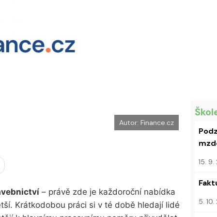
k
u
Škol
Autor: Finance.cz
Podz
mzdo
15. 9
Fakt
avebnictví
– právě zde je každoroční nabídka
5. 10
tší. Krátkodobou práci si v té době hledají lidé