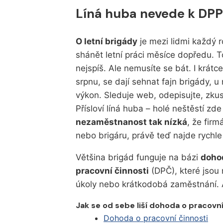
Líná huba nevede k DPP
O letní brigády
je mezi lidmi každý r
shánět letní práci měsíce dopředu. To
nejspíš. Ale nemusíte se bát. I krátc
srpnu, se dají sehnat fajn brigády, u
výkon. Sleduje web, odepisujte, zkus
Přísloví líná huba – holé neštěstí zde
nezaměstnanost tak nízká
, že firm
nebo brigáru, právě teď najde rychl
Většina brigád funguje na bázi
doho
pracovní činnosti
(DPČ), které jsou 
úkoly nebo krátkodobá zaměstnání. A
Jak se od sebe liší dohoda o pracovn
Dohoda o pracovní činnosti