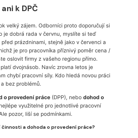
 ani k DPČ
ok velký zájem. Odborníci proto doporučují si
 je dobrá rada v červnu, myslíte si teď
e před prázdninami, stejně jako v červenci a
 nichž je pro pracovníka příznivý poměr cena /
te oslovit firmy z vašeho regionu přímo.
 platí dvojnásob. Navíc zrovna letos je
ám chybí pracovní síly. Kdo hledá novou práci
e a bez problémů.
d o provedení práce
(DPP), nebo
dohod o
nejlépe využitelné pro jednotlivé pracovní
le pozor, liší se podmínkami.
í činnosti a dohoda o provedení práce?