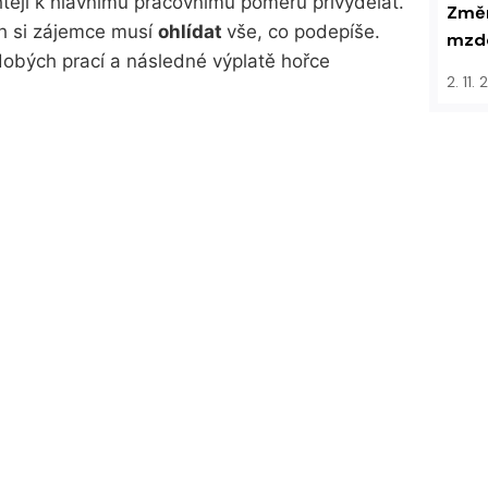
chtějí k hlavnímu pracovnímu poměru přivydělat.
Změn
ch si zájemce musí
ohlídat
vše, co podepíše.
mzdo
dobých prací a následné výplatě hořce
2. 11.