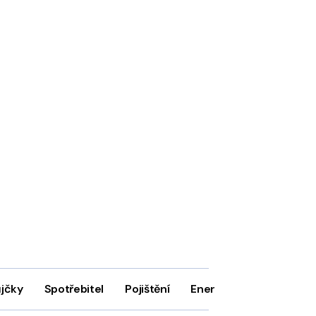
ůjčky
Spotřebitel
Pojištění
Energie
Firmy
In