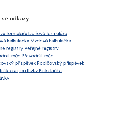
avé odkazy
Daňové formuláře
Mzdová kalkulačka
Veřejné registry
Převodník měn
Rodičovský příspěvek
Kalkulačka
ávky