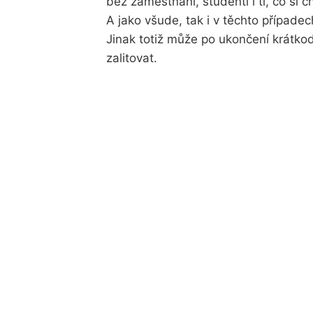
bez zaměstnání, studenti i ti, co si 
A jako všude, tak i v těchto případe
Jinak totiž může po ukončení krátko
zalitovat.