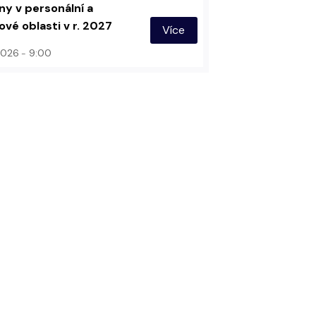
y v personální a
vé oblasti v r. 2027
Více
 2026
9:00