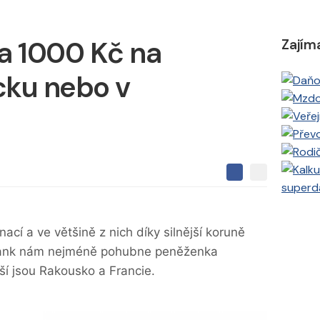
za 1000 Kč na
Zajím
cku nebo v
S
S
S
superd
d
d
d
í
í
í
l
l
e
e
l
nací a ve většině z nich díky silnější koruně
j
j
t
e
 Bank nám nejméně pohubne peněženka
t
e
e
t
n
ší jsou Rakousko a Francie.
n
a
a
F
s
a
í
c
t