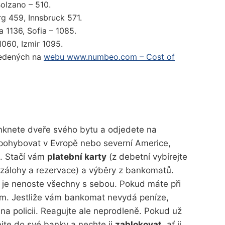
olzano – 510.
rg 459, Innsbruck 571.
a 1136, Sofia – 1085.
 1060, Izmir 1095.
vedených na
webu www.numbeo.com – Cost of
mknete dveře svého bytu a odjedete na
pohybovat v Evropě nebo severní Americe,
t. Stačí vám
platební karty
(z debetní vybírejte
 zálohy a rezervace) a výběry z bankomatů.
tě je nenoste všechny s sebou. Pokud máte při
inam. Jestliže vám bankomat nevydá peníze,
na policii. Reagujte ale neprodleně. Pokud už
lejte do své banky a nechte ji
zablokovat
, ať ji