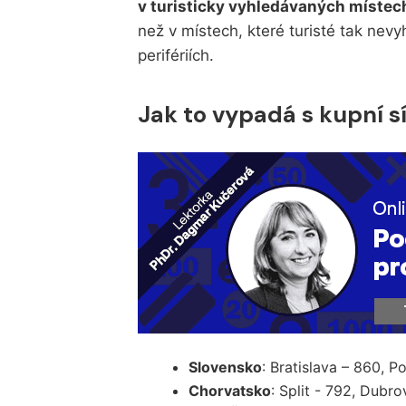
v turisticky vyhledávaných místech
než v místech, které turisté tak nevy
perifériích.
Jak to vypadá s kupní sí
Slovensko
: Bratislava – 860, P
Chorvatsko
: Split - 792, Dubro