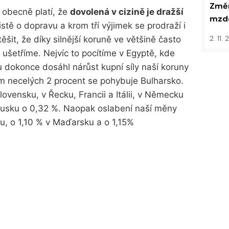
Změn
 obecně platí, že
dovolená v cizině je dražší
mzdo
jistě o dopravu a krom tří výjimek se prodraží i
2. 11.
šit, že díky silnější koruně ve většině často
ušetříme. Nejvíc to pocítíme v Egyptě, kde
 dokonce dosáhl nárůst kupní síly naší koruny
em necelých 2 procent se pohybuje Bulharsko.
ovensku, v Řecku, Francii a Itálii, v Německu
kousku o 0,32 %. Naopak oslabení naší měny
, o 1,10 % v Maďarsku a o 1,15%