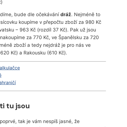
č)
ezdíme, bude dle očekávání
dráž
. Nejméně to
tisícovku koupíme v přepočtu zboží za 980 Kč
vatsku – 963 Kč (rozdíl 37 Kč). Pak už jsou
č nakoupíme za 770 Kč, ve Španělsku za 720
jméně zboží a tedy nejdráž je pro nás ve
ě 620 Kč) a Rakousku (610 Kč).
kalkulačce
é
ahraničí
i tu jsou
oprvé, tak je vám nespíš jasné, že