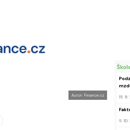
e
i
b
X
o
o
k
u
Škol
Podz
mzdo
Autor: Finance.cz
15. 9
Fakt
5. 10