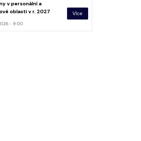
y v personální a
vé oblasti v r. 2027
Více
 2026
9:00