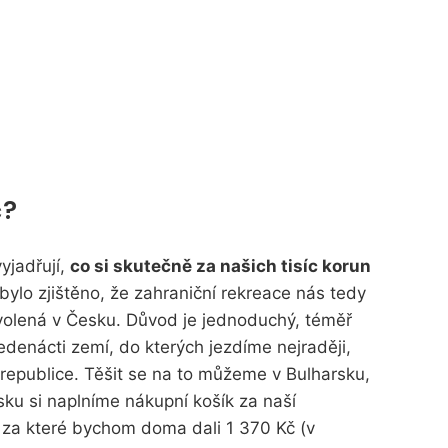
č?
yjadřují,
co si skutečně za našich tisíc korun
ž bylo zjištěno, že zahraniční rekreace nás tedy
volená v Česku. Důvod je jednoduchý, téměř
edenácti zemí, do kterých jezdíme nejraději,
republice. Těšit se na to můžeme v Bulharsku,
ku si naplníme nákupní košík za naší
, za které bychom doma dali 1 370 Kč (v