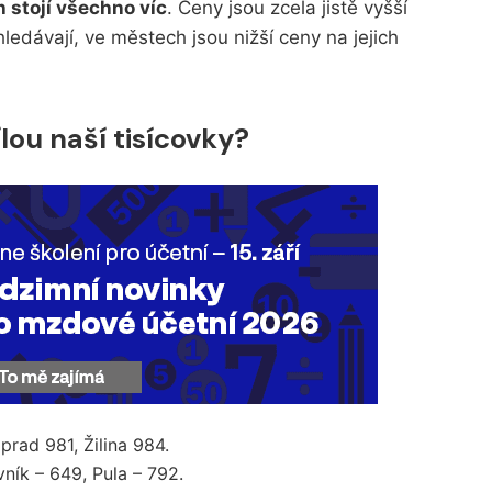
 stojí všechno víc
. Ceny jsou zcela jistě vyšší
hledávají, ve městech jsou nižší ceny na jejich
lou naší tisícovky?
oprad 981, Žilina 984.
vník – 649, Pula – 792.