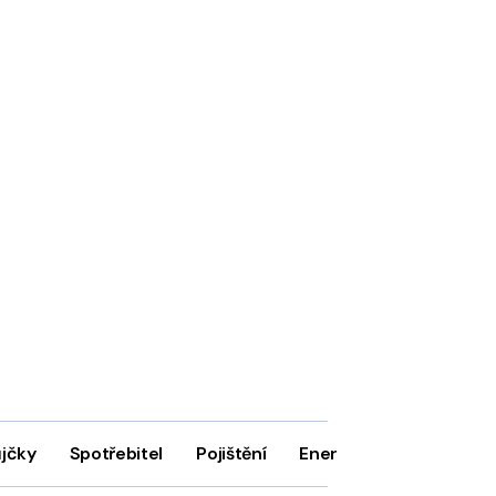
ůjčky
Spotřebitel
Pojištění
Energie
Firmy
In