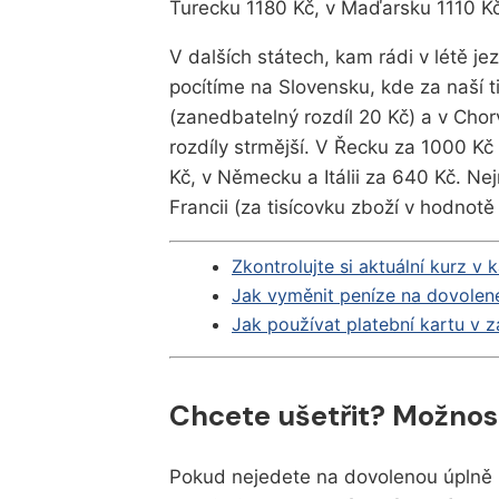
Turecku 1180 Kč, v Maďarsku 1110 K
V dalších státech, kam rádi v létě j
pocítíme na Slovensku, kde za naší 
(zanedbatelný rozdíl 20 Kč) a v Chor
rozdíly strmější. V Řecku za 1000 K
Kč, v Německu a Itálii za 640 Kč. Ne
Francii (za tisícovku zboží v hodnot
Zkontrolujte si aktuální kurz v 
Jak vyměnit peníze na dovolen
Jak používat platební kartu v z
Chcete ušetřit? Možnost
Pokud nejedete na dovolenou úplně p