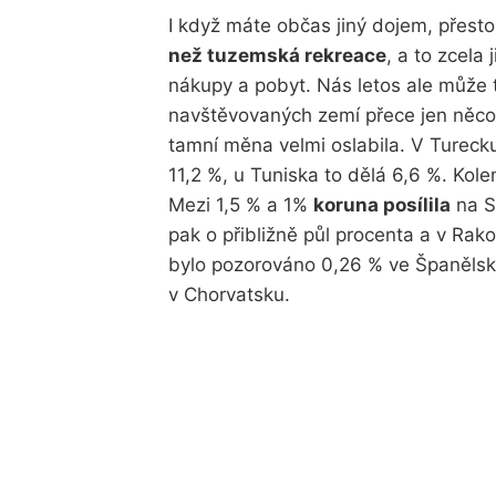
I když máte občas jiný dojem, přesto
než tuzemská rekreace
, a to zcela 
nákupy a pobyt. Nás letos ale může tě
navštěvovaných zemí přece jen něco 
tamní měna velmi oslabila. V Turecku
11,2 %, u Tuniska to dělá 6,6 %. Kol
Mezi 1,5 % a 1%
koruna posílila
na Sl
pak o přibližně půl procenta a v Ra
bylo pozorováno 0,26 % ve Španělsku
v Chorvatsku.