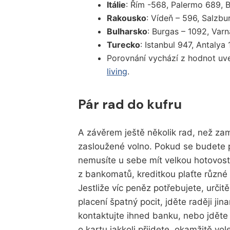
Itálie
: Řím -568, Palermo 689, B
Rakousko
: Vídeň – 596, Salzbu
Bulharsko
: Burgas – 1092, Varn
Turecko
: Istanbul 947, Antalya
Porovnání vychází z hodnot u
living
.
Pár rad do kufru
A závěrem ještě několik rad, než za
zasloužené volno. Pokud se budete 
nemusíte u sebe mít velkou hotovos
z bankomatů, kreditkou plaťte různé
Jestliže víc peněz potřebujete, urči
placení špatný pocit, jděte raději j
kontaktujte ihned banku, nebo jděte 
o kartu jakkoli přijdete, okamžitě vo