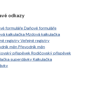
avé odkazy
Daňové formuláře
Mzdová kalkulačka
Veřejné registry
Převodník měn
Rodičovský příspěvek
Kalkulačka
ávky