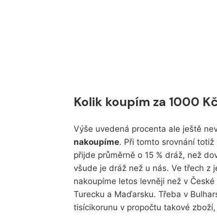
Kolik koupím za 1000 K
Výše uvedená procenta ale ještě nev
nakoupíme
. Při tomto srovnání toti
přijde průměrně o 15 % dráž, než do
všude je dráž než u nás. Ve třech z j
nakoupíme letos levněji než v České 
Turecku a Maďarsku. Třeba v Bulhars
tisícikorunu v propočtu takové zboží