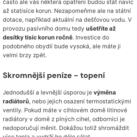
často ale vás některá opatření budou stát navíc
až statisíce korun. Nezapomeňme ale na státní
dotace, například aktuální na dešťovou vodu. V
provozu pasívního domu tedy
ušetříte až
desítky tisíc korun ročně
. Investice do
podobného obydlí bude vysoká, ale máte ji
velmi brzy zpět.
Skromnější peníze - topení
Jednodušší a levnější úsporou je
výměna
radiátorů
, nebo jejich osazení termostatickými
ventily. Pokud máte v cihlovém domě litinové
radiátory v domě z plných cihel, odborníci je
nedoporučují měnit. Dokážou totiž shromáždit
více tepla a vydrží ho déle sálat.