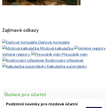
Zajímavé odkazy
Daňové formuláře
Mzdová kalkulačka
Veřejné registry
Převodník měn
Rodičovský příspěvek
Kalkulačka superdávky
Školení pro účetní
Podzimní novinky pro mzdové účetní