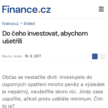
Finance.cz
»
Bydlení
Do čeho investovat, abychom
ušetřili
Martin Ježek
18. 9. 2017
S
S
S
d
d
d
í
í
í
l
l
e
e
l
Občas se nestačíte divit: investujete do
j
j
t
e
t
úsporných opatření mnoho peněz a výsledek
e
e
t
n
n
je nepatrný, neušetříte skoro nic. Jindy zase
a
a
F
s
uspoříte, ačkoli proto uděláte minimum. Čím
a
í
c
t
to je?
e
i