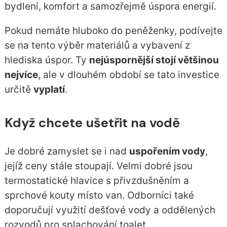
bydlení, komfort a samozřejmě úspora energií.
Pokud nemáte hluboko do peněženky, podívejte
se na tento výběr materiálů a vybavení z
hlediska úspor. Ty
nejúspornější stojí většinou
nejvíce
, ale v dlouhém období se tato investice
určitě
vyplatí
.
Když chcete ušetřit na vodě
Je dobré zamyslet se i nad
uspořením vody
,
jejíž ceny stále stoupají. Velmi dobré jsou
termostatické hlavice s přivzdušněním a
sprchové kouty místo van. Odborníci také
doporučují využití dešťové vody a oddělených
rozvodů pro splachování toalet.