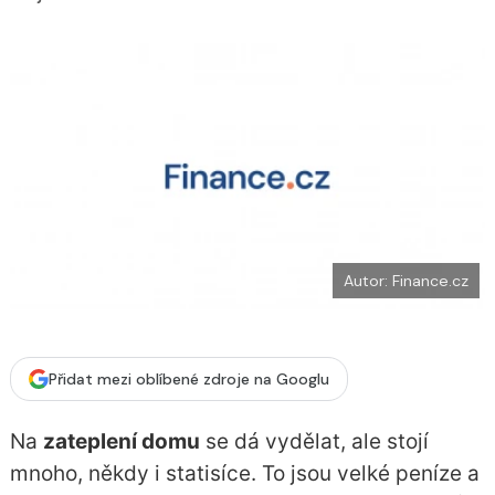
b
X
o
o
k
u
Autor: Finance.cz
Přidat mezi oblíbené zdroje na Googlu
Na
zateplení domu
se dá vydělat, ale stojí
mnoho, někdy i statisíce. To jsou velké peníze a