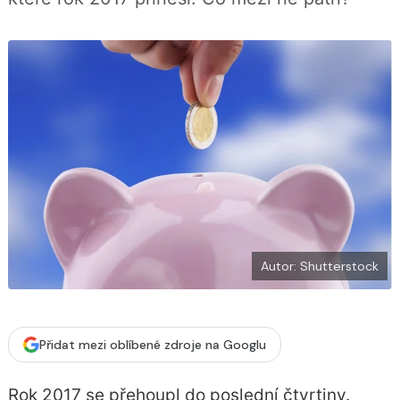
í
c
t
e
i
b
X
o
o
k
u
Autor: Shutterstock
Přidat mezi oblíbené zdroje na Googlu
Rok 2017 se přehoupl do poslední čtvrtiny.