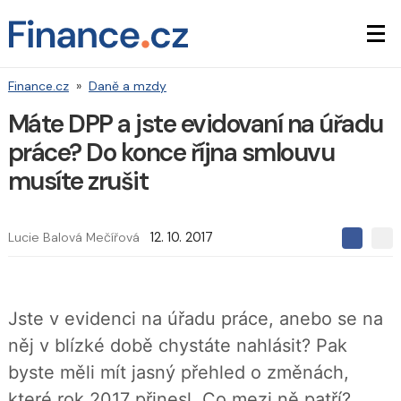
Finance.cz
»
Daně a mzdy
Máte DPP a jste evidovaní na úřadu
práce? Do konce října smlouvu
musíte zrušit
Lucie Balová Mečířová
12. 10. 2017
S
S
S
d
d
d
í
í
í
l
l
e
e
l
Jste v evidenci na úřadu práce, anebo se na
j
j
t
e
t
něj v blízké době chystáte nahlásit? Pak
e
e
t
n
n
byste měli mít jasný přehled o změnách,
a
a
F
s
které rok 2017 přinesl. Co mezi ně patří?
a