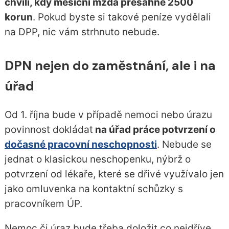
chvíli, kdy měsíční mzda přesáhne 2500
korun
. Pokud byste si takové peníze vydělali
na DPP, nic vám strhnuto nebude.
DPN nejen do zaměstnání, ale i na
úřad
Od 1. října bude v případě nemoci nebo úrazu
povinnost dokládat
na úřad práce potvrzení o
dočasné pracovní neschopnosti
. Nebude se
jednat o klasickou neschopenku, nýbrž o
potvrzení od lékaře, které se dřivé využívalo jen
jako omluvenka na kontaktní schůzky s
pracovníkem ÚP.
Nemoc či úraz bude třeba doložit co nejdříve,