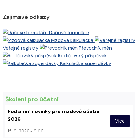
Zajímavé odkazy
Daňové formuláře
Mzdová kalkulačka
Veřejné registry
Převodník měn
Rodičovský příspěvek
Kalkulačka superdávky
Školení pro účetní
Podzimní novinky pro mzdové účetní
2026
Více
15. 9. 2026
9:00