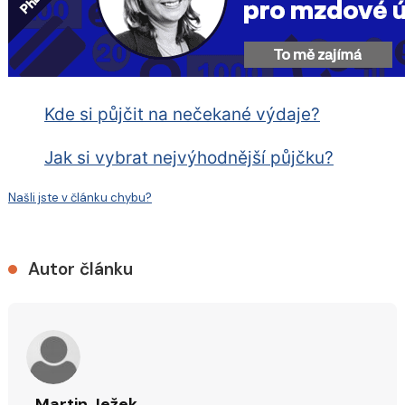
Kde si půjčit na nečekané výdaje?
Jak si vybrat nejvýhodnější půjčku?
Našli jste v článku chybu?
Autor článku
Martin Ježek