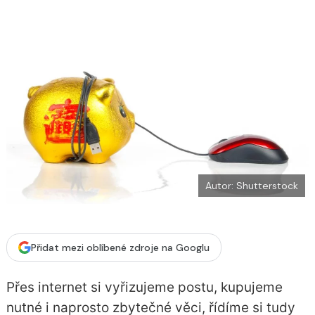
o
k
u
Autor: Shutterstock
Přidat mezi oblíbené zdroje na Googlu
Přes internet si vyřizujeme postu, kupujeme
nutné i naprosto zbytečné věci, řídíme si tudy