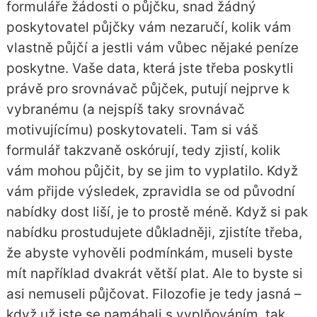
formuláře žádosti o půjčku, snad žádný
poskytovatel půjčky vám nezaručí, kolik vám
vlastně půjčí a jestli vám vůbec nějaké peníze
poskytne. Vaše data, která jste třeba poskytli
právě pro srovnávač půjček, putují nejprve k
vybranému (a nejspíš taky srovnávač
motivujícímu) poskytovateli. Tam si váš
formulář takzvaně oskórují, tedy zjistí, kolik
vám mohou půjčit, by se jim to vyplatilo. Když
vám přijde výsledek, zpravidla se od původní
nabídky dost liší, je to prostě méně. Když si pak
nabídku prostudujete důkladněji, zjistíte třeba,
že abyste vyhověli podmínkám, museli byste
mít například dvakrát větší plat. Ale to byste si
asi nemuseli půjčovat. Filozofie je tedy jasná –
když už jste se namáhali s vyplňováním, tak