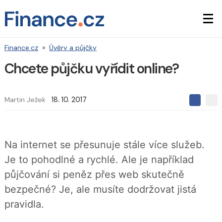
Finance.cz
»
Úvěry a půjčky
Chcete půjčku vyřídit online?
Martin Ježek
18. 10. 2017
S
S
S
d
d
d
í
í
í
l
l
e
e
l
Na internet se přesunuje stále více služeb.
j
j
t
e
t
Je to pohodlné a rychlé. Ale je například
e
e
t
n
n
půjčování si peněz přes web skutečně
a
a
F
s
bezpečné? Je, ale musíte dodržovat jistá
a
í
c
t
pravidla.
e
i
b
X
o