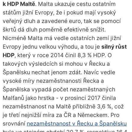
k HDP Maltě
. Malta ukazuje cestu ostatním
státům jižní Evropy, že i pokud mají vysoký
veřejný dluh a zavedené euro, tak se pomocí
škrtů dá dluh poměrně efektivně snížit.
Nicméně Malta má vedle ostatních zemí jižní
Evropy jednu velkou výhodu, a tou je
silný růst
HDP
, který v roce 2014 činil 8,3 % HDP. O
takových výsledcích si mohou v Řecku a
Španělsku nechat jenom zdát. Navíc vedle
vysoké míry nezaměstnanosti Řecka a
Španělska vypadá počet nezaměstnaných
Malťanů jako hrstka - v prosinci 2017 činila
nezaměstnanost na Maltě přibližně 3,6 %, což
je třetí nejnižší míra za ČR a Německem. Pro
srovnání
nezaměstnanost v Řecku a Španělsku