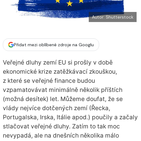
Autor: Shutterstock
Přidat mezi oblíbené zdroje na Googlu
Veřejné dluhy zemí EU si prošly v době
ekonomické krize zatěžkávací zkouškou,
z které se veřejné finance budou
vzpamatovávat minimálně několik příštích
(možná desítek) let. Můžeme doufat, že se
vlády nejvíce dotčených zemí (Řecka,
Portugalska, Irska, Itálie apod.) poučily a začaly
stlačovat veřejné dluhy. Zatím to tak moc
nevypadá, ale na dnešních několika málo