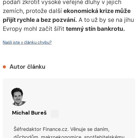
podaří zkrotit vysoké veřejné dluhy v jejich
zemích, protože další
ekonomická krize může
přijít rychle a bez pozvání.
A to už by se na jihu
Evropy mohl začít šířit
temný stín bankrotu.
Našli jste v článku chybu?
Autor článku
Michal Bureš
Sdílejte
na
Šéfredaktor Finance.cz. Věnuje se daním,
síti
X
důchodům,
makroekonomice, spotřebitelskému