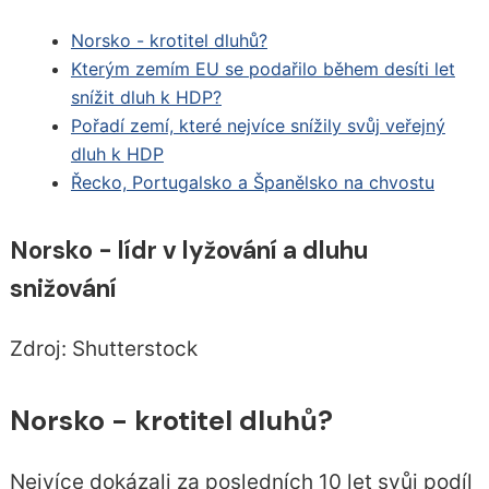
Norsko - krotitel dluhů?
Kterým zemím EU se podařilo během desíti let
snížit dluh k HDP?
Pořadí zemí, které nejvíce snížily svůj veřejný
dluh k HDP
Řecko, Portugalsko a Španělsko na chvostu
Norsko - lídr v lyžování a dluhu
snižování
Zdroj: Shutterstock
Norsko - krotitel dluhů?
Nejvíce dokázali za posledních 10 let svůj podíl