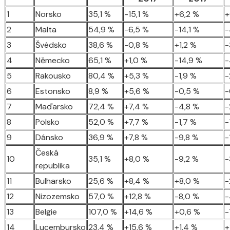
1
Norsko
35,1 %
-15,1 %
+6,2 %
+
2
Malta
54,9 %
-6,5 %
-14,1 %
-
3
Švédsko
38,6 %
-0,8 %
+1,2 %
-
4
Německo
65,1 %
+1,0 %
-14,9 %
-
5
Rakousko
80,4 %
+5,3 %
-1,9 %
-
6
Estonsko
8,9 %
+5,6 %
-0,5 %
-
7
Maďarsko
72,4 %
+7,4 %
-4,8 %
-
8
Polsko
52,0 %
+7,7 %
-1,7 %
-
9
Dánsko
36,9 %
+7,8 %
-9,8 %
-
Česká
10
35,1 %
+8,0 %
-9,2 %
-
republika
11
Bulharsko
25,6 %
+8,4 %
+8,0 %
-
12
Nizozemsko
57,0 %
+12,8 %
-8,0 %
-
13
Belgie
107,0 %
+14,6 %
+0,6 %
-
14
Lucembursko
23,4 %
+15,6 %
+1,4 %
+