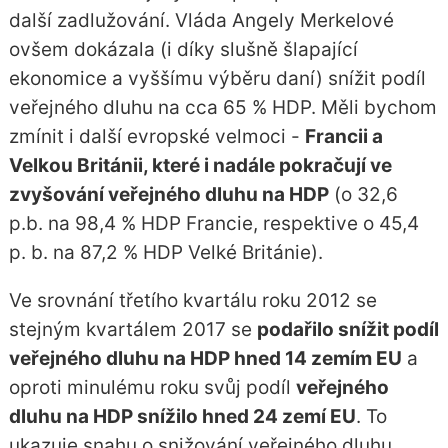
další zadlužování. Vláda Angely Merkelové
ovšem dokázala (i díky slušně šlapající
ekonomice a vyššímu výběru daní) snížit podíl
veřejného dluhu na cca 65 % HDP. Měli bychom
zmínit i další evropské velmoci -
Francii a
Velkou Británii, které i nadále pokračují ve
zvyšování veřejného dluhu na HDP
(o 32,6
p.b. na 98,4 % HDP Francie, respektive o 45,4
p. b. na 87,2 % HDP Velké Británie).
Ve srovnání třetího kvartálu roku 2012 se
stejným kvartálem 2017 se
podařilo snížit podíl
veřejného dluhu na HDP hned 14 zemím EU
a
oproti minulému roku svůj podíl
veřejného
dluhu na HDP snížilo hned 24 zemí EU
. To
ukazuje snahu o snižování veřejného dluhu,