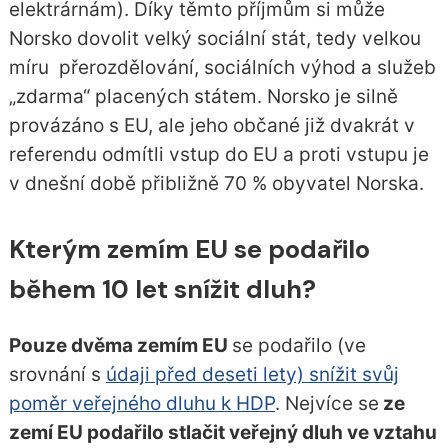
elektrárnám). Díky těmto příjmům si může
Norsko dovolit velký sociální stát, tedy velkou
míru přerozdělování, sociálních výhod a služeb
„zdarma“ placených státem. Norsko je silně
provázáno s EU, ale jeho občané již dvakrát v
referendu odmítli vstup do EU a proti vstupu je
v dnešní době přibližně 70 % obyvatel Norska.
Kterým zemím EU se podařilo
během 10 let snížit dluh?
Pouze dvěma zemím EU
se podařilo (ve
srovnání s
údaji před deseti lety) snížit svůj
poměr veřejného dluhu k HDP
. Nejvíce se
ze
zemí EU podařilo stlačit veřejný dluh ve vztahu