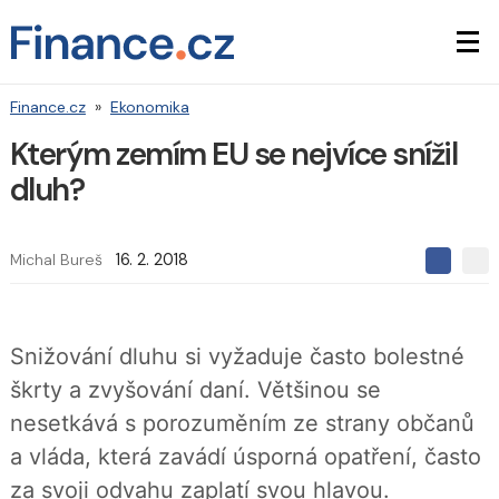
Finance.cz
»
Ekonomika
Kterým zemím EU se nejvíce snížil
dluh?
Michal Bureš
16. 2. 2018
S
S
S
d
d
d
í
í
í
l
l
e
e
l
Snižování dluhu si vyžaduje často bolestné
j
j
t
e
t
škrty a zvyšování daní. Většinou se
e
e
t
n
n
nesetkává s porozuměním ze strany občanů
a
a
F
s
a vláda, která zavádí úsporná opatření, často
a
í
c
t
za svoji odvahu zaplatí svou hlavou.
e
i