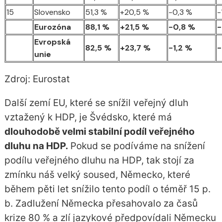
15
Slovensko
51,3 %
+20,5 %
-0,3 %
-
Eurozóna
88,1 %
+21,5 %
-0,8 %
-
Evropská
82,5 %
+23,7 %
-1,2 %
-
unie
Zdroj: Eurostat
Další zemí EU, které se snížil veřejný dluh
vztažený k HDP, je Švédsko, které má
dlouhodobě velmi stabilní podíl veřejného
dluhu na HDP.
Pokud se podíváme na snížení
podílu veřejného dluhu na HDP, tak stojí za
zmínku náš velký soused, Německo, které
během pěti let snížilo tento podíl o téměř 15 p.
b. Zadlužení Německa přesahovalo za časů
krize 80 % a zlí jazykové předpovídali Německu