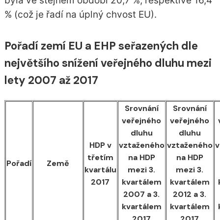
byla ve stejném období 20,7 %, respektive 16,4
% (což je řadí na úplný chvost EU).
Pořadí zemí EU a EHP seřazených dle
největšího snížení veřejného dluhu mezi
lety 2007 až 2017
Srovnání
Srovnání
veřejného
veřejného
dluhu
dluhu
HDP v
vztaženého
vztaženého
v
třetím
na HDP
na HDP
Pořadí
Země
kvartálu
mezi 3.
mezi 3.
2017
kvartálem
kvartálem
2007 a 3.
2012 a 3.
kvartálem
kvartálem
2017
2017