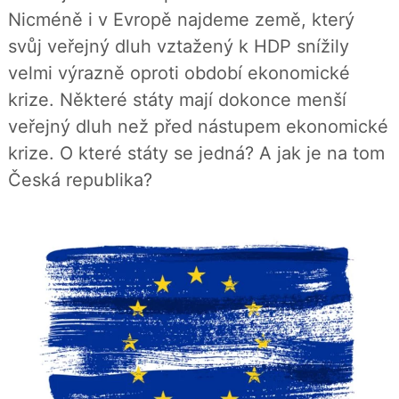
b
X
Nicméně i v Evropě najdeme země, který
o
o
svůj veřejný dluh vztažený k HDP snížily
k
u
velmi výrazně oproti období ekonomické
krize. Některé státy mají dokonce menší
veřejný dluh než před nástupem ekonomické
krize. O které státy se jedná? A jak je na tom
Česká republika?