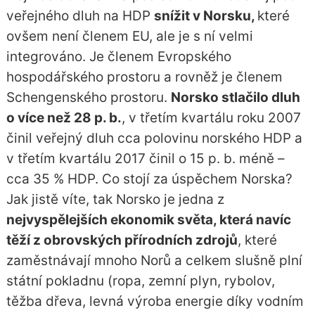
veřejného dluh na HDP
snížit v Norsku,
které
ovšem není členem EU, ale je s ní velmi
integrováno. Je členem Evropského
hospodářského prostoru a rovněž je členem
Schengenského prostoru.
Norsko stlačilo dluh
o více než 28 p. b.
, v třetím kvartálu roku 2007
činil veřejný dluh cca polovinu norského HDP a
v třetím kvartálu 2017 činil o 15 p. b. méně –
cca 35 % HDP. Co stojí za úspěchem Norska?
Jak jistě víte, tak Norsko je jedna z
nejvyspělejších ekonomik světa, která navíc
těží z obrovských přírodních zdrojů
, které
zaměstnávají mnoho Norů a celkem slušně plní
státní pokladnu (ropa, zemní plyn, rybolov,
těžba dřeva, levná výroba energie díky vodním