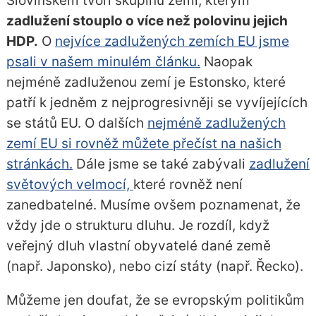
Slovinskem tvoří skupinu zemí, kterým
zadlužení stouplo o více než polovinu jejich
HDP.
O
nejvíce zadlužených zemích EU jsme
psali v našem minulém článku.
Naopak
nejméně zadluženou zemí je Estonsko, které
patří k jedněm z nejprogresivněji se vyvíjejících
se států EU. O dalších
nejméně zadlužených
zemí EU si rovněž můžete přečíst na našich
stránkách.
Dále jsme se také zabývali
zadlužení
světových velmocí,
které rovněž není
zanedbatelné. Musíme ovšem poznamenat, že
vždy jde o strukturu dluhu. Je rozdíl, když
veřejný dluh vlastní obyvatelé dané země
(např. Japonsko), nebo cizí státy (např. Řecko).
Můžeme jen doufat, že se evropským politikům