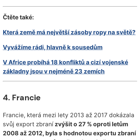
Čtěte také:
Která země má největší zásoby ropy na světě?
Vyvážíme rádi, hlavně k sousedům
V Africe probíhá 18 konfliktů a cizí vojenské
základny jsou v nejméně 23 zemích
4. Francie
Francie, která mezi lety 2013 až 2017 dokázala
svůj export zbraní
zvýšit o 27 % oproti letům
2008 až 2012, byla s hodnotou exportu zbraní