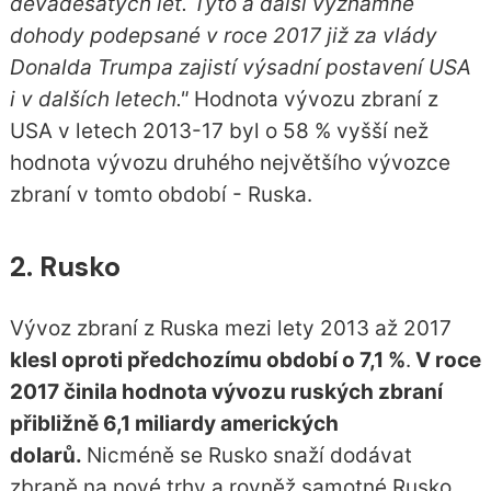
devadesátých let. Tyto a další významné
dohody podepsané v roce 2017 již za vlády
Donalda Trumpa zajistí výsadní postavení USA
i v dalších letech."
Hodnota vývozu zbraní z
USA v letech 2013-17 byl o 58 % vyšší než
hodnota vývozu druhého největšího vývozce
zbraní v tomto období - Ruska.
2. Rusko
Vývoz zbraní z Ruska mezi lety 2013 až 2017
klesl oproti předchozímu období o 7,1 %
.
V roce
2017 činila hodnota vývozu ruských zbraní
přibližně 6,1 miliardy amerických
dolarů.
Nicméně se Rusko snaží dodávat
zbraně na nové trhy a rovněž samotné Rusko