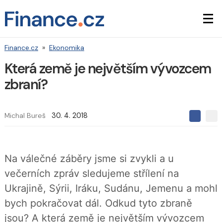
Finance.cz
»
Ekonomika
Která země je největším vývozcem
zbraní?
Michal Bureš
30. 4. 2018
S
S
S
d
d
d
í
í
í
l
l
e
e
l
Na válečné záběry jsme si zvykli a u
j
j
t
e
t
večerních zpráv sledujeme střílení na
e
e
t
n
n
Ukrajině, Sýrii, Iráku, Sudánu, Jemenu a mohl
a
a
F
s
bych pokračovat dál. Odkud tyto zbraně
a
í
c
t
jsou? A která země je největším vývozcem
e
i