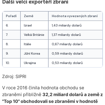
Další velcí exportéři zbraní
Pořadí
Země
Hodnota vyvezených zbraní
6.
Izrael
1,43 miliardy dolarů
7.
Velká Británie
1,37 miliardy dolarů
8.
Itálie
0,67 miliardy dolarů
9.
Jižní Korea
0,59 miliardy dolarů
10.
Ukrajina
0,53 miliardy dolarů
Zdroj: SIPRI
V roce 2016 činila hodnota obchodu se
zbraněmi přibližně
32,2 miliard dolarů a země z
"Top 10" obchodovali se zbraněmi v hodnotě