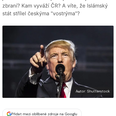
b
X
zbraní? Kam vyváží ČR? A víte, že Islámský
o
o
stát střílel českýma "vostrýma"?
k
u
Autor: Shutterstock
Přidat mezi oblíbené zdroje na Googlu