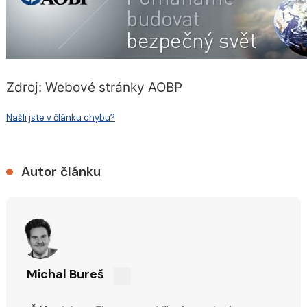
Zdroj: Webové stránky AOBP
Našli jste v článku chybu?
Autor článku
Michal Bureš
Sdílejte
na