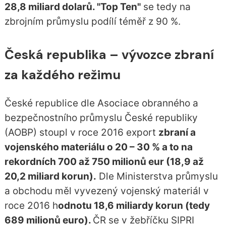
28,8 miliard dolarů. "Top Ten"
se tedy na
zbrojním průmyslu podílí téměř z 90 %.
Česká republika – vývozce zbraní
za každého režimu
České republice dle Asociace obranného a
bezpečnostního průmyslu České republiky
(AOBP) stoupl v roce 2016 export
zbraní a
vojenského materiálu o 20 – 30 % a to na
rekordních 700 až 750 milionů eur (18,9 až
20,2 miliard korun).
Dle Ministerstva průmyslu
a obchodu měl vyvezený vojenský materiál v
roce 2016 h
odnotu 18,6 miliardy korun (tedy
689 milionů euro).
ČR se v žebříčku SIPRI