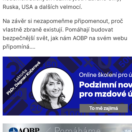
Ruska, USA a dalších velmocí.
Na závěr si nezapomeňme připomenout, proč
vlastně zbraně existují. Pomáhají budovat
bezpečnější svět, jak nám AOBP na svém webu
připomíná....