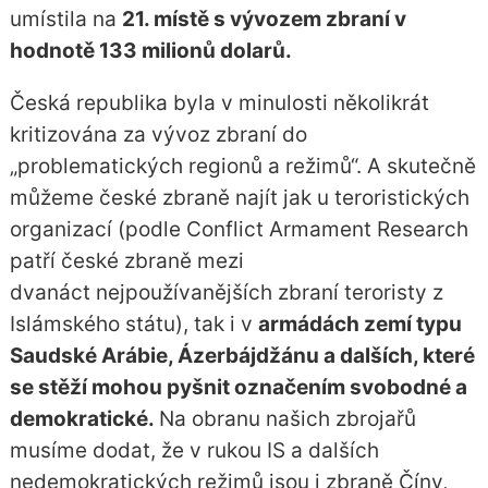
umístila na
21. místě s vývozem zbraní v
hodnotě 133 milionů dolarů.
Česká republika byla v minulosti několikrát
kritizována za vývoz zbraní do
„problematických regionů a režimů“. A skutečně
můžeme české zbraně najít jak u teroristických
organizací (podle Conflict Armament Research
patří české zbraně mezi
dvanáct nejpoužívanějších zbraní teroristy z
Islámského státu), tak i v
armádách zemí typu
Saudské Arábie, Ázerbájdžánu a dalších, které
se stěží mohou pyšnit označením svobodné a
demokratické.
Na obranu našich zbrojařů
musíme dodat, že v rukou IS a dalších
nedemokratických režimů jsou i zbraně Číny,