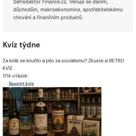
Šéfredaktor Finance.cz. Věnuje se daním,
síti
X
důchodům,
makroekonomice, spotřebitelskému
chování a finančním produktů.
Kvíz týdne
Za kolik se kouřilo a pilo za socialismu? Zkuste si RETRO
KVÍZ
1/14 otázek
Spustit kvíz