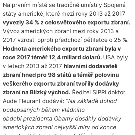
Na prvním místě se tradičně umístily Spojené
státy americké, které mezi roky 2013 až 2017
vyvezly 34 % z celosvětového exportu zbraní.
Vývoz amerických zbraní mezi roky 2013 a
2017 vzrostl oproti předchozí pětiletce o 25 %.
Hodnota amerického exportu zbraní byla v
roce 2017 téměř 12,4 miliard dolarů.
USA byly
v letech 2013 až 2017
hlavními dodavateli
zbraní hned pro 98 států a téměř polovinu
veškerého exportu zbraní tvořily dodávky
zbraní na Blízký východ.
Ředitel SIPRI doktor
Aude Fleurant dodává:
"Na základě dohod
podepsaných během vládního
období prezidenta Obamy dosáhly dodávky
amerických zbraní nejvyšší míry od konce