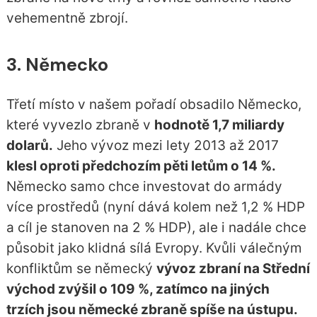
vehementně zbrojí.
3. Německo
Třetí místo v našem pořadí obsadilo Německo,
které vyvezlo zbraně v
hodnotě 1,7 miliardy
dolarů.
Jeho vývoz mezi lety 2013 až 2017
klesl oproti předchozím pěti letům o 14 %.
Německo samo chce investovat do armády
více prostředů (nyní dává kolem než 1,2 % HDP
a cíl je stanoven na 2 % HDP), ale i nadále chce
působit jako klidná sílá Evropy. Kvůli válečným
konfliktům se německý
vývoz zbraní na Střední
východ zvýšil o 109 %, zatímco na jiných
trzích jsou německé zbraně spíše na ústupu.