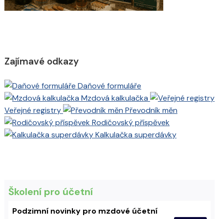
Zajímavé odkazy
Daňové formuláře
Mzdová kalkulačka
Veřejné registry
Převodník měn
Rodičovský příspěvek
Kalkulačka superdávky
Školení pro účetní
Podzimní novinky pro mzdové účetní