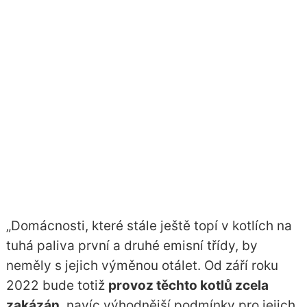
„Domácnosti, které stále ještě topí v kotlích na
tuhá paliva první a druhé emisní třídy, by
neměly s jejich výměnou otálet. Od září roku
2022 bude totiž
provoz těchto kotlů zcela
zakázán
, navíc výhodnější podmínky pro jejich