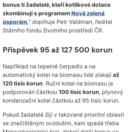
bonus ti žadatelé, kteří kotlíkové dotace
zkombinují s programem
Nová zelená
úsporám
,“ doplňuje Petr Valdman, ředitel
Státního fondu životního prostředí ČR.
Příspěvek 95 až 127 500 korun
Například na tepelné čerpadlo a na
automatický kotel na biomasu lidé získají
až
120 tisíc korun
. Ruční kotel na biomasu je
podporován částkou
100 tisíc korun
, plynový
kondenzační kotel částkou až 95 tisíc korun.
Pokud žadatelé žijí v takzvané prioritní oblasti
se znečištěným ovzduším, kam spadá třeba
Moravskoslezský kraj, získají další bonus ve