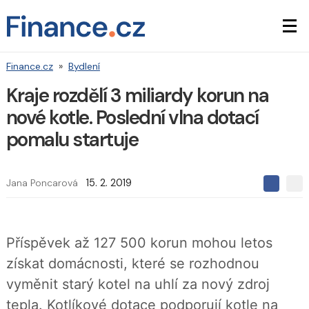
Finance.cz
»
Bydlení
Kraje rozdělí 3 miliardy korun na
nové kotle. Poslední vlna dotací
pomalu startuje
Jana Poncarová
15. 2. 2019
S
S
S
d
d
d
í
í
í
l
l
e
e
l
Příspěvek až 127 500 korun mohou letos
j
j
t
e
t
získat domácnosti, které se rozhodnou
e
e
t
n
n
vyměnit starý kotel na uhlí za nový zdroj
a
a
F
s
tepla. Kotlíkové dotace podporují kotle na
a