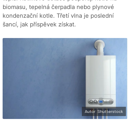
í
c
t
biomasu, tepelná čerpadla nebo plynové
e
i
b
X
kondenzační kotle. Třetí vlna je poslední
o
o
šancí, jak příspěvek získat.
k
u
Autor: Shutterstock