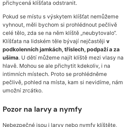
přichycená klíšťata odstranit.
Pokud se místu s výskytem klíšťat nemůžeme
vyhnout, měli bychom si prohlédnout pečlivě
celé tělo, zda se na něm klíště „neubytovalo“.
Klíšťata na lidském těle bývají nejčastěji
v
podkolenních jamkách, tříslech, podpaží a za
ušima
. U dětí můžeme najít klíště mezi vlasy na
hlavě. Mohou se ale přichytit kdekoliv, i na
intimních místech. Proto se prohlédněme
pečlivě, pohled na místa, kam si nevidíme, nám
umožní zrcátko.
Pozor na larvy a nymfy
Nebezpečné jsou i larvy nebo nymfy klíštěte,