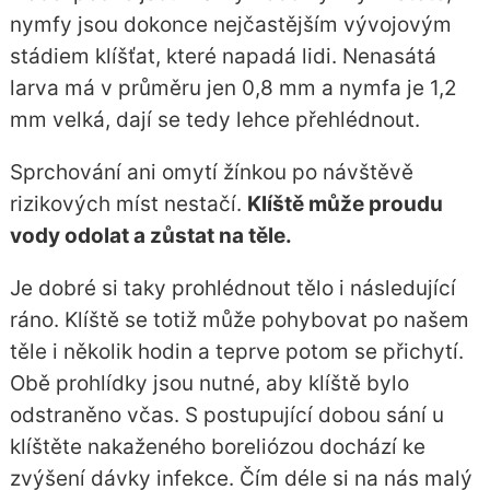
nymfy jsou dokonce nejčastějším vývojovým
stádiem klíšťat, které napadá lidi. Nenasátá
larva má v průměru jen 0,8 mm a nymfa je 1,2
mm velká, dají se tedy lehce přehlédnout.
Sprchování ani omytí žínkou po návštěvě
rizikových míst nestačí.
Klíště může proudu
vody odolat a zůstat na těle.
Je dobré si taky prohlédnout tělo i následující
ráno. Klíště se totiž může pohybovat po našem
těle i několik hodin a teprve potom se přichytí.
Obě prohlídky jsou nutné, aby klíště bylo
odstraněno včas. S postupující dobou sání u
klíštěte nakaženého boreliózou dochází ke
zvýšení dávky infekce. Čím déle si na nás malý