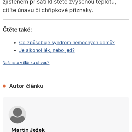
zjištěném přisátí klíštěte zvýšenou teplotu,
cítíte únavu či chřipkové příznaky.
Čtěte také:
Co způsobuje syndrom nemocných domů?
Je alkohol lék, nebo jed?
Našli jste v článku chybu?
Autor článku
Martin Ježek