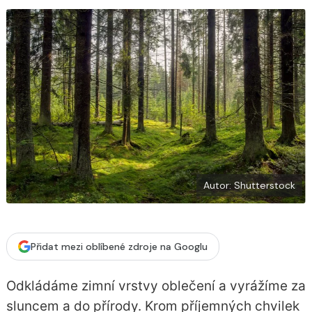
b
X
o
o
k
u
Autor: Shutterstock
Přidat mezi oblíbené zdroje na Googlu
Odkládáme zimní vrstvy oblečení a vyrážíme za
sluncem a do přírody. Krom příjemných chvilek