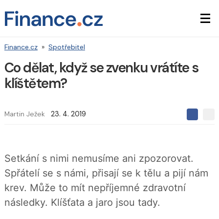
Finance.cz
»
Spotřebitel
Co dělat, když se zvenku vrátíte s
klíštětem?
Martin Ježek
23. 4. 2019
S
S
S
d
d
d
í
í
í
l
l
e
e
l
Setkání s nimi nemusíme ani zpozorovat.
j
j
t
e
t
Spřátelí se s námi, přisají se k tělu a pijí nám
e
e
t
n
n
krev. Může to mít nepříjemné zdravotní
a
a
F
s
následky. Klíšťata a jaro jsou tady.
a
í
c
t
e
i