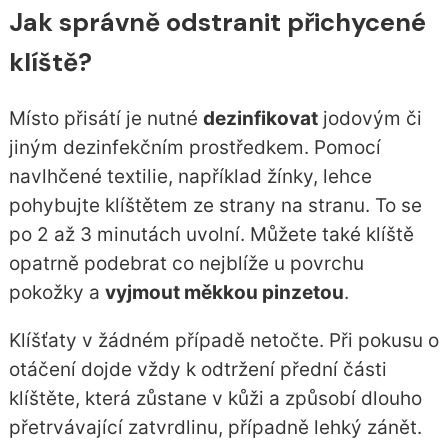
Jak správně odstranit přichycené
klíště?
Místo přisátí je nutné
dezinfikovat
jodovým či
jiným dezinfekčním prostředkem. Pomocí
navlhčené textilie, například žínky, lehce
pohybujte klíštětem ze strany na stranu. To se
po 2 až 3 minutách uvolní. Můžete také klíště
opatrně podebrat co nejblíže u povrchu
pokožky a
vyjmout měkkou pinzetou
.
Klíšťaty v žádném případě netočte. Při pokusu o
otáčení dojde vždy k odtržení přední části
klíštěte, která zůstane v kůži a způsobí dlouho
přetrvávající zatvrdlinu, případně lehký zánět.