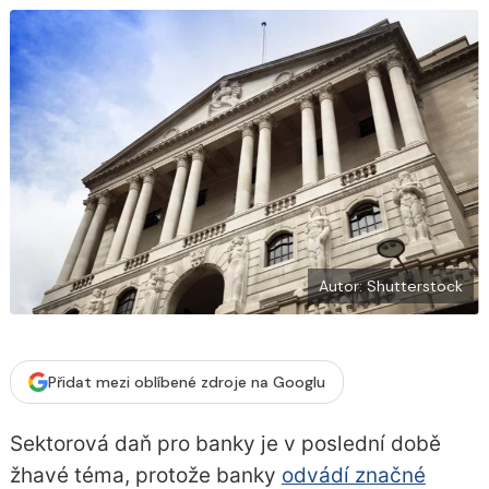
b
X
o
o
k
u
Autor: Shutterstock
Přidat mezi oblíbené zdroje na Googlu
Sektorová daň pro banky je v poslední době
žhavé téma, protože banky
odvádí značné