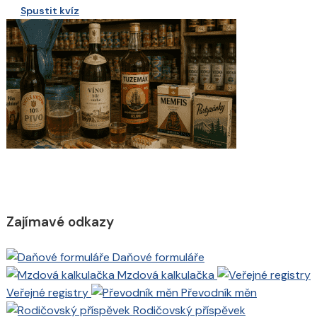
Spustit kvíz
Zajímavé odkazy
Daňové formuláře
Mzdová kalkulačka
Veřejné registry
Převodník měn
Rodičovský příspěvek