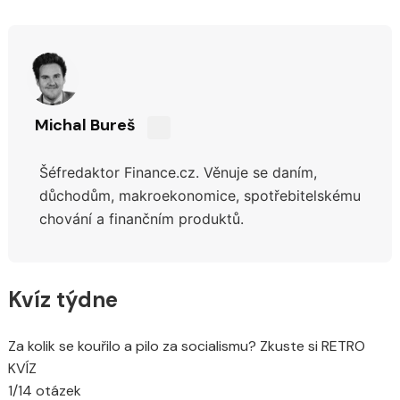
Michal Bureš
Sdílejte
na
Šéfredaktor Finance.cz. Věnuje se daním,
síti
X
důchodům,
makroekonomice, spotřebitelskému
chování a finančním produktů.
Kvíz týdne
Za kolik se kouřilo a pilo za socialismu? Zkuste si RETRO
KVÍZ
1/14 otázek