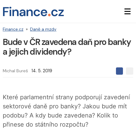
Finance.cz
»
Daně a mzdy
Bude v ČR zavedena daň pro banky
a jejich dividendy?
Michal Bureš
14. 5. 2019
S
S
S
d
d
d
í
í
í
l
l
e
e
l
Které parlamentní strany podporují zavedení
j
j
t
e
t
sektorové daně pro banky? Jakou bude mít
e
e
t
n
n
podobu? A kdy bude zavedena? Kolik to
a
a
F
s
přinese do státního rozpočtu?
a
í
c
t
e
i