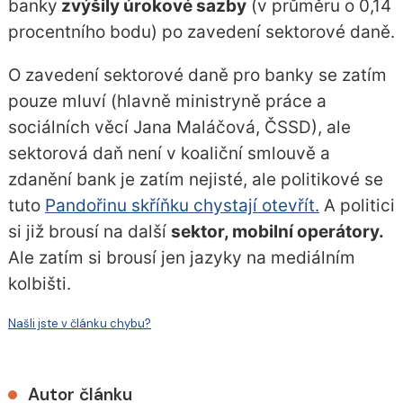
banky
zvýšily úrokové sazby
(v průměru o 0,14
procentního bodu) po zavedení sektorové daně.
O zavedení sektorové daně pro banky se zatím
pouze mluví (hlavně ministryně práce a
sociálních věcí Jana Maláčová, ČSSD), ale
sektorová daň není v koaliční smlouvě a
zdanění bank je zatím nejisté, ale politikové se
tuto
Pandořinu skříňku chystají otevřít.
A politici
si již brousí na další
sektor, mobilní operátory.
Ale zatím si brousí jen jazyky na mediálním
kolbišti.
Našli jste v článku chybu?
Autor článku