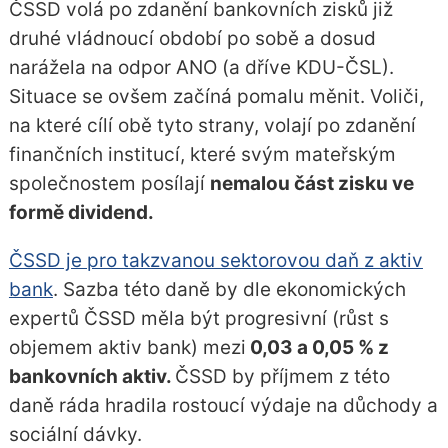
ČSSD volá po zdanění bankovních zisků již
druhé vládnoucí období po sobě a dosud
narážela na odpor ANO (a dříve KDU-ČSL).
Situace se ovšem začíná pomalu měnit. Voliči,
na které cílí obě tyto strany, volají po zdanění
finančních institucí, které svým mateřským
společnostem posílají
nemalou část zisku ve
formě dividend.
ČSSD je pro takzvanou sektorovou daň z aktiv
bank
. Sazba této daně by dle ekonomických
expertů ČSSD měla být progresivní (růst s
objemem aktiv bank) mezi
0,03 a 0,05 % z
bankovních aktiv.
ČSSD by příjmem z této
daně ráda hradila rostoucí výdaje na důchody a
sociální dávky.