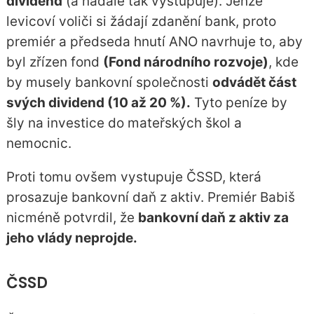
dividend
(a nadále tak vystupuje). Jenže
levicoví voliči si žádají zdanění bank, proto
premiér a předseda hnutí ANO navrhuje to, aby
byl zřízen fond
(Fond národního rozvoje)
, kde
by musely bankovní společnosti
odvádět část
svých dividend (10 až 20 %).
Tyto peníze by
šly na investice do mateřských škol a
nemocnic.
Proti tomu ovšem vystupuje ČSSD, která
prosazuje bankovní daň z aktiv. Premiér Babiš
nicméně potvrdil, že
bankovní daň z aktiv za
jeho vlády neprojde.
ČSSD