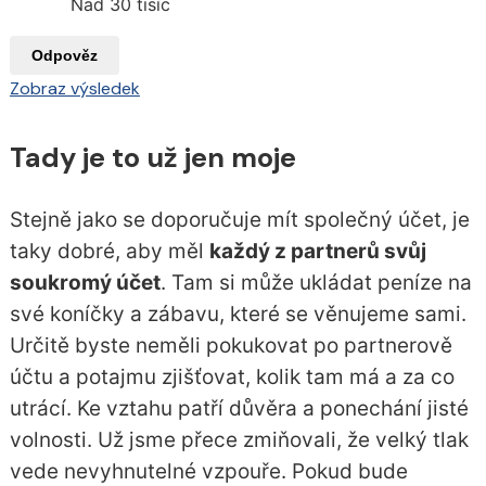
Nad 30 tisíc
Odpověz
Zobraz výsledek
Tady je to už jen moje
Stejně jako se doporučuje mít společný účet, je
taky dobré, aby měl
každý z partnerů svůj
soukromý účet
. Tam si může ukládat peníze na
své koníčky a zábavu, které se věnujeme sami.
Určitě byste neměli pokukovat po partnerově
účtu a potajmu zjišťovat, kolik tam má a za co
utrácí. Ke vztahu patří důvěra a ponechání jisté
volnosti. Už jsme přece zmiňovali, že velký tlak
vede nevyhnutelné vzpouře. Pokud bude