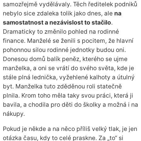
samozřejmě vydělávaly. Těch ředitelek podniků
nebylo sice zdaleka tolik jako dnes, ale
na
samostatnost a nezávislost to stačilo
.
Dramaticky to změnilo pohled na rodinné
finance. Manželé se ženili s pocitem, že hlavní
pohonnou silou rodinné jednotky budou oni.
Donesou domů balík peněz, kterého se ujme
manželka, a oni se vrátí do svého světa, kde je
stále plná lednička, vyžehlené kalhoty a útulný
byt. Manželka tuto zděděnou roli statečně
plnila. Krom toho měla taky svou práci, která ji
bavila, a chodila pro děti do školky a možná i na
nákupy.
Pokud je někde a na něco příliš velký tlak, je jen
otázka času, kdy to celé praskne. Za „to“ si