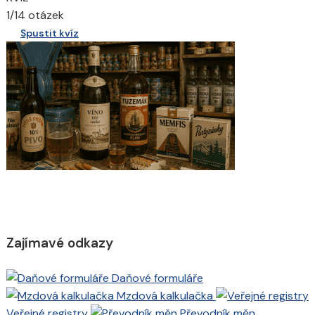
1/14 otázek
Spustit kvíz
Zajímavé odkazy
Daňové formuláře
Mzdová kalkulačka
Veřejné registry
Převodník měn