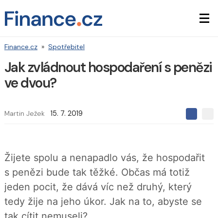
Finance.cz
»
Spotřebitel
Jak zvládnout hospodaření s penězi
ve dvou?
Martin Ježek
15. 7. 2019
S
S
S
d
d
d
í
í
í
l
l
e
e
l
Žijete spolu a nenapadlo vás, že hospodařit
j
j
t
e
t
s penězi bude tak těžké. Občas má totiž
e
e
t
n
n
jeden pocit, že dává víc než druhý, který
a
a
F
s
tedy žije na jeho úkor. Jak na to, abyste se
a
í
c
t
tak cítit nemuseli?
e
i