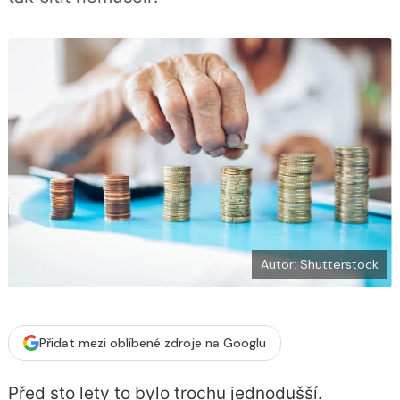
b
X
o
o
k
u
Autor: Shutterstock
Přidat mezi oblíbené zdroje na Googlu
Před sto lety to bylo trochu jednodušší.