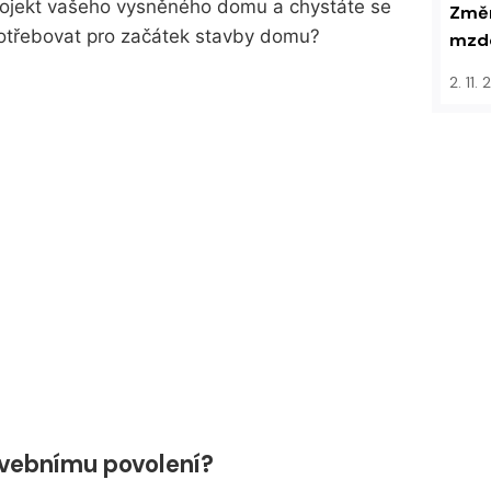
projekt vašeho vysněného domu a chystáte se
Změn
potřebovat pro začátek stavby domu?
mzdo
2. 11.
avebnímu povolení?