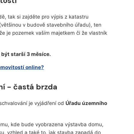
tostí
ě, tak si zajděte pro výpis z katastru
 (většinou v budově stavebního úřadu), ten
že je pozemek vaším majetkem či že vlastník
být starší 3 měsíce.
emovitostí online?
í - častá brzda
schvalování je vyjádření od
Úřadu územního
e domu, kde bude vyobrazena výstavba domu,
, vzhled a také to, jak stavba zapadá do