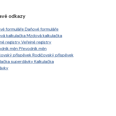
avé odkazy
Daňové formuláře
Mzdová kalkulačka
Veřejné registry
Převodník měn
Rodičovský příspěvek
Kalkulačka
ávky