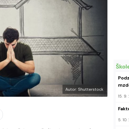
k
u
Škol
Podz
mzdo
Autor: Shutterstock
15. 9
Fakt
5. 10