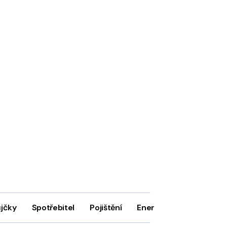
ůjčky
Spotřebitel
Pojištění
Energie
Firmy
In