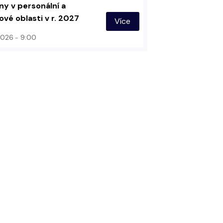
y v personální a
vé oblasti v r. 2027
Více
 2026
9:00