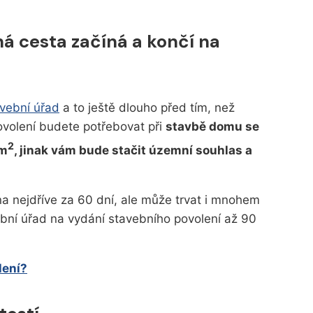
há cesta začíná a končí na
vební úřad
a to ještě dlouho před tím, než
volení budete potřebovat při
stavbě domu se
2
 m
, jinak vám bude stačit územní souhlas a
na nejdříve za 60 dní, ale může trvat i mnohem
ební úřad na vydání stavebního povolení až 90
lení?