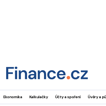
Ekonomika
Kalkulačky
Účty a spoření
Úvěry a p