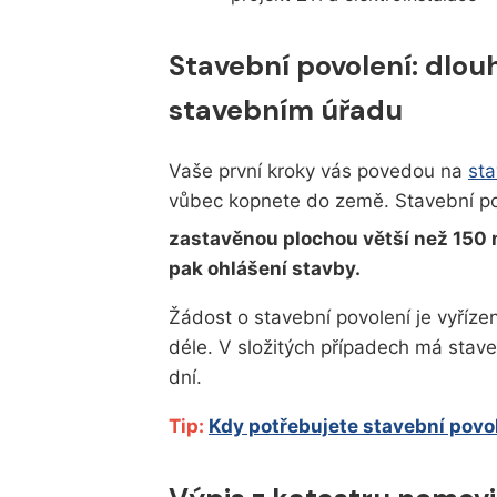
Stavební povolení: dlou
stavebním úřadu
Vaše první kroky vás povedou na
sta
vůbec kopnete do země. Stavební po
zastavěnou plochou větší než 150
pak ohlášení stavby.
Žádost o stavební povolení je vyříze
déle. V složitých případech má stav
dní.
Tip:
Kdy potřebujete stavební povo