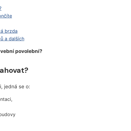
?
ončíte
tá brzda
ů a dalších
avební povolební?
sahovat?
i, jedná se o:
ntaci,
 budovy