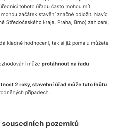
 úředníci tohoto úřadu často mohou mít
é mohou začátek stavění značně odložit. Navíc
vně Středočeského kraje, Praha, Brno) zahlcení,
dá kladné hodnocení, tak si již pomalu můžete
rozhodování může
protáhnout na řadu
tnost 2 roky, stavební úřad může tuto lhůtu
vodněných případech.
ků sousedních pozemků