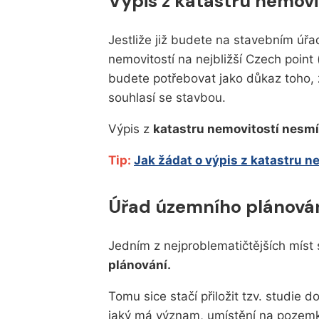
Výpis z katastru nemovi
Jestliže již budete na stavebním úřad
nemovitostí na nejbližší Czech point
budete potřebovat jako důkaz toho, 
souhlasí se stavbou.
Výpis z
katastru nemovitostí nesmí 
Tip:
Jak žádat o výpis z katastru n
Úřad územního plánován
Jedním z nejproblematičtějších míst 
plánování.
Tomu sice stačí přiložit tzv. studi
jaký má význam, umístění na pozemku