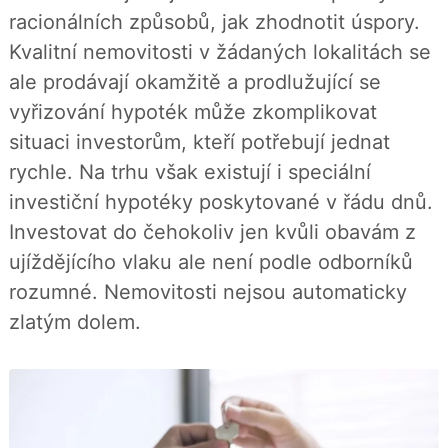
b
X
racionálních způsobů, jak zhodnotit úspory.
o
o
Kvalitní nemovitosti v žádaných lokalitách se
k
u
ale prodávají okamžitě a prodlužující se
vyřizování hypoték může zkomplikovat
situaci investorům, kteří potřebují jednat
rychle. Na trhu však existují i speciální
investiční hypotéky poskytované v řádu dnů.
Investovat do čehokoliv jen kvůli obavám z
ujíždějícího vlaku ale není podle odborníků
rozumné. Nemovitosti nejsou automaticky
zlatým dolem.