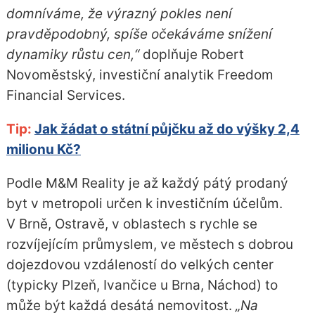
domníváme, že výrazný pokles není
pravděpodobný, spíše očekáváme snížení
dynamiky růstu cen,“
doplňuje Robert
Novoměstský, investiční analytik Freedom
Financial Services.
Tip:
Jak žádat o státní půjčku až do výšky 2,4
milionu Kč?
Podle M&M Reality je až každý pátý prodaný
byt v metropoli určen k investičním účelům.
V Brně, Ostravě, v oblastech s rychle se
rozvíjejícím průmyslem, ve městech s dobrou
dojezdovou vzdáleností do velkých center
(typicky Plzeň, Ivančice u Brna, Náchod) to
může být každá desátá nemovitost.
„Na