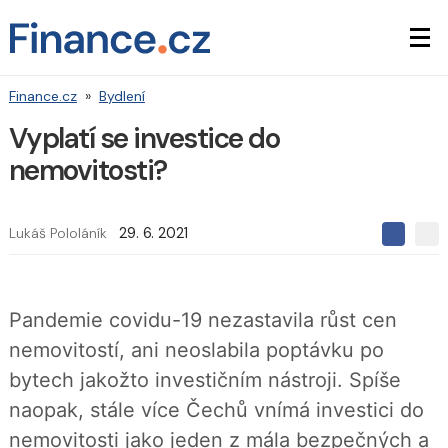
Finance.cz
»
Bydlení
Vyplatí se investice do
nemovitosti?
Lukáš Pololáník
29. 6. 2021
S
S
S
d
d
d
í
í
í
l
l
e
e
l
Pandemie covidu-19 nezastavila růst cen
j
j
t
e
t
nemovitostí, ani neoslabila poptávku po
e
e
t
n
n
bytech jakožto investičním nástroji. Spíše
a
a
F
s
naopak, stále více Čechů vnímá investici do
a
í
c
t
nemovitosti jako jeden z mála bezpečných a
e
i