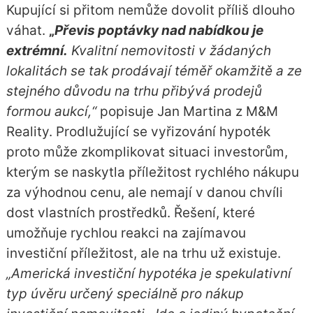
Kupující si přitom nemůže dovolit příliš dlouho
váhat.
„
Převis poptávky nad nabídkou je
extrémní.
Kvalitní nemovitosti v žádaných
lokalitách se tak prodávají téměř okamžitě a ze
stejného důvodu na trhu přibývá prodejů
formou aukcí,“
popisuje Jan Martina z M&M
Reality. Prodlužující se vyřizování hypoték
proto může zkomplikovat situaci investorům,
kterým se naskytla příležitost rychlého nákupu
za výhodnou cenu, ale nemají v danou chvíli
dost vlastních prostředků. Řešení, které
umožňuje rychlou reakci na zajímavou
investiční příležitost, ale na trhu už existuje.
„Americká investiční hypotéka je spekulativní
typ úvěru určený speciálně pro nákup