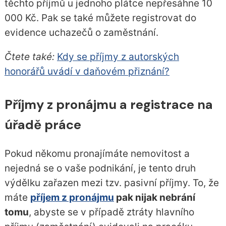
těchto příjmů u jednoho plátce nepřesáhne 10
000 Kč. Pak se také můžete registrovat do
evidence uchazečů o zaměstnání.
Čtete také:
Kdy se příjmy z autorských
honorářů uvádí v daňovém přiznání?
Příjmy z pronájmu a registrace na
úřadě práce
Pokud někomu pronajímáte nemovitost a
nejedná se o vaše podnikání, je tento druh
výdělku zařazen mezi tzv. pasivní příjmy. To, že
máte
příjem z pronájmu
pak nijak nebrání
tomu
, abyste se v případě ztráty hlavního