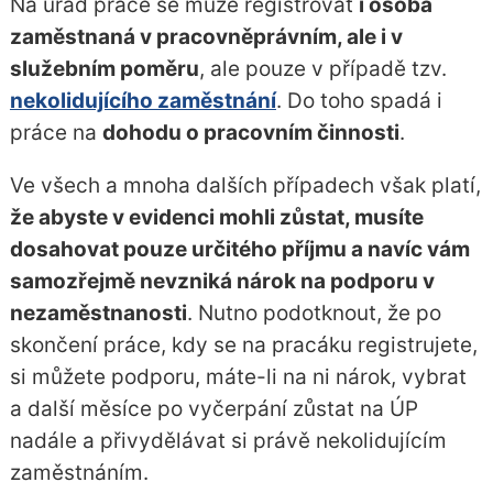
Na úřad práce se může registrovat
i osoba
zaměstnaná v pracovněprávním, ale i v
služebním poměru
, ale pouze v případě tzv.
nekolidujícího zaměstnání
. Do toho spadá i
práce na
dohodu o pracovním činnosti
.
Ve všech a mnoha dalších případech však platí,
že abyste v evidenci mohli zůstat, musíte
dosahovat pouze určitého příjmu a navíc vám
samozřejmě nevzniká nárok na podporu v
nezaměstnanosti
. Nutno podotknout, že po
skončení práce, kdy se na pracáku registrujete,
si můžete podporu, máte-li na ni nárok, vybrat
a další měsíce po vyčerpání zůstat na ÚP
nadále a přivydělávat si právě nekolidujícím
zaměstnáním.