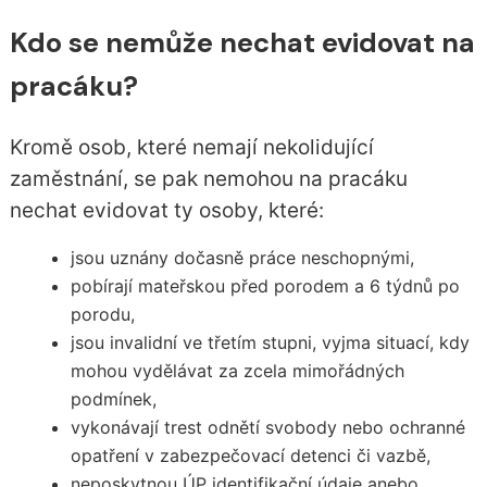
Kdo se nemůže nechat evidovat na
pracáku?
Kromě osob, které nemají nekolidující
zaměstnání, se pak nemohou na pracáku
nechat evidovat ty osoby, které:
jsou uznány dočasně práce neschopnými,
pobírají mateřskou před porodem a 6 týdnů po
porodu,
jsou invalidní ve třetím stupni, vyjma situací, kdy
mohou vydělávat za zcela mimořádných
podmínek,
vykonávají trest odnětí svobody nebo ochranné
opatření v zabezpečovací detenci či vazbě,
neposkytnou ÚP identifikační údaje anebo