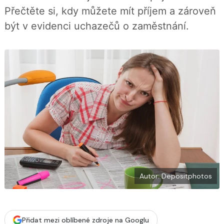
b
X
Přečtěte si, kdy můžete mít příjem a zároveň
o
o
být v evidenci uchazečů o zaměstnání.
k
u
Autor: Depositphotos
Přidat mezi oblíbené zdroje na Googlu