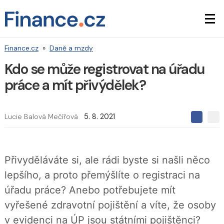
Finance.cz
»
Daně a mzdy
Kdo se může registrovat na úřadu
práce a mít přivýdělek?
Lucie Balová Mečířová
5. 8. 2021
S
S
S
d
d
d
í
í
í
l
l
e
e
l
Přivyděláváte si, ale rádi byste si našli něco
j
j
t
e
t
lepšího, a proto přemýšlíte o registraci na
e
e
t
n
n
úřadu práce? Anebo potřebujete mít
a
a
F
s
vyřešené zdravotní pojištění a víte, že osoby
a
í
c
t
v evidenci na ÚP jsou státními pojištěnci?
e
i