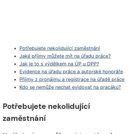
Potřebujete nekolidující zaměstnání
Jaké příjmy můžete mít na úřadu práce?
Jak je to s výdělkem na ÚP u DPP?
Evidence na úřadu práce a autorské honoráře
Příjmy z pronájmu a registrace na úřadě práce
Kdo se nemůže nechat evidovat na pracáku?
Potřebujete nekolidující
zaměstnání