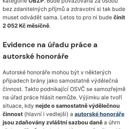
kategorie
OBZP
. Bude považována za osobu
bez zdanitelných příjmů a zdravotní si tak bude
muset odvádět sama. Letos to pro ni bude
činit
2 052 Kč měsíčně
.
Evidence na úřadu práce a
autorské honoráře
Autorské honoráře mohou být v některých
případech brány jako samostatně výdělečná
činnost. Takto podnikající OSVČ se samozřejmě
na úřad práce hlásit nemůže. Výjimku ale tvoří
situace, kdy
nejde o samostatně výdělečnou
činnost
(hlavní i vedlejší) a
autorské honoráře
jsou zdaňovány zvláštní sazbou daně
a úhrn