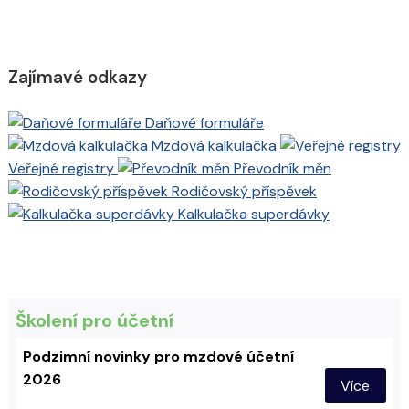
Zajímavé odkazy
Daňové formuláře
Mzdová kalkulačka
Veřejné registry
Převodník měn
Rodičovský příspěvek
Kalkulačka superdávky
Školení pro účetní
Podzimní novinky pro mzdové účetní
2026
Více