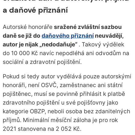
a daňové přiznání
Autorské honoráře
sražené zvláštní sazbou
daně se již do
daňového přiznání
neuvádějí,
autor je nijak „nedodaňuje“
. Takový výdělek
do 10 000 Kč navíc nepodléhá ani odvodům na
sociální a zdravotní pojištění.
Pokud si tedy autor vydělává pouze autorskými
honoráři, není OSVČ, zaměstnanec ani státní
pojištěnec, musí se povinně přihlásit k platbě
zdravotního pojištění u své pojišťovny jako
kategorie OBZP, neboli osoba bez zdanitelných
příjmů. Minimální měsíční záloha je pro rok
2021 stanovena na 2 052 Kč.