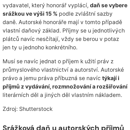
vydavatel, který honorář vyplácí,
daň se vybere
srážkou ve výši 15 %
podle zvláštní sazby
daně. Autorské honoráře mají v tomto případě
vlastní daňový základ. Příjmy se u jednotlivých
plátců navíc nesčítají, vždy se berou v potaz
jen ty u jednoho konkrétního.
Musí se navíc jednat o příjem k užití práv z
průmyslového vlastnictví a autorství. Autorské
právo a jemu práva příbuzná se navíc
týkají i
příjmů z vydávání, rozmnožování a rozšiřování
literárních děl a jiných děl vlastním nákladem.
Zdroj: Shutterstock
Srážková daň u autorských příjmů