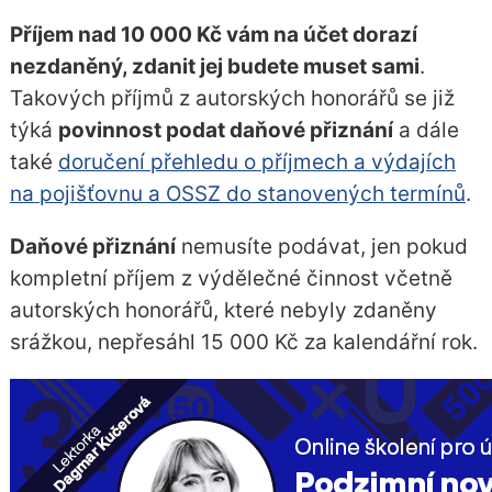
Příjem nad 10 000 Kč vám na účet dorazí
nezdaněný, zdanit jej budete muset sami
.
Takových příjmů z autorských honorářů se již
týká
povinnost podat daňové přiznání
a dále
také
doručení přehledu o příjmech a výdajích
na pojišťovnu a OSSZ do stanovených termínů
.
Daňové přiznání
nemusíte podávat, jen pokud
kompletní příjem z výdělečné činnost včetně
autorských honorářů, které nebyly zdaněny
srážkou, nepřesáhl 15 000 Kč za kalendářní rok.