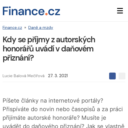
Finance.cz
»
Daně a mzdy
Kdy se příjmy z autorských
honorářů uvádí v daňovém
přiznání?
Lucie Balová Mečířová
27. 3. 2021
S
S
S
d
d
d
í
í
í
l
l
e
e
l
Píšete články na internetové portály?
j
j
t
e
t
Přispíváte do novin nebo časopisů a za práci
e
e
t
n
n
přijímáte autorské honoráře? Musíte je
a
a
F
s
uvádět do daňového přiznání? Jak se vlastně
a