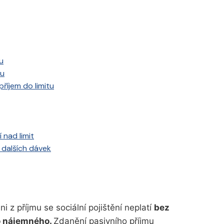
u
tu
příjem do limitu
 nad limit
 dalších dávek
i z příjmu se sociální pojištění neplatí
bez
o nájemného.
Zdanění pasivního příjmu