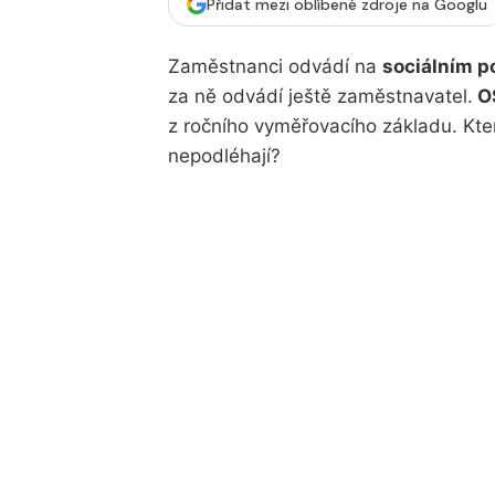
Přidat mezi oblíbené zdroje na Googlu
Zaměstnanci odvádí na
sociálním p
za ně odvádí ještě zaměstnavatel.
OS
z ročního vyměřovacího základu. Které
nepodléhají?