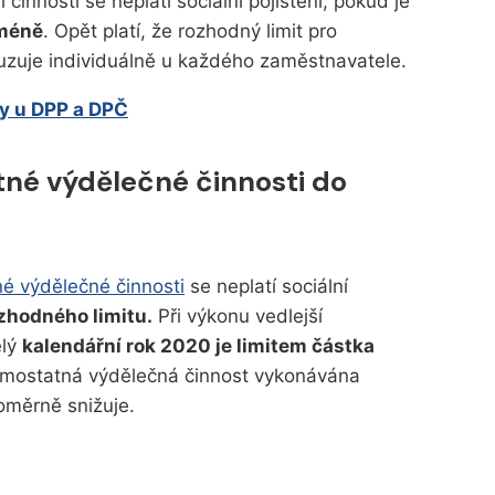
innosti se neplatí sociální pojištění, pokud je
 méně
. Opět platí, že rozhodný limit pro
suzuje individuálně u každého zaměstnavatele.
dy u DPP a DPČ
tné výdělečné činnosti do
né výdělečné činnosti
se neplatí sociální
zhodného limitu.
Při výkonu vedlejší
elý
kalendářní rok 2020 je limitem částka
samostatná výdělečná činnost vykonávána
oměrně snižuje.