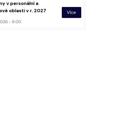
y v personální a
vé oblasti v r. 2027
Více
 2026
9:00