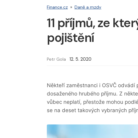
Finance.cz
»
Daně a mzdy
11 příjmů, ze kte
pojištění
Petr Gola
12. 5. 2020
Někteří zaměstnanci i OSVČ odvádí p
dosaženého hrubého příjmu. Z některý
vůbec neplatí, přestože mohou podlé
se na deset takových vybraných pří