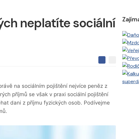
rých neplatíte sociální
Zajím
S
S
S
d
d
d
í
í
í
l
l
superd
e
e
l
rávě na sociálním pojištění nejvíce peněz z
j
j
t
e
ch příjmů se však v praxi sociální pojištění
t
e
e
t
n
hat dani z příjmu fyzických osob. Podívejme
n
a
a
jmů.
F
s
a
í
c
t
e
i
b
X
o
o