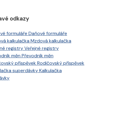
avé odkazy
Daňové formuláře
Mzdová kalkulačka
Veřejné registry
Převodník měn
Rodičovský příspěvek
Kalkulačka
ávky