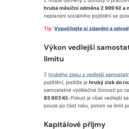
Z hrubé odměny z dohody o pracovní č
hrubá měsíční odměna 2 999 Kč a
neplacení sociálního pojištění se po
Tip:
Vypočítejte si zdanění a odvo
Výkon vedlejší samosta
limitu
Z
hrubého zisku z vedlejší samostat
pojištění, jestliže je
hrubý zisk do ro
samostatné výdělečné činnosti po c
83 603 Kč.
Pokud je však vedlejší 
pouze po část roku, potom se limit p
Kapitálové příjmy