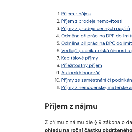
Příjem z nájmu
Příjem z prodeje nemovitosti
Příjmy z prodeje cenných papírů
Odměna při práci na DPP do limit
Odměna při práci na DPČ do limi
Vedlejší podnikatelská činnost a 
Kapitálové příjmy
Příležitostný příjem
Autorský honorář
Příjmy ze zaměstnání či podnikání
Příjmy z nemocenské, mateřské a
Příjem z nájmu
Z příjmu z nájmu dle § 9 zákona o dan
ohledu na roční částku obdrženéh