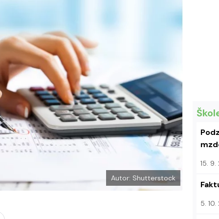
k
u
Škol
Podz
mzdo
15. 9
Autor: Shutterstock
Fakt
5. 10