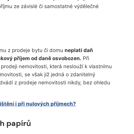
 příjmu ze závislé či samostatné výdělečné
íjmu z prodeje bytu či domu
neplatí daň
takový příjem od daně osvobozen.
Při
prodeji nemovitosti, která neslouží k vlastnímu
movitosti, se však již jedná o zdanitelný
odvádí z prodeje nemovitosti nikdy, bez ohledu
ištění i při nulových příjmech?
ch papírů