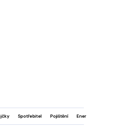
ůjčky
Spotřebitel
Pojištění
Energie
Firmy
In