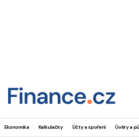
Ekonomika
Kalkulačky
Účty a spoření
Úvěry a p