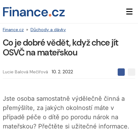
Finance.cz
»
Důchody a dávky
Co je dobré vědět, když chce jít
OSVČ na mateřskou
Lucie Balová Mečířová
10. 2. 2022
S
S
S
d
d
d
í
í
í
l
l
e
e
l
Jste osoba samostatně výdělečně činná a
j
j
t
e
t
přemýšlíte, za jakých okolností máte v
e
e
t
n
n
případě péče o dítě po porodu nárok na
a
a
F
s
mateřskou? Přečtěte si užitečné informace.
a
í
c
t
e
i