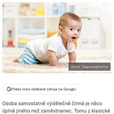
b
X
o
o
k
u
Autor: Depositphotos
Přidat mezi oblíbené zdroje na Googlu
Osoba samostatně výdělečně činná je něco
úplně jiného než zaměstnanec. Tomu z klasické