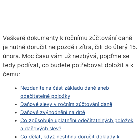
Veškeré dokumenty k ročnímu zúčtování daně
je nutné doručit nejpozději zítra, čili do úterý 15.
února. Moc času vám už nezbývá, pojďme se
tedy podívat, co budete potřebovat doložit a k
čemu:
Nezdanitelná část základu daně aneb
odečitatelné položky
Daňové slevy v ročním zúčtování daně
Daňové zvýhodnění na dítě
Co způsobuje uplatnění odečitatelných položek
a daňových slev?
Co dělat, když nestihnu doručit doklady k