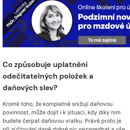
Co způsobuje uplatnění
odečitatelných položek a
daňových slev?
Kromě toho, že kompletně snižují daňovou
povinnost, může dojít i k situaci, kdy díky nim
budete čerpat daňovou vratku. Právě proto je
při zúčtování daně dobré nic nezanedbat a vše