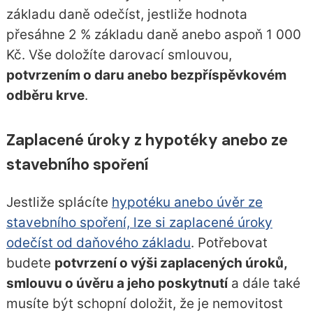
základu daně odečíst, jestliže hodnota
přesáhne 2 % základu daně anebo aspoň 1 000
Kč. Vše doložíte darovací smlouvou,
potvrzením o daru anebo bezpříspěvkovém
odběru krve
.
Zaplacené úroky z hypotéky anebo ze
stavebního spoření
Jestliže splácíte
hypotéku anebo úvěr ze
stavebního spoření, lze si zaplacené úroky
odečíst od daňového základu
. Potřebovat
budete
potvrzení o výši zaplacených úroků,
smlouvu o úvěru a jeho poskytnutí
a dále také
musíte být schopní doložit, že je nemovitost