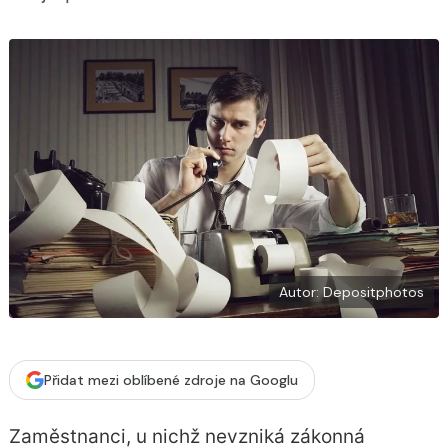
b
X
o
o
k
u
Autor: Depositphotos
Přidat mezi oblíbené zdroje na Googlu
Zaměstnanci, u nichž nevzniká zákonná