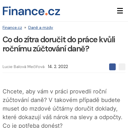
Finance.cz
»
Daně a mzdy
Co do zítra doručit do práce kvůli
ročnímu zúčtování daně?
Lucie Balová Mečířová
14. 2. 2022
S
S
S
d
d
d
í
í
í
l
l
e
e
l
Chcete, aby vám v práci provedli roční
j
j
t
e
t
zúčtování daně? V takovém případě budete
e
e
t
n
n
muset do mzdové účtárny doručit doklady,
a
a
F
s
které dokazují váš nárok na slevy a odpočty.
a
í
c
t
Co je potřeba donést?
e
i