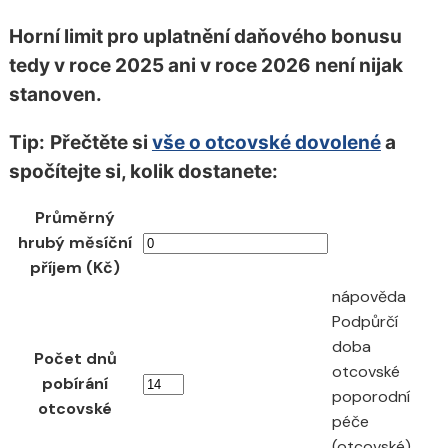
Horní limit pro uplatnění daňového bonusu
tedy v roce 2025 ani v roce 2026 není nijak
stanoven.
Tip:
Přečtěte si
vše o otcovské dovolené
a
spočítejte si, kolik dostanete:
Průměrný
hrubý měsíční
příjem (Kč)
nápověda
Podpůrčí
doba
Počet dnů
otcovské
pobírání
poporodní
otcovské
péče
(otcovské)