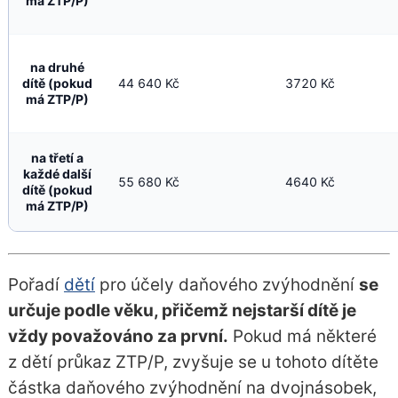
má ZTP/P)
na druhé
dítě (pokud
44 640 Kč
3720 Kč
má ZTP/P)
na třetí a
každé další
55 680 Kč
4640 Kč
dítě (pokud
má ZTP/P)
Pořadí
dětí
pro účely daňového zvýhodnění
se
určuje podle věku, přičemž nejstarší dítě je
vždy považováno za první.
Pokud má některé
z dětí průkaz ZTP/P, zvyšuje se u tohoto dítěte
částka daňového zvýhodnění na dvojnásobek,