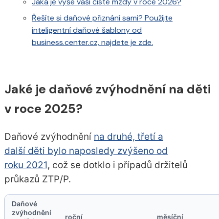
Jaká je výše vaší čisté mzdy v roce 2026?
Řešíte si daňové přiznání sami? Použijte
inteligentní daňové šablony od
business.center.cz, najdete je zde.
Jaké je daňové zvýhodnění na děti
v roce 2025?
Daňové zvýhodnění
na druhé, třetí a
další děti bylo naposledy zvýšeno od
roku 2021
, což se dotklo i případů držitelů
průkazů ZTP/P.
Daňové
zvýhodnění
roční
měsíční