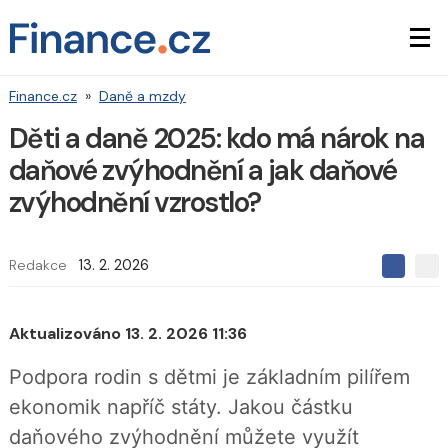
Finance.cz
»
Daně a mzdy
Děti a daně 2025: kdo má nárok na
daňové zvýhodnění a jak daňové
zvýhodnění vzrostlo?
Redakce
13. 2. 2026
S
S
S
d
d
d
í
í
í
l
l
Aktualizováno 13. 2. 2026 11:36
e
e
l
j
j
t
e
Podpora rodin s dětmi je základním pilířem
t
e
e
t
n
ekonomik napříč státy. Jakou částku
n
a
a
F
daňového zvýhodnění můžete využít
s
a