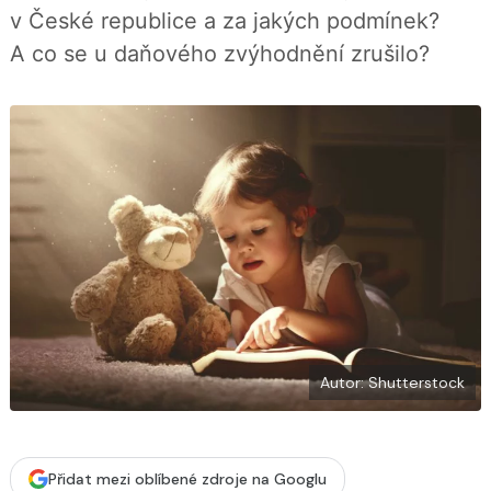
í
c
v České republice a za jakých podmínek?
t
e
i
b
A co se u daňového zvýhodnění zrušilo?
X
o
o
k
u
Autor: Shutterstock
Přidat mezi oblíbené zdroje na Googlu