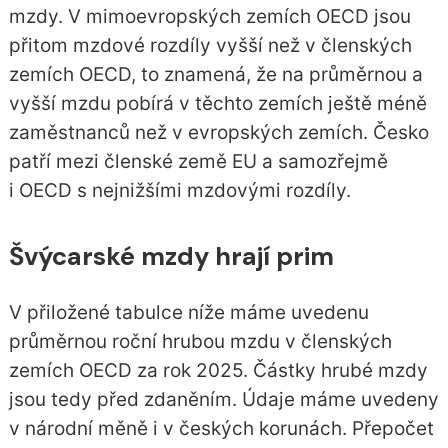
mzdy. V mimoevropských zemích OECD jsou
přitom mzdové rozdíly vyšší než v členských
zemích OECD, to znamená, že na průměrnou a
vyšší mzdu pobírá v těchto zemích ještě méně
zaměstnanců než v evropských zemích. Česko
patří mezi členské země EU a samozřejmě
i OECD s nejnižšími mzdovými rozdíly.
Švýcarské mzdy hrají prim
V přiložené tabulce níže máme uvedenu
průměrnou roční hrubou mzdu v členských
zemích OECD za rok 2025. Částky hrubé mzdy
jsou tedy před zdaněním. Údaje máme uvedeny
v národní měně i v českých korunách. Přepočet