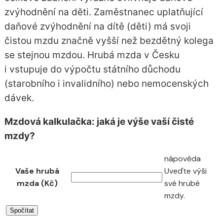
zvýhodnění na děti. Zaměstnanec uplatňující
daňové zvýhodnění na dítě (děti) má svoji
čistou mzdu značně vyšší než bezdětný kolega
se stejnou mzdou. Hrubá mzda v Česku
i vstupuje do výpočtu státního důchodu
(starobního i invalidního) nebo nemocenských
dávek.
Mzdová kalkulačka: jaká je výše vaší čisté
mzdy?
nápověda
Vaše hrubá
Uveďte výši
mzda (Kč)
své hrubé
mzdy.