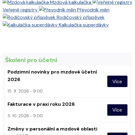
Mzdová kalkulačka
Veřejné registry
Převodník měn
Rodičovský příspěvek
Kalkulačka superdávky
Školení pro účetní
Podzimní novinky pro mzdové účetní
2026
Více
15. 9. 2026
9:00
Fakturace v praxi roku 2026
Více
5. 10. 2026
9:00
Změny v personální a mzdové oblasti