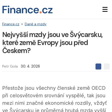
Finance.cz
»
Daně a mzdy
Nejvyšší mzdy jsou ve Švýcarsku,
které země Evropy jsou před
Českem?
Petr Gola
30. 4. 2026
S
S
S
d
d
d
í
í
í
l
l
e
e
l
Přestože jsou všechny členské země OECD
j
j
t
e
t
při celosvětovém srovnání vyspělé, tak jsou
e
e
t
n
n
mezi nimi značné ekonomické rozdíly, vždyť
a
a
F
s
ve Švýcarsku je průměrná hrubá mzda vyšší
a