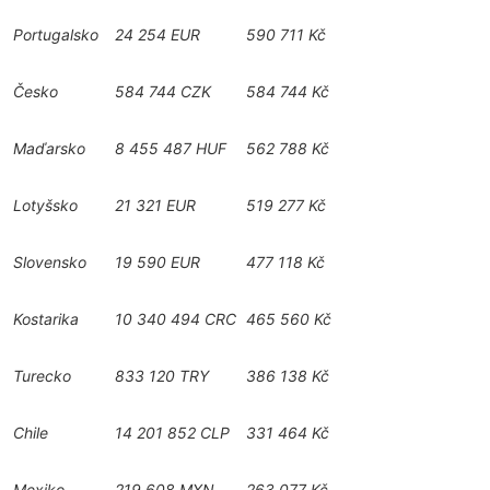
Portugalsko
24 254 EUR
590 711 Kč
Česko
584 744 CZK
584 744 Kč
Maďarsko
8 455 487 HUF
562 788 Kč
Lotyšsko
21 321 EUR
519 277 Kč
Slovensko
19 590 EUR
477 118 Kč
Kostarika
10 340 494 CRC
465 560 Kč
Turecko
833 120 TRY
386 138 Kč
Chile
14 201 852 CLP
331 464 Kč
Mexiko
219 608 MXN
263 077 Kč