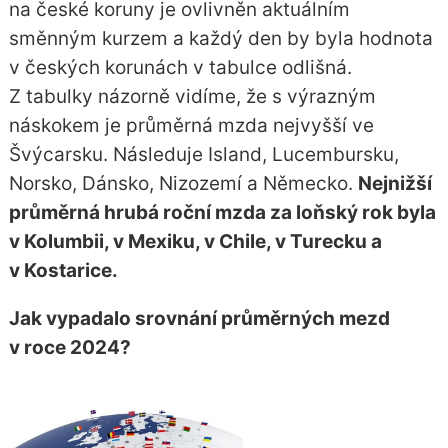
na české koruny je ovlivněn aktuálním
směnným kurzem a každý den by byla hodnota
v českých korunách v tabulce odlišná.
Z tabulky názorně vidíme, že s výrazným
náskokem je průměrná mzda nejvyšší ve
Švýcarsku. Následuje Island, Lucembursku,
Norsko, Dánsko, Nizozemí a Německo.
Nejnižší
průměrná hrubá roční mzda za loňský rok byla
v Kolumbii, v Mexiku, v Chile, v Turecku a
v Kostarice.
Jak vypadalo srovnání průměrných mezd
v roce 2024?