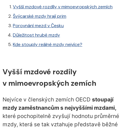
Vyšší mzdové rozdíly v mimoevropských zemích
Švýcarské mzdy hrají prim
Porovnání mezd v Česku
Důležitost hrubé mzdy
Kde stouply reálné mzdy nejvíce?
Vyšší mzdové rozdíly
v mimoevropských zemích
Nejvíce v členských zemích OECD
stoupají
mzdy zaměstnancům s nejvyššími mzdami,
které pochopitelně zvyšují hodnotu průměrné
mzdy, která se tak vztahuje představě běžné