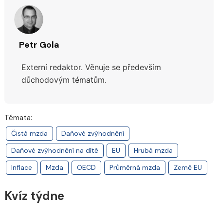
Petr Gola
Externí redaktor. Věnuje se především
důchodovým tématům.
Témata:
Čistá mzda
Daňové zvýhodnění
Daňové zvýhodnění na dítě
EU
Hrubá mzda
Inflace
Mzda
OECD
Průměrná mzda
Země EU
Kvíz týdne