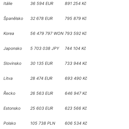
Itálie
36 594 EUR
891 254 Kč
Španělsko
32 678 EUR
795 879 Kč
Korea
56 479 797 WON
793 592 Kč
Japonsko
5 703 038 JPY
744 104 Kč
Slovinsko
30 135 EUR
733 944 Kč
Litva
28 474 EUR
693 490 Kč
Řecko
26 563 EUR
646 947 Kč
Estonsko
25 603 EUR
623 566 Kč
Polsko
105 738 PLN
606 534 Kč