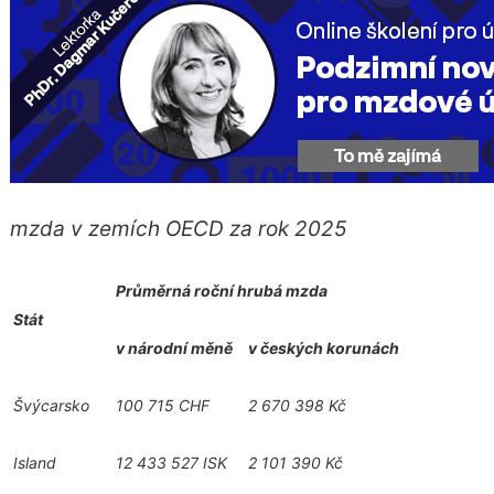
mzda v zemích OECD za rok 2025
Průměrná roční hrubá mzda
Stát
v národní měně
v českých korunách
Švýcarsko
100 715 CHF
2 670 398 Kč
Island
12 433 527 ISK
2 101 390 Kč