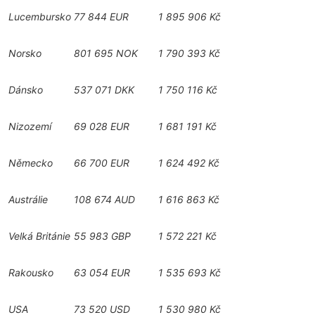
Lucembursko
77 844 EUR
1 895 906 Kč
Norsko
801 695 NOK
1 790 393 Kč
Dánsko
537 071 DKK
1 750 116 Kč
Nizozemí
69 028 EUR
1 681 191 Kč
Německo
66 700 EUR
1 624 492 Kč
Austrálie
108 674 AUD
1 616 863 Kč
Velká Británie
55 983 GBP
1 572 221 Kč
Rakousko
63 054 EUR
1 535 693 Kč
USA
73 520 USD
1 530 980 Kč