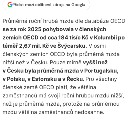
Přidat mezi oblíbené zdroje na Googlu
Průměrná roční hrubá mzda dle databáze OECD
se za rok 2025 pohybovala v členských
zemích OECD od cca 184 tisíc Kč
v Kolumbii po
téměř 2,67 mil. Kč ve Švýcarsku.
V osmi
členských zemích OECD byla průměrná mzda
nižší než v Česku. Pouze mírně
vyšší než
v Česku byla průměrná mzda v Portugalsku,
v Polsku, v Estonsku a v Řecku.
Pro všechny
členské země OECD platí, že většina
zaměstnanců má svoji roční hrubou mzdu nižší,
než je průměrná mzda, protože na průměrnou
mzdu většina zaměstnanců nedosáhne.