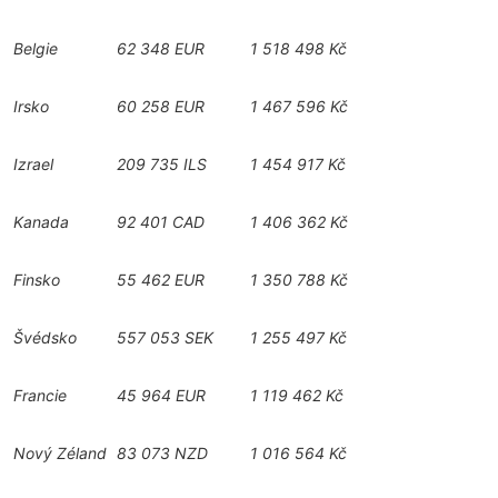
Belgie
62 348 EUR
1 518 498 Kč
Irsko
60 258 EUR
1 467 596 Kč
Izrael
209 735 ILS
1 454 917 Kč
Kanada
92 401 CAD
1 406 362 Kč
Finsko
55 462 EUR
1 350 788 Kč
Švédsko
557 053 SEK
1 255 497 Kč
Francie
45 964 EUR
1 119 462 Kč
Nový Zéland
83 073 NZD
1 016 564 Kč