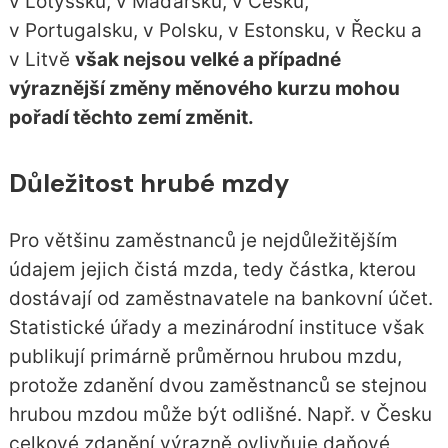
v Lotyšsku, v Maďarsku, v Česku,
v Portugalsku, v Polsku, v Estonsku, v Řecku a
v Litvě
však nejsou velké a případné
výraznější změny měnového kurzu mohou
pořadí těchto zemí změnit.
Důležitost hrubé mzdy
Pro většinu zaměstnanců je nejdůležitějším
údajem jejich čistá mzda, tedy částka, kterou
dostávají od zaměstnavatele na bankovní účet.
Statistické úřady a mezinárodní instituce však
publikují primárně průměrnou hrubou mzdu,
protože zdanění dvou zaměstnanců se stejnou
hrubou mzdou může být odlišné. Např. v Česku
celkové zdanění výrazně ovlivňuje daňové