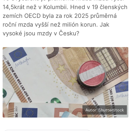
í
c
t
14,5krát než v Kolumbii. Hned v 19 členských
e
i
b
X
zemích OECD byla za rok 2025 průměrná
o
o
roční mzda vyšší než milión korun. Jak
k
u
vysoké jsou mzdy v Česku?
Autor: Shutterstock