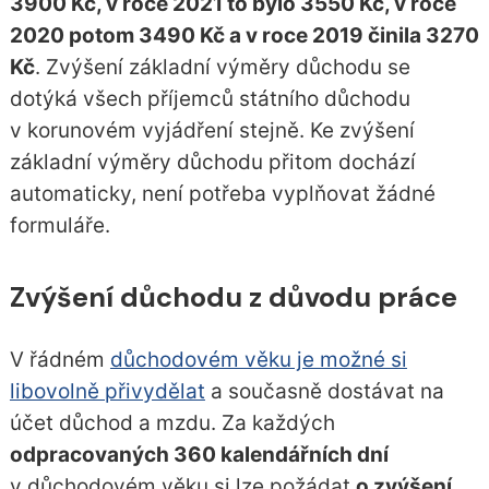
3900 Kč, v roce 2021 to bylo 3550 Kč, v roce
2020 potom 3490 Kč a v roce 2019 činila 3270
Kč
. Zvýšení základní výměry důchodu se
dotýká všech příjemců státního důchodu
v korunovém vyjádření stejně. Ke zvýšení
základní výměry důchodu přitom dochází
automaticky, není potřeba vyplňovat žádné
formuláře.
Zvýšení důchodu z důvodu práce
V řádném
důchodovém věku je možné si
libovolně přivydělat
a současně dostávat na
účet důchod a mzdu. Za každých
odpracovaných 360 kalendářních dní
v důchodovém věku si lze požádat
o zvýšení