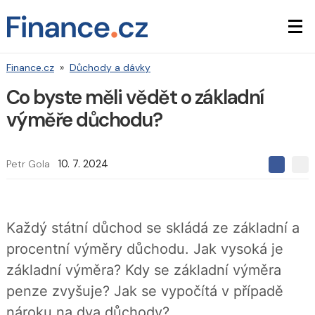
Finance.cz
»
Důchody a dávky
Co byste měli vědět o základní
výměře důchodu?
Petr Gola
10. 7. 2024
S
S
S
d
d
d
í
í
í
l
l
e
e
l
Každý státní důchod se skládá ze základní a
j
j
t
e
t
procentní výměry důchodu. Jak vysoká je
e
e
t
n
n
základní výměra? Kdy se základní výměra
a
a
F
s
penze zvyšuje? Jak se vypočítá v případě
a
í
c
t
nároku na dva důchody?
e
i