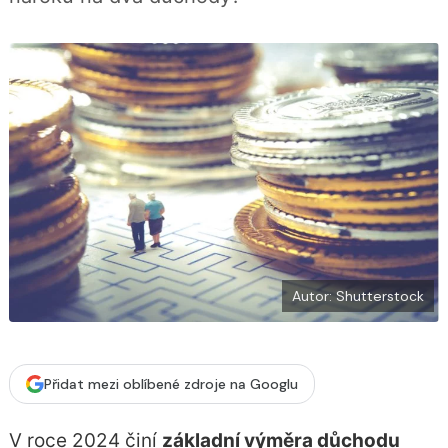
b
X
o
o
k
u
Autor: Shutterstock
Přidat mezi oblíbené zdroje na Googlu
V roce 2024 činí
základní výměra důchodu