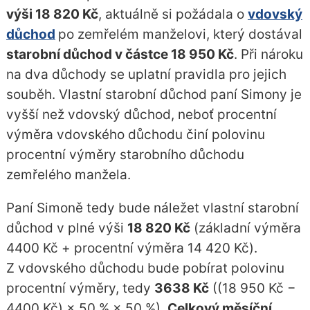
výši 18 820 Kč
, aktuálně si požádala o
vdovský
důchod
po zemřelém manželovi, který dostával
starobní důchod v částce 18 950 Kč
. Při nároku
na dva důchody se uplatní pravidla pro jejich
souběh. Vlastní starobní důchod paní Simony je
vyšší než vdovský důchod, neboť procentní
výměra vdovského důchodu činí polovinu
procentní výměry starobního důchodu
zemřelého manžela.
Paní Simoně tedy bude náležet vlastní starobní
důchod v plné výši
18 820 Kč
(základní výměra
4400 Kč + procentní výměra 14 420 Kč).
Z vdovského důchodu bude pobírat polovinu
procentní výměry, tedy
3638 Kč
((18 950 Kč −
4400 Kč) × 50 % × 50 %).
Celkový měsíční