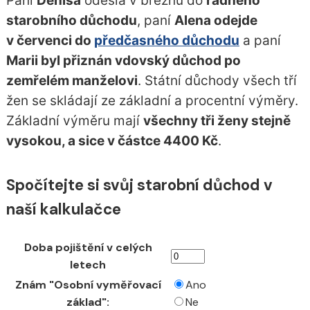
Paní
Denisa
odešla v březnu do
řádného
starobního důchodu
, paní
Alena odejde
v červenci do
předčasného důchodu
a paní
Marii byl přiznán vdovský důchod po
zemřelém manželovi
. Státní důchody všech tří
žen se skládají ze základní a procentní výměry.
Základní výměru mají
všechny tři ženy stejně
vysokou, a sice v částce 4400 Kč
.
Spočítejte si svůj starobní důchod v
naší kalkulačce
Doba pojištění v celých
letech
Znám "Osobní vyměřovací
Ano
základ":
Ne