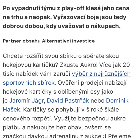
Po vypadnutí týmu z play-off klesá jeho cena
na trhu a naopak. Vyřazovací boje jsou tedy
dobrou dobou, kdy uvažovat o nákupech.
Partner obsahu Alternativní investice
Chcete rozšířit svou sbírku o sběratelskou
hokejovou kartičku? Zkuste Aukro! Více jak 20
tisíc nabídek vám zaručí
výběr z nejrůznějších
sportovních sbírek
. Ověření prodejci nabízejí
hokejové kartičky s oblíbenými esy jako
je
Jaromír Jágr
,
David Pastrňák
nebo
Dominik
Hašek
. Kartičky se pohybují v široké škále
cenového rozpětí. Využijte bezpečnou aukro
platbu a nakupujte bez obav, ovšem se
značkou dávkou adrenalinu z aukce :) Přejeme