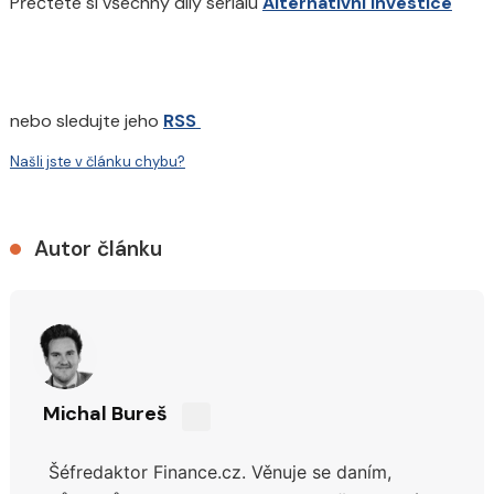
Přečtěte si všechny díly seriálu
Alternativní investice
nebo sledujte jeho
RSS
Našli jste v článku chybu?
Autor článku
Michal Bureš
Sdílejte
na
Šéfredaktor Finance.cz. Věnuje se daním,
síti