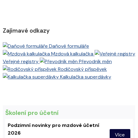
Zajímavé odkazy
Daňové formuláře
Mzdová kalkulačka
Veřejné registry
Převodník měn
Rodičovský příspěvek
Kalkulačka superdávky
Školení pro účetní
Podzimní novinky pro mzdové účetní
2026
Více