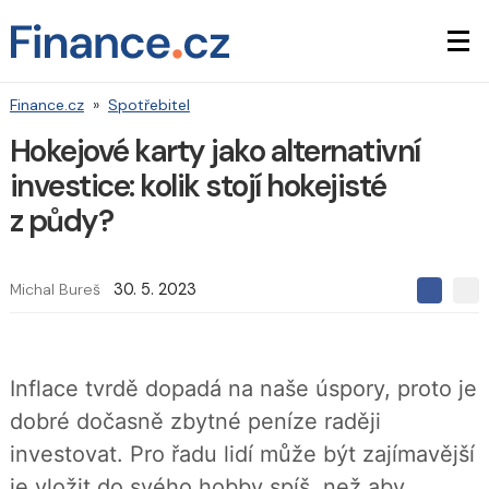
Finance.cz
»
Spotřebitel
Hokejové karty jako alternativní
investice: kolik stojí hokejisté
z půdy?
Michal Bureš
30. 5. 2023
S
S
S
d
d
d
í
í
í
l
l
e
e
l
Inflace tvrdě dopadá na naše úspory, proto je
j
j
t
e
t
dobré dočasně zbytné peníze raději
e
e
t
n
n
investovat. Pro řadu lidí může být zajímavější
a
a
F
s
je vložit do svého hobby spíš, než aby
a