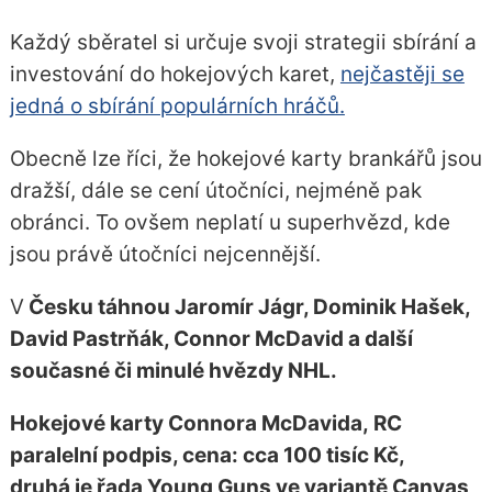
Každý sběratel si určuje svoji strategii sbírání a
investování do hokejových karet,
nejčastěji se
jedná o sbírání populárních hráčů.
Obecně lze říci, že hokejové karty brankářů jsou
dražší, dále se cení útočníci, nejméně pak
obránci. To ovšem neplatí u superhvězd, kde
jsou právě útočníci nejcennější.
V
Česku táhnou Jaromír Jágr, Dominik Hašek,
David Pastrňák, Connor McDavid a další
současné či minulé hvězdy NHL.
Hokejové karty Connora McDavida, RC
paralelní podpis, cena: cca 100 tisíc Kč,
druhá je řada Young Guns ve variantě Canvas,