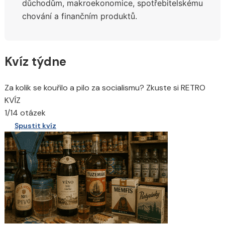
X
důchodům,
makroekonomice, spotřebitelskému
chování a finančním produktů.
Kvíz týdne
Za kolik se kouřilo a pilo za socialismu? Zkuste si RETRO
KVÍZ
1/14 otázek
Spustit kvíz