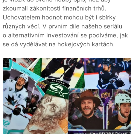
í
c
t
zkoumali zákonitosti finančních trhů.
e
i
b
X
Uchovatelem hodnot mohou být i sbírky
o
o
různých věcí. V prvním díle našeho seriálu
k
u
o alternativním investování se podíváme, jak
se dá vydělávat na hokejových kartách.
Autor: Michal Bureš