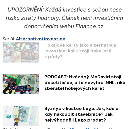
UPOZORNĚNÍ: Každá investice s sebou nese
riziko ztráty hodnoty. Článek není investičním
doporučením webu Finance.cz.
Seriál:
Alternativní investice
Hokejové karty jako alternativní
investice: kolik stojí hokejisté
z půdy?
PODCAST: Hvězdný McDavid stojí
desetitisíce, a to nevyhrál NHL, říká
sběratel hokejových karet
Byznys v kostce Lega. Jak, kde a
kdy nakoupit stavebnice? Jak
nejvýhodněji Lego prodat?