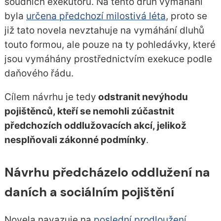
soudních exekutorů. Na tento druh vymáhání
byla
určena předchozí milostivá léta
, proto se
již tato novela nevztahuje na vymáhání dluhů
touto formou, ale pouze na ty pohledávky, které
jsou vymáhány prostřednictvím exekuce podle
daňového řádu.
Cílem návrhu je tedy
odstranit nevýhodu
pojištěnců, kteří se nemohli zúčastnit
předchozích oddlužovacích akcí, jelikož
nesplňovali zákonné podmínky
.
Návrhu předcházelo oddlužení na
daních a sociálním pojištění
Novela navazuje na
poslední prodloužení