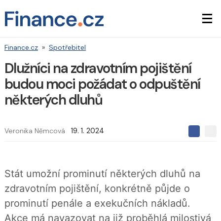
Finance.cz
»
Spotřebitel
Dlužníci na zdravotním pojištění
budou moci požádat o odpuštění
některých dluhů
Veronika Němcová
19. 1. 2024
S
S
S
d
d
d
í
í
í
l
l
e
e
l
Stát umožní prominutí některých dluhů na
j
j
t
e
t
zdravotním pojištění, konkrétně půjde o
e
e
t
n
n
prominutí penále a exekučních nákladů.
a
a
F
s
Akce má navazovat na již proběhlá milostivá
a