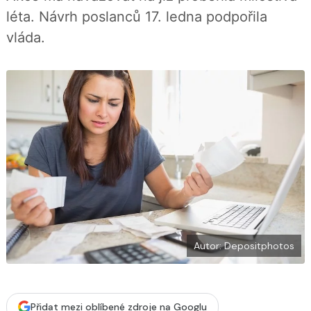
í
c
t
léta. Návrh poslanců 17. ledna podpořila
e
i
b
X
vláda.
o
o
k
u
Autor: Depositphotos
Přidat mezi oblíbené zdroje na Googlu