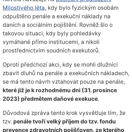
Milostivého léta
, kdy bylo fyzickým osobám
odpuštěno penále a exekuční náklady na
daních a sociálním pojištění. Rovněž šlo o
takovou situaci, kdy byly pohledávky
vymáhané přímo institucemi, a nikoli
prostřednictvím soudních exekutorů.
Oproti předchozí akci, kdy se mohli dlužníci
zbavit dluhů na penále a exekučních nákladech,
se má tento návrh vztahovat pouze na penále,
které již je k rozhodnému dni (31. prosince
2023) předmětem daňové exekuce
.
Důvodová zpráva tento krok vysvětluje tím, že
tzv.
penále tvoří velký příjem do tzv. fondu
prevence zdravotních pojišťoven, ze kterého