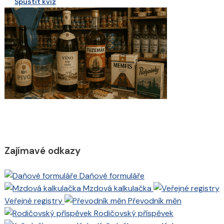
Spustit kvíz
Zajímavé odkazy
Daňové formuláře
Mzdová kalkulačka
Veřejné registry
Převodník měn
Rodičovský příspěvek